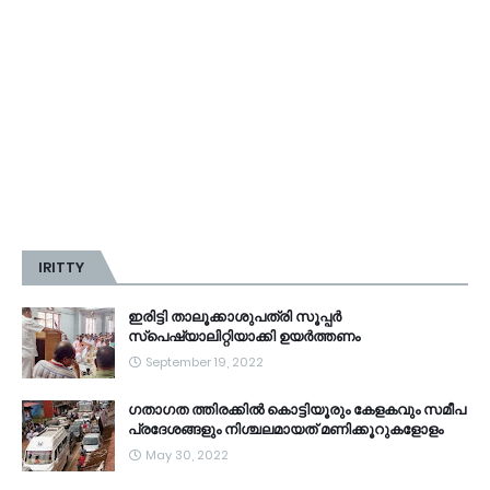
IRITTY
ഇരിട്ടി താലൂക്കാശുപത്രി സൂപ്പർ
സ്‌പെഷ്യാലിറ്റിയാക്കി ഉയർത്തണം
September 19, 2022
ഗതാഗത ത്തിരക്കിൽ കൊട്ടിയൂരും കേളകവും സമീപ
പ്രദേശങ്ങളും നിശ്ചലമായത് മണിക്കൂറുകളോളം
May 30, 2022