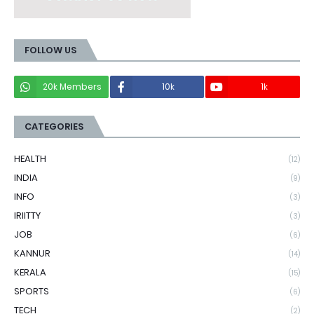
FOLLOW US
20k Members
10k
1k
CATEGORIES
HEALTH
(12)
INDIA
(9)
INFO
(3)
IRIITTY
(3)
JOB
(6)
KANNUR
(14)
KERALA
(15)
SPORTS
(6)
TECH
(2)