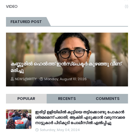
VIDEO
(1)
FEATURED POST
കണ്ണൂരിൽ ഹെൽത്ത്‌ ഇൻസ്‌പെക്ടർ കുഴഞ്ഞു വീണ്
മരിച്ചു
NEWS@IRITTY
Monday, August 10, 2026
POPULAR
RECENTS
COMMENTS
ഇരിട്ടി ഉളിയിലിൽ കുട്ടിയെ തട്ടിക്കൊണ്ടു പോകാൻ
ശ്രമമെന്ന് പരാതി; ആക്രി എടുക്കാൻ വരുന്നവരെ
നാട്ടുകാർ പിടികൂടി പോലീസിൽ ഏൽപ്പിച്ചു
Saturday, May 04, 2024