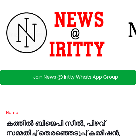
Join News @ Iritty Whats App Group
Home
കത്തിൽ ബിജെപി സീൽ, പിഴവ്
സമ്മതിച്ച് തെരഞ്ഞെടുപ്പ് കമ്മീഷൻ,