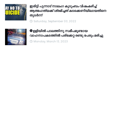
ഇരിട്ടി പുന്നാട് നാലംഗ കുടുംബം വിഷംകഴിച്ച്‌
ആത്മഹത്യക്ക് ശ്രമിച്ചത് കടക്കെണിയിലായതിനെ
തുടർന്ന്
Saturday, September 03, 2022
🛑ഉളിയിൽ പാലത്തിനു സമീപമുണ്ടായ
വാഹനാപകടത്തിൽ പരിക്കേറ്റ രണ്ടു പേരും മരിച്ചു
Monday, March 13, 2023