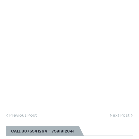
Previous Post
Next Post
CALL 8075541264 - 7591912041