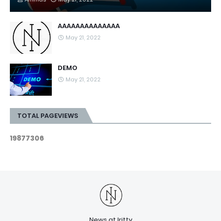
AAAAAAAAAAAAAA
May 21, 2022
DEMO
May 21, 2022
TOTAL PAGEVIEWS
1
9
8
7
7
3
0
6
News at Iritty