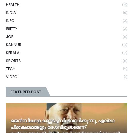
HEALTH
(12)
INDIA
(9)
INFO
(3)
IRIITTY
(3)
JOB
(6)
KANNUR
(14)
KERALA
(15)
SPORTS
(6)
TECH
(2)
VIDEO
(1)
FEATURED POST
ജെൻസീകളെ കണ്ണടച്ച് വിശ്വസിക്കുന്നു, എല്ലാ
പ്രക്ഷോഭങ്ങളും ദേശവിരുദ്ധമെന്ന്