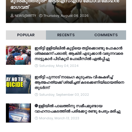
മുദ്രകുത്തരുത്- ആർഎസ്എസ് മേധാവി മോഹൻ
ഭാ​ഗവത്
NEWS@IRITTY
Thursday, August 06, 2026
POPULAR
RECENTS
COMMENTS
ഇരിട്ടി ഉളിയിലിൽ കുട്ടിയെ തട്ടിക്കൊണ്ടു പോകാൻ
ശ്രമമെന്ന് പരാതി; ആക്രി എടുക്കാൻ വരുന്നവരെ
നാട്ടുകാർ പിടികൂടി പോലീസിൽ ഏൽപ്പിച്ചു
Saturday, May 04, 2024
ഇരിട്ടി പുന്നാട് നാലംഗ കുടുംബം വിഷംകഴിച്ച്‌
ആത്മഹത്യക്ക് ശ്രമിച്ചത് കടക്കെണിയിലായതിനെ
തുടർന്ന്
Saturday, September 03, 2022
🛑ഉളിയിൽ പാലത്തിനു സമീപമുണ്ടായ
വാഹനാപകടത്തിൽ പരിക്കേറ്റ രണ്ടു പേരും മരിച്ചു
Monday, March 13, 2023