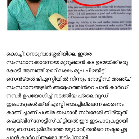
കൊച്ചി: നെടുമ്പാശ്ശേരിയിലെ ഇതര
സംസ്ഥാനക്കാരനായ മുറുക്കാൻ കട ഉടമയ്ക്ക് ഒരു
കോടി അമ്പത്തിയാറ് ലക്ഷം രൂപ പിഴയിട്ട്
സെൻട്രൽ ജിഎസ്ടിയിൽ നിന്നും നോട്ടീസ്. അഞ്ച്
സംസ്ഥാനങ്ങളിൽ അദ്ദേഹത്തിന്‍റെ പാൻ കാർഡ്
നമ്പർ ഉപയോഗിച്ച് നടത്തിയ പ്ലൈവുഡ്
ഇടപാടുകൾക്ക് ജിഎസ്ടി അടച്ചില്ലെന്ന കാരണം
കാണിച്ചാണ് പശ്ചിമ ബംഗാൾ സ്വദേശി ബിദ്യുത്
ഷെയ്ഖിന് നോട്ടീസ് കിട്ടിയത്. ഈ ഇടപാടുകളായി
ഒരു ബന്ധവുമില്ലാത്ത യുവാവ്, തന്‍റെ നഷ്ടപ്പെട്ട
പാൻ കാർഡ് ആരോ തട്ടിപ്പിനായി