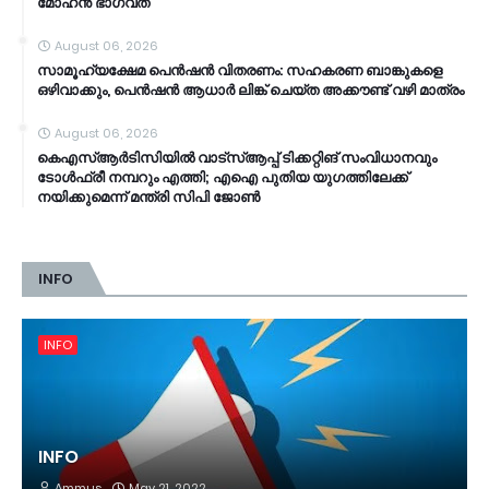
മോഹൻ ഭാ​ഗവത്
August 06, 2026
സാമൂ​ഹ്യക്ഷേമ പെൻഷൻ വിതരണം: സഹകരണ ബാങ്കുകളെ
ഒഴിവാക്കും, പെൻഷൻ ആധാർ‌ ലിങ്ക് ചെയ്ത അക്കൗണ്ട് വഴി മാത്രം
August 06, 2026
കെഎസ്ആര്‍ടിസിയിൽ വാട്‌സ്ആപ്പ് ടിക്കറ്റിങ് സംവിധാനവും
ടോൾഫ്രീ നമ്പറും എത്തി; എഐ പുതിയ യുഗത്തിലേക്ക്
നയിക്കുമെന്ന് മന്ത്രി സിപി ജോൺ
INFO
INFO
INFO
Ammus
May 21, 2022