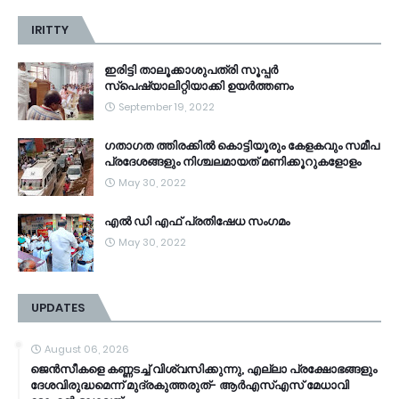
IRITTY
ഇരിട്ടി താലൂക്കാശുപത്രി സൂപ്പർ
സ്‌പെഷ്യാലിറ്റിയാക്കി ഉയർത്തണം
September 19, 2022
ഗതാഗത ത്തിരക്കിൽ കൊട്ടിയൂരും കേളകവും സമീപ
പ്രദേശങ്ങളും നിശ്ചലമായത് മണിക്കൂറുകളോളം
May 30, 2022
എൽ ഡി എഫ് പ്രതിഷേധ സംഗമം
May 30, 2022
UPDATES
August 06, 2026
ജെൻസീകളെ കണ്ണടച്ച് വിശ്വസിക്കുന്നു, എല്ലാ പ്രക്ഷോഭങ്ങളും
ദേശവിരുദ്ധമെന്ന് മുദ്രകുത്തരുത്- ആർഎസ്എസ് മേധാവി