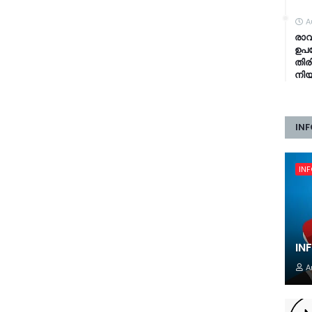
A
രാവ
ഉപഭ
തിര
നി
INF
IN
IN
A