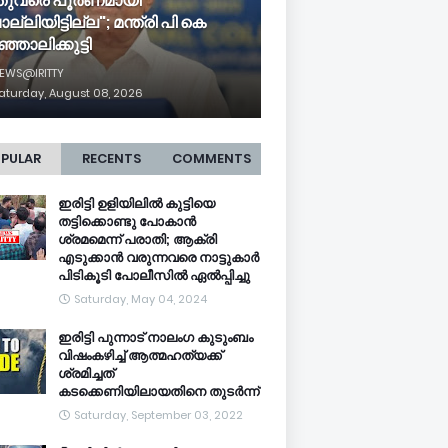
ുവരെ പൂർണമായി
്ലിയിട്ടില്ല"; മന്ത്രി പി കെ
്ഞാലിക്കുട്ടി
EWS@IRITTY
aturday, August 08, 2026
PULAR
RECENTS
COMMENTS
ഇരിട്ടി ഉളിയിലിൽ കുട്ടിയെ
തട്ടിക്കൊണ്ടു പോകാൻ
ശ്രമമെന്ന് പരാതി; ആക്രി
എടുക്കാൻ വരുന്നവരെ നാട്ടുകാർ
പിടികൂടി പോലീസിൽ ഏൽപ്പിച്ചു
Saturday, May 04, 2024
ഇരിട്ടി പുന്നാട് നാലംഗ കുടുംബം
വിഷംകഴിച്ച്‌ ആത്മഹത്യക്ക്
ശ്രമിച്ചത്
കടക്കെണിയിലായതിനെ തുടർന്ന്
Saturday, September 03, 2022