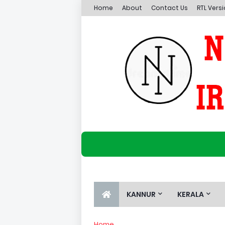
Home
About
Contact Us
RTL Vers
KANNUR
KERALA
Home