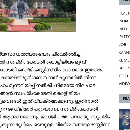
HEALT
INDIA
INFO
IRIITTY
JOB
KANN
്യസന്ധതയോടെയും പ്രവർത്തിച്ച
KERAL
ിൽ സുപ്രീം കോടതി കൊളീജിയം മുമ്പ്
SPOR
ം കോടതി ജഡ്ജി ജസ്റ്റിസ് ദീപങ്കർ ദത്ത. ഇത്തരം
TECH
കതയ്ക്ക് മുൻഗണന നൽകുന്നതിൽ നിന്ന്
VIDEO
േഹം മുന്നറിയിപ്പ് നൽകി. ധീരമായ നിലപാട്
ഷിക്കാൻ സുപ്രീംകോടതി കൊളീജീയം
FE
ുഭവങ്ങൾ ഇത് വ്യക്തമാക്കുന്നു. ഇതിനാൽ
്ന ജഡ്ജിമാർ കുറയുന്നു. സുപ്രീംകോടതി
40 ആക്കണമെന്നും ജഡ്ജി ദത്ത പറഞ്ഞു. സുപ്രീം
"വ
ചൊ
ന്നതുൾപ്പെടെയുള്ള വിമർശനങ്ങളെ ജസ്റ്റിസ്