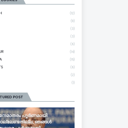
H
(12)
(9)
(3)
(3)
(6)
UR
(14)
A
(15)
TS
(6)
(2)
(1)
ATURED POST
ന്ദേമാതരം പൂർണമായി
ല്ലേണ്ടതില്ല, ഞങ്ങൾ