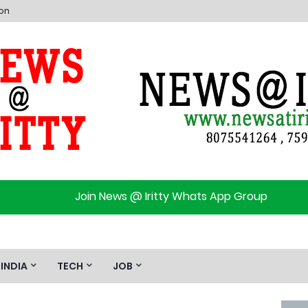
ion
Join News @ Iritty Whats App Group
INDIA
TECH
JOB