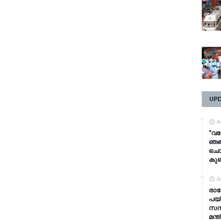
UP
A
"വന
ഞങ
ചൊല്
കുഞ്
A
രാജ
പയ്
സസ
മന്