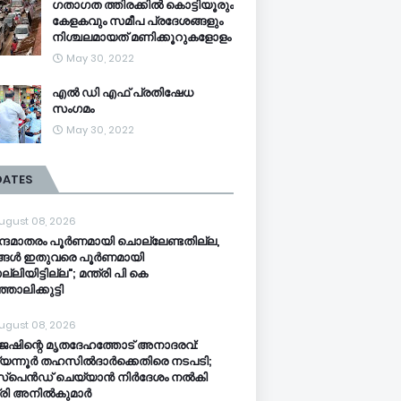
ഗതാഗത ത്തിരക്കിൽ കൊട്ടിയൂരും
കേളകവും സമീപ പ്രദേശങ്ങളും
നിശ്ചലമായത് മണിക്കൂറുകളോളം
May 30, 2022
എൽ ഡി എഫ് പ്രതിഷേധ
സംഗമം
May 30, 2022
DATES
ugust 08, 2026
്ദേമാതരം പൂർണമായി ചൊല്ലേണ്ടതില്ല,
്ങൾ ഇതുവരെ പൂർണമായി
ലിയിട്ടില്ല"; മന്ത്രി പി കെ
ഞാലിക്കുട്ടി
ugust 08, 2026
േഷിന്റെ മൃതദേഹത്തോട് അനാദരവ്:
യന്നൂർ തഹസിൽദാർക്കെതിരെ നടപടി;
്‌പെൻഡ് ചെയ്യാൻ നിർദേശം നൽകി
ത്രി അനിൽകുമാർ