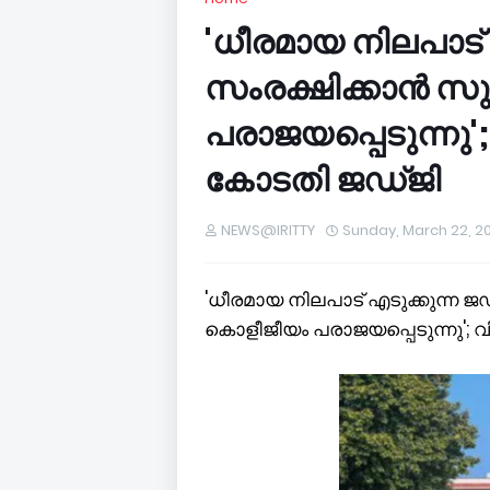
'ധീരമായ നിലപാട്
സംരക്ഷിക്കാൻ സ
പരാജയപ്പെടുന്നു
കോടതി ജഡ്ജി
NEWS@IRITTY
Sunday, March 22, 2
'ധീരമായ നിലപാട് എടുക്കുന്ന 
കൊളീജീയം പരാജയപ്പെടുന്നു';