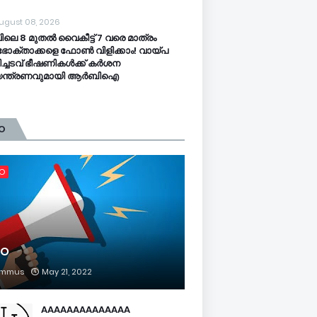
ugust 08, 2026
ിലെ 8 മുതൽ വൈകീട്ട് 7 വരെ മാത്രം
ോക്താക്കളെ ഫോൺ വിളിക്കാം! വായ്പ
ിച്ചടവ് ഭീഷണികൾക്ക് കർശന
യന്ത്രണവുമായി ആർബിഐ
O
FO
FO
mmus
May 21, 2022
AAAAAAAAAAAAAA