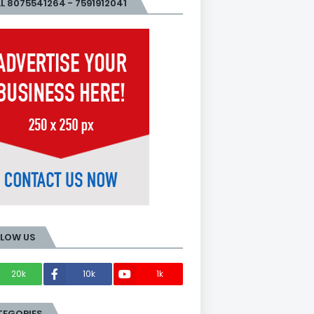
L 8075541264 - 7591912041
LLOW US
20k
10k
1k
Members
TEGORIES