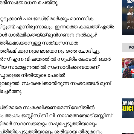
ഇത
ും അഭിസംബോധന ചെയ്തു.
ചൊല
കുഞ
റ്റെടുക്കാൻ പല ജഡ്ജിമാർക്കും മാനസിക
N
ണ്ട്. എന്നിരുന്നാലും, ഇന്നത്തെ കാലത്ത് എത്ര
S
കാൾ ധാർമ്മികതയ്ക്ക് മുൻഗണന നൽകും?
ർത്തികമാക്കാനുള്ള സത്യസന്ധത
PO
തീക്ഷിക്കുന്നുണ്ടോയെന്നും ദത്ത ചോദിച്ചു.
സ് എന്ന വിഷയത്തിൽ സുപ്രീം കോടതി ബാർ
യ സമ്മേളനത്തിൽ സംസാരിക്കവെയാണ്
ജഡ്മാരുടെ നീതിയുടെ പേരിൽ
്പുവരുത്തി സംരക്ഷിക്കാതിരുന്ന സംഭവങ്ങൾ മുമ്പ്
ച്ചേർത്തു.
ിമാരെ സംരക്ഷിക്കണമെന്ന് വേദിയിൽ
ംഗം ജസ്റ്റിസ് ബി.വി. നാഗരത്നയോട് ജസ്റ്റിസ്
ജിമാർ സ്ഥാനക്കയറ്റം നഷ്ടപ്പെടുത്തിയാലും
്രീതിപ്പെടുത്തിയാലും ശരിയായ തീരുമാനം