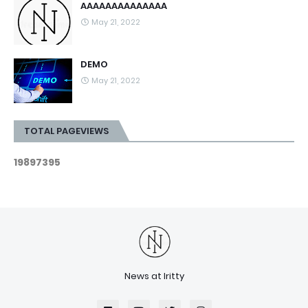
AAAAAAAAAAAAAA
May 21, 2022
DEMO
May 21, 2022
TOTAL PAGEVIEWS
1
9
8
9
7
3
9
5
News at Iritty