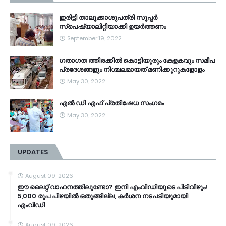
ഇരിട്ടി താലൂക്കാശുപത്രി സൂപ്പർ
സ്‌പെഷ്യാലിറ്റിയാക്കി ഉയർത്തണം
September 19, 2022
ഗതാഗത ത്തിരക്കിൽ കൊട്ടിയൂരും കേളകവും സമീപ
പ്രദേശങ്ങളും നിശ്ചലമായത് മണിക്കൂറുകളോളം
May 30, 2022
എൽ ഡി എഫ് പ്രതിഷേധ സംഗമം
May 30, 2022
UPDATES
August 09, 2026
ഈ ലൈറ്റ് വാഹനത്തിലുണ്ടോ? ഇനി എംവിഡിയുടെ പിടിവീഴും!
5,000 രൂപ പിഴയിൽ ഒതുങ്ങില്ല, കർശന നടപടിയുമായി
എംവിഡി
August 09, 2026