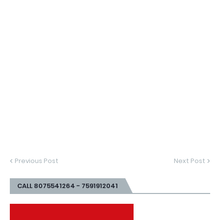
Previous Post
Next Post
CALL 8075541264 - 7591912041