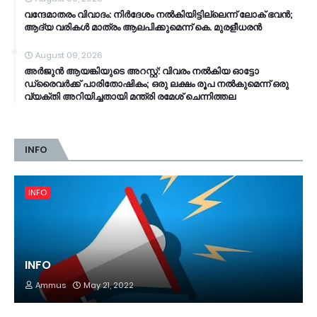
വ​ന്ദേ​മാ​ത​രം വി​വാ​ദം: നി​ർ​ദേ​ശം ന​ൽ​കി​യി​ട്ടി​ല്ലെ​ന്ന് ലോ​ക് ഭ​വ​ൻ;
ആ​ദ്യ വ​രി​ക​ൾ മാ​ത്രം ആ​ല​പി​ക്കു​മെ​ന്ന് കെ. ​മു​ര​ളീ​ധ​ര​ൻ
August 09, 2026
അർജുൻ ആയങ്കിയുടെ അറസ്റ്റ്: വിവരം നൽകിയ ഓട്ടോ
ഡ്രൈവർക്ക് പാരിതോഷികം; ഒരു ലക്ഷം രൂപ നൽകുമെന്ന് ഒരു
വ്യക്തി അറിയിച്ചതായി മന്ത്രി രമേശ് ചെന്നിത്തല
INFO
INFO
INFO
Ammus
May 21, 2022