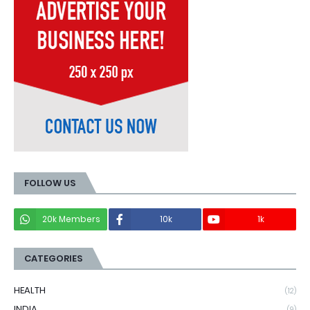
FOLLOW US
20k Members
10k
1k
CATEGORIES
HEALTH
(12)
INDIA
(9)