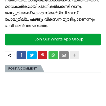
നടത്തിയത്. രാഷ്ട്രീയപോരാട്ടത്തിന് എത്തിയ താൻ
വൈകാരികമായി പ്രതികരിക്കേണ്ടി വന്നു.
ബേപ്പൂരിലേക്ക് കെഎസ്ആർടിസി ബസ്
പോലുമില്ല. എങ്ങും വികസന മുരടിപ്പാണെന്നും
പിവി അൻവർ പറഞ്ഞു.
Join Our Whats App Group
POST A COMMENT