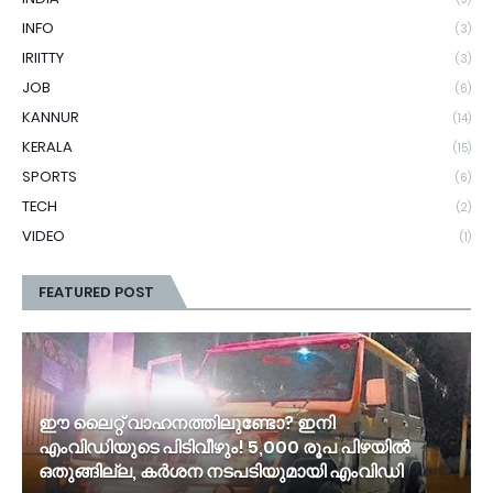
INFO
(3)
IRIITTY
(3)
JOB
(6)
KANNUR
(14)
KERALA
(15)
SPORTS
(6)
TECH
(2)
VIDEO
(1)
FEATURED POST
ഈ ലൈറ്റ് വാഹനത്തിലുണ്ടോ? ഇനി
എംവിഡിയുടെ പിടിവീഴും! 5,000 രൂപ പിഴയിൽ
ഒതുങ്ങില്ല, കർശന നടപടിയുമായി എംവിഡി