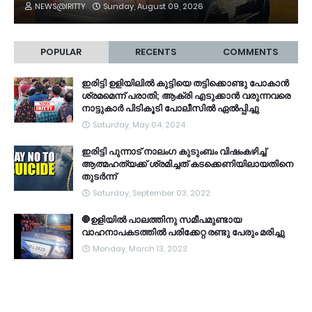
NEWS@IRITTY
Sunday, August 09, 2026
POPULAR
RECENTS
COMMENTS
ഇരിട്ടി ഉളിയിലിൽ കുട്ടിയെ തട്ടിക്കൊണ്ടു പോകാൻ
ശ്രമമെന്ന് പരാതി; ആക്രി എടുക്കാൻ വരുന്നവരെ
നാട്ടുകാർ പിടികൂടി പോലീസിൽ ഏൽപ്പിച്ചു
Saturday, May 04, 2024
ഇരിട്ടി പുന്നാട് നാലംഗ കുടുംബം വിഷംകഴിച്ച്‌
ആത്മഹത്യക്ക് ശ്രമിച്ചത് കടക്കെണിയിലായതിനെ
തുടർന്ന്
Saturday, September 03, 2022
🛑ഉളിയിൽ പാലത്തിനു സമീപമുണ്ടായ
വാഹനാപകടത്തിൽ പരിക്കേറ്റ രണ്ടു പേരും മരിച്ചു
Monday, March 13, 2023