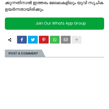
ക്കു​ന്ന​തി​നാ​ൽ ഇ​ത്ത​രം മേ​ഖ​ല​ക​ളി​ലും യു​വി സൂ​ചി​ക
ഉ​യ​ർ​ന്ന​താ​യി​രി​ക്കും.
Join Our Whats App Group
POST A COMMENT