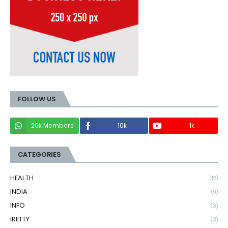
FOLLOW US
20k Members
10k
1k
CATEGORIES
HEALTH
(12)
INDIA
(9)
INFO
(3)
IRIITTY
(3)