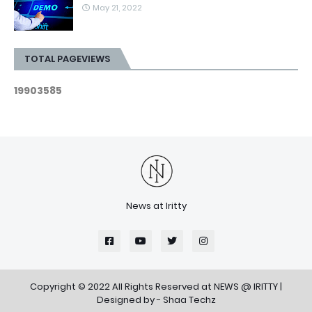
May 21, 2022
TOTAL PAGEVIEWS
1
9
9
0
3
5
8
5
News at Iritty
Copyright © 2022 All Rights Reserved at
NEWS @ IRITTY
|
Designed by -
Shaa Techz