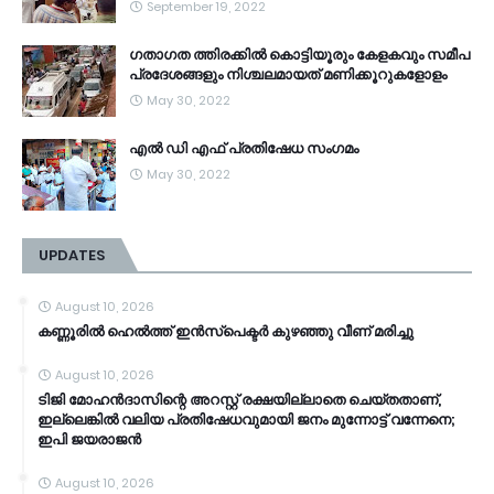
September 19, 2022
ഗതാഗത ത്തിരക്കിൽ കൊട്ടിയൂരും കേളകവും സമീപ
പ്രദേശങ്ങളും നിശ്ചലമായത് മണിക്കൂറുകളോളം
May 30, 2022
എൽ ഡി എഫ് പ്രതിഷേധ സംഗമം
May 30, 2022
UPDATES
August 10, 2026
കണ്ണൂരിൽ ഹെൽത്ത്‌ ഇൻസ്‌പെക്ടർ കുഴഞ്ഞു വീണ് മരിച്ചു
August 10, 2026
ടിജി മോഹൻദാസിന്റെ അറസ്റ്റ് രക്ഷയില്ലാതെ ചെയ്തതാണ്,
ഇല്ലെങ്കിൽ വലിയ പ്രതിഷേധവുമായി ജനം മുന്നോട്ട് വന്നേനെ;
ഇപി ജയരാജൻ
August 10, 2026