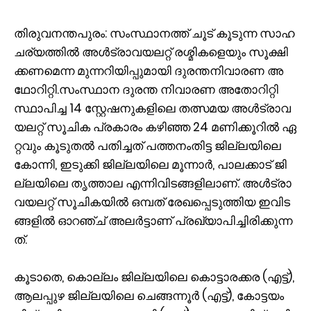
തി​രു​വ​ന​ന്ത​പു​രം: സം​സ്ഥാ​ന​ത്ത് ചൂ​ട് കൂ​ടു​ന്ന സാ​ഹ​
ച​ര്യ​ത്തി​ൽ അ​ൾ​ട്രാ​വ​യ​ല​റ്റ് ര​ശ്മി​ക​ളെ​യും സൂ​ക്ഷി​
ക്ക​ണ​മെ​ന്ന മു​ന്ന​റി​യി​പ്പു​മാ​യി ദു​ര​ന്ത​നി​വാ​ര​ണ അ​
ഥോ​റി​റ്റി.​സം​സ്ഥാ​ന ദു​ര​ന്ത നി​വാ​ര​ണ അ​തോ​റി​റ്റി
സ്ഥാ​പി​ച്ച 14 സ്റ്റേ​ഷ​നു​ക​ളി​ലെ ത​ത്സ​മ​യ അ​ൾ​ട്രാ​വ​
യ​ല​റ്റ് സൂ​ചി​ക പ്ര​കാ​രം ക​ഴി​ഞ്ഞ 24 മ​ണി​ക്കൂ​റി​ൽ ഏ​
റ്റ​വും കൂ​ടു​ത​ൽ പ​തി​ച്ച​ത് പ​ത്ത​നം​തി​ട്ട ജി​ല്ല​യി​ലെ
കോ​ന്നി, ഇ​ടു​ക്കി ജി​ല്ല​യി​ലെ മൂ​ന്നാ​ർ, പാ​ല​ക്കാ​ട് ജി​
ല്ല​യി​ലെ തൃ​ത്താ​ല എ​ന്നി​വി​ട​ങ്ങ​ളി​ലാ​ണ്. അ​ൾ​ട്രാ​
വ​യ​ല​റ്റ് സൂ​ചി​ക​യി​ൽ ഒ​മ്പ​ത് രേ​ഖ​പ്പെ​ടു​ത്തി​യ ഇ​വി​ട​
ങ്ങ​ളി​ൽ ഓ​റ​ഞ്ച് അ​ല​ർ​ട്ടാ​ണ് പ്ര​ഖ്യാ​പി​ച്ചി​രി​ക്കു​ന്ന​
ത്.
കൂ​ടാ​തെ, കൊ​ല്ലം ജി​ല്ല​യി​ലെ കൊ​ട്ടാ​ര​ക്ക​ര (എ​ട്ട്),
ആ​ല​പ്പു​ഴ ജി​ല്ല​യി​ലെ ചെ​ങ്ങ​ന്നൂ​ർ (എ​ട്ട്), കോ​ട്ട​യം