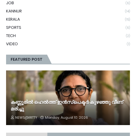
JOB
(6)
KANNUR
(14)
KERALA
(15)
SPORTS
(6)
TECH
(2)
VIDEO
(1)
FEATURED POST
കണ്ണൂരിൽ ഹെൽത്ത്‌ ഇൻസ്‌പെക്ടർ കുഴഞ്ഞു വീണ്
മരിച്ചു
NEWS@IRITTY
Monday, August 10, 2026