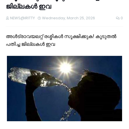
ജില്ലകൾ ഇവ
NEWS@IRITTY
Wednesday, March 25, 2026
0
അൾട്രാവയലറ്റ് രശ്മികൾ സൂക്ഷിക്കുക! കൂടുതൽ
പതിച്ച ജില്ലകൾ ഇവ