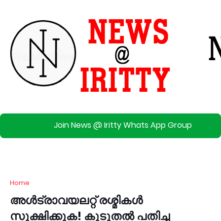
Join News @ Iritty Whats App Group
Home
അൾട്രാവയലറ്റ് രശ്മികൾ
സൂക്ഷിക്കുക! കൂടുതൽ പതിച്ച