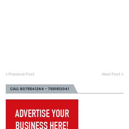
Previous Post
Next Post
CALL 8075541264 - 7591912041