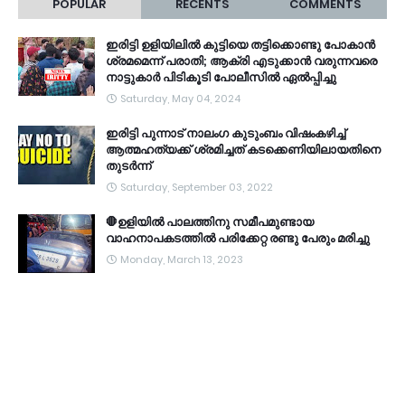
POPULAR
RECENTS
COMMENTS
ഇരിട്ടി ഉളിയിലിൽ കുട്ടിയെ തട്ടിക്കൊണ്ടു പോകാൻ
ശ്രമമെന്ന് പരാതി; ആക്രി എടുക്കാൻ വരുന്നവരെ
നാട്ടുകാർ പിടികൂടി പോലീസിൽ ഏൽപ്പിച്ചു
Saturday, May 04, 2024
ഇരിട്ടി പുന്നാട് നാലംഗ കുടുംബം വിഷംകഴിച്ച്‌
ആത്മഹത്യക്ക് ശ്രമിച്ചത് കടക്കെണിയിലായതിനെ
തുടർന്ന്
Saturday, September 03, 2022
🛑ഉളിയിൽ പാലത്തിനു സമീപമുണ്ടായ
വാഹനാപകടത്തിൽ പരിക്കേറ്റ രണ്ടു പേരും മരിച്ചു
Monday, March 13, 2023