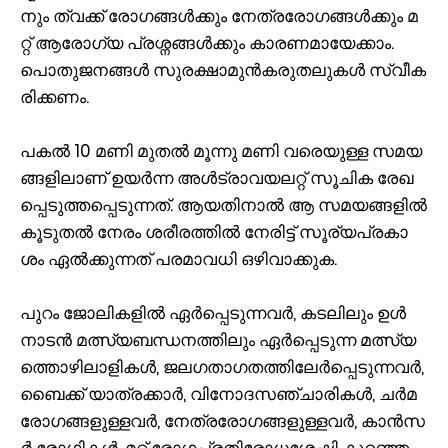
നും ത്വ​ക്ക് രോ​ഗ​ങ്ങ​ൾ​ക്കും നേ​ത്ര​രോ​ഗ​ങ്ങ​ൾ​ക്കും മ​
റ്റ് ആ​രോ​ഗ്യ പ്ര​ശ്ന​ങ്ങ​ൾ​ക്കും കാ​ര​ണ​മാ​യേ​ക്കാം.
പൊ​തു​ജ​ന​ങ്ങ​ൾ സു​ര​ക്ഷാ​മു​ൻ​ക​രു​ത​ലു​ക​ൾ സ്വീ​ക​
രി​ക്ക​ണം.
പ​ക​ൽ 10 മ​ണി മു​ത​ൽ മൂ​ന്നു മ​ണി വ​രെ​യു​ള്ള സ​മ​യ​
ങ്ങ​ളി​ലാ​ണ് ഉ​യ​ർ​ന്ന അ​ൾ​ട്രാ​വ​യ​ല​റ്റ് സൂ​ചി​ക രേ​ഖ​
പ്പെ​ടു​ത്ത​പ്പെ​ടു​ന്ന​ത്. ആ​യ​തി​നാ​ൽ ആ ​സ​മ​യ​ങ്ങ​ളി​ൽ
കൂ​ടു​ത​ൽ നേ​രം ശ​രീ​ര​ത്തി​ൽ നേ​രി​ട്ട് സൂ​ര്യ​പ്ര​കാ​
ശം ഏ​ൽ​ക്കു​ന്ന​ത് പ​ര​മാ​വ​ധി ഒ​ഴി​വാ​ക്കു​ക.
പു​റം ജോ​ലി​ക​ളി​ൽ ഏ​ർ​പ്പെ​ടു​ന്ന​വ​ർ, ക​ട​ലി​ലും ഉ​ൾ​
നാ​ട​ൻ മ​ത്സ്യ​ബ​ന്ധ​ന​ത്തി​ലും ഏ​ർ​പ്പെ​ടു​ന്ന മ​ത്സ്യ​
ത്തൊ​ഴി​ലാ​ളി​ക​ൾ, ജ​ല​ഗ​താ​ഗ​ത​ത്തി​ലേ​ർ​പ്പെ​ടു​ന്ന​വ​ർ,
ബൈ​ക്ക് യാ​ത്ര​ക്കാ​ർ, വി​നോ​ദ​സ​ഞ്ചാ​രി​ക​ൾ, ച​ർ​മ​
രോ​ഗ​ങ്ങ​ളു​ള്ള​വ​ർ, നേ​ത്ര​രോ​ഗ​ങ്ങ​ളു​ള്ള​വ​ർ, കാ​ൻ​സ​
ർ രോ​ഗി​ക​ൾ, മ​റ്റ് രോ​ഗ​പ്ര​തി​രോ​ധ​ശേ​ഷി കു​റ​ഞ്ഞ