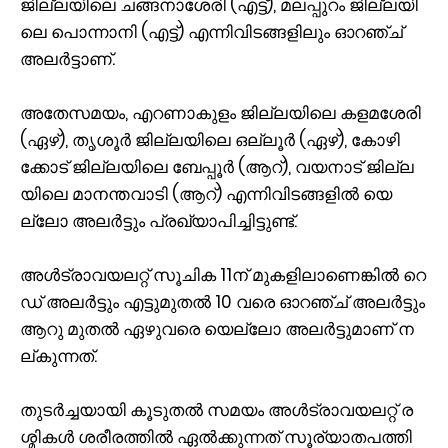
ജി​ല്ല​യി​ലെ ച​ങ്ങ​നാ​ശേ​രി (എ​ട്ട്), മ​ല​പ്പു​റം ജി​ല്ല​യി​
ലെ പൊ​ന്നാ​നി (എ​ട്ട്) എ​ന്നി​വി​ട​ങ്ങ​ളി​ലും ഓ​റ​ഞ്ച്
അ​ല​ർ​ട്ടാ​ണ്.
അ​തേ​സ​മ​യം, എ​റ​ണാ​കു​ളം ജി​ല്ല​യി​ലെ ക​ള​മ​ശേ​രി
(ഏ​ഴ്), തൃ​ശൂ​ർ ജി​ല്ല​യി​ലെ ഒ​ല്ലൂ​ർ (ഏ​ഴ്), കോ​ഴി​
ക്കോ​ട് ജി​ല്ല​യി​ലെ ബേ​പ്പൂ​ർ (ആ​റ്), വ​യ​നാ​ട് ജി​ല്ല​
യി​ലെ മാ​ന​ന്ത​വാ​ടി (ആ​റ്) എ​ന്നി​വി​ട​ങ്ങ​ളി​ൽ യെ​
ല്ലോ അ​ല​ർ​ട്ടും പ്ര​ഖ്യാ​പി​ച്ചി​ട്ടു​ണ്ട്.
അ​ൾ​ട്രാ​വ​യ​ല​റ്റ് സൂ​ചി​ക 11ന് ​മു​ക​ളി​ലാ​ണെ​ങ്കി​ൽ റെ​
ഡ് അ​ല​ർ​ട്ടും എ​ട്ടു​മു​ത​ൽ 10 വ​രെ ഓ​റ​ഞ്ച് അ​ല​ർ​ട്ടും
ആ​റു മു​ത​ൽ ഏ​ഴു​വ​രെ യെ​ല്ലോ അ​ല​ർ​ട്ടു​മാ​ണ് ന​
ല്കു​ന്ന​ത്.
തു​ട​ർ​ച്ച​യാ​യി കൂ​ടു​ത​ൽ സ​മ​യം അ​ൾ​ട്രാ​വ​യ​ല​റ്റ് ര​
ശ്മി​ക​ൾ ശ​രീ​ര​ത്തി​ൽ ഏ​ൽ​ക്കു​ന്ന​ത് സൂ​ര്യാ​ത​പ​ത്തി​