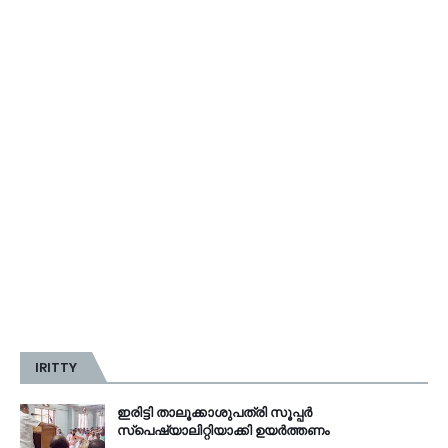
IRITTY
ഇരിട്ടി താലൂക്കാശുപത്രി സൂപ്പർ
സ്‌പെഷ്യാലിറ്റിയാക്കി ഉയർത്തണം