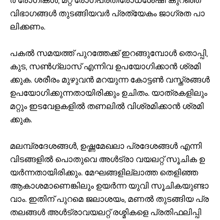
വി​ഭാ​ഗ​ങ്ങ​ൾ തു​ട​ങ്ങി​യ​വ​ർ പ്ര​ത്യേ​കം ജാ​ഗ്ര​ത പാ​
ലി​ക്ക​ണം.
പ​ക​ൽ സ​മ​യ​ത്ത് പു​റ​ത്തേ​ക്ക് ഇ​റ​ങ്ങു​മ്പോ​ൾ തൊ​പ്പി,
കു​ട, സ​ൺ​ഗ്ലാ​സ് എ​ന്നി​വ ഉ​പ​യോ​ഗി​ക്കാ​ൻ ശ്ര​മി​
ക്കു​ക. ശ​രീ​രം മു​ഴു​വ​ൻ മ​റ​യു​ന്ന കോ​ട്ട​ൺ വ​സ്ത്ര​ങ്ങ​ൾ
ഉ​പ​യോ​ഗി​ക്കു​ന്ന​താ​യി​രി​ക്കും ഉ​ചി​തം. യാ​ത്ര​ക​ളി​ലും
മ​റ്റും ഇ​ട​വേ​ള​ക​ളി​ൽ ത​ണ​ലി​ൽ വി​ശ്ര​മി​ക്കാ​ൻ ശ്ര​മി​
ക്കു​ക.
മ​ല​മ്പ്ര​ദേ​ശ​ങ്ങ​ൾ, ഉ​ഷ്ണ​മേ​ഖ​ലാ പ്ര​ദേ​ശ​ങ്ങ​ൾ എ​ന്നി​
വി​ട​ങ്ങ​ളി​ൽ പൊ​തു​വെ അ​ൾ​ട്രാ വ​യ​ല​റ്റ് സൂ​ചി​ക ഉ​
യ​ർ​ന്ന​താ​യി​രി​ക്കും. മേ​ഘ​ങ്ങ​ളി​ല്ലാ​ത്ത തെ​ളി​ഞ്ഞ
ആ​കാ​ശ​മാ​ണെ​ങ്കി​ലും ഉ​യ​ർ​ന്ന യു​വി സൂ​ചി​ക​യു​ണ്ടാ​
വാം. ഇ​തി​ന് പു​റ​മെ ജ​ലാ​ശ​യം, മ​ണ​ൽ തു​ട​ങ്ങി​യ പ്ര​
ത​ല​ങ്ങ​ൾ അ​ൾ​ട്രാ​വ​യ​ല​റ്റ് ര​ശ്മി​ക​ളെ പ്ര​തി​ഫ​ലി​പ്പി​