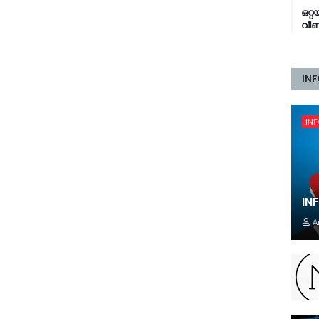
ഒറ്
വീണ്
INF
IN
IN
A