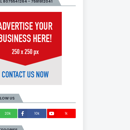
L 8075541264 - 7591912041
LLOW US
20k
10k
1k
Members
TEGORIES