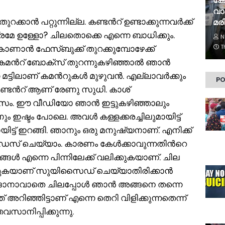
കേ
വാ
റക്കാന്‍ പറ്റുന്നില്ല. കണ്ടന്‍റ് ഉണ്ടാക്കുന്നവര്‍ക്ക്
മരി
്രമേ ഉള്ളോ? ചിലതൊക്കെ എന്നെ ബാധിക്കും.
N
ാണാന്‍ ഫേസ്ബുക്ക് തുറക്കുമ്പോഴേക്ക്
T
കമന്‍റ് ബോക്സ് തുറന്നുകഴിഞ്ഞാല്‍ ഞാന്‍
ിലാണ് കമന്‍റുകള്‍ മുഴുവന്‍. എല്ലാവര്‍ക്കും
PO
്ടന്‍റ് ആണ് രേണു സുധി. കാശ്
്ക് മാസം. ഈ വീഡിയോ ഞാന്‍ ഇട്ടുകഴിഞ്ഞാലും
ഷ്ടം പോലെ. അവള്‍ കള്ളക്കരച്ചിലുമായിട്ട്
യിട്ട് ഇറങ്ങി. ഞാനും ഒരു മനുഷ്യനാണ്. എനിക്ക്
ൈസ് ചെയ്യാം. കാരണം കേള്‍ക്കാവുന്നതിന്‍റെ
ങ്ങള്‍ എന്നെ പിന്നിലേക്ക് വലിക്കുകയാണ്. ചില
െക്കുകയാണ് സുയിസൈഡ് ചെയ്യാതിരിക്കാന്‍
്ങാനാവാതെ ചിലപ്പോള്‍ ഞാന്‍ അങ്ങനെ തന്നെ
ത് അറിഞ്ഞിട്ടാണ് എന്നെ തെറി വിളിക്കുന്നതെന്ന്
ാനിപ്പിക്കുന്നു.