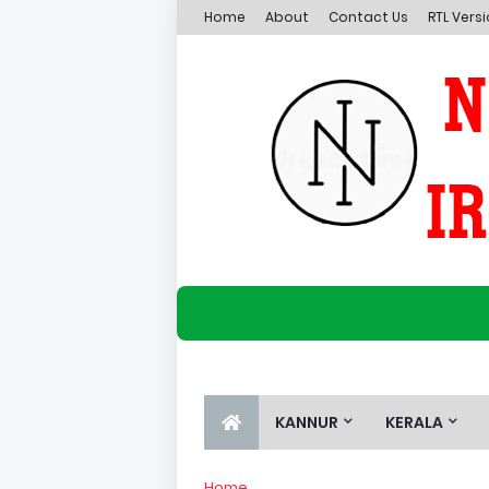
Home
About
Contact Us
RTL Vers
KANNUR
KERALA
Home