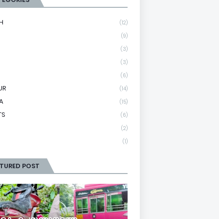
H
(12)
(9)
(3)
(3)
(6)
UR
(14)
A
(15)
TS
(6)
(2)
(1)
ATURED POST