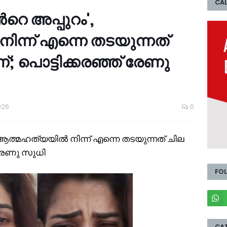
CAL
്‍റെ അപ്പുറം',
ിന്ന് എന്നെ തടയുന്നത്
; പൊട്ടിക്കരഞ്ഞ് രേണു
026
0
', ആത്മഹത്യയില്‍ നിന്ന് എന്നെ തടയുന്നത് ചില
 രേണു സുധി
FO
CA