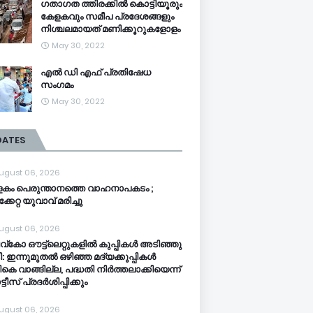
ഗതാഗത ത്തിരക്കിൽ കൊട്ടിയൂരും
കേളകവും സമീപ പ്രദേശങ്ങളും
നിശ്ചലമായത് മണിക്കൂറുകളോളം
May 30, 2022
എൽ ഡി എഫ് പ്രതിഷേധ
സംഗമം
May 30, 2022
DATES
ugust 06, 2026
കം പെരുന്താനത്തെ വാഹനാപകടം ;
്കേറ്റ യുവാവ് മരിച്ചു
ugust 06, 2026
്‌കോ ഔട്ട്‌ലെറ്റുകളില്‍ കുപ്പികള്‍ അടിഞ്ഞു
: ഇന്നുമുതല്‍ ഒഴിഞ്ഞ മദ്യക്കുപ്പികള്‍
ികെ വാങ്ങില്ല, പദ്ധതി നിര്‍ത്തലാക്കിയെന്ന്
ടീസ് പ്രദര്‍ശിപ്പിക്കും
ugust 06, 2026