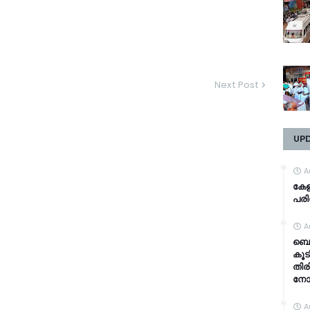
Next Post
UP
A
കേള
പരിക
A
ബെവ
കൂടി
തിര
നോട്
A