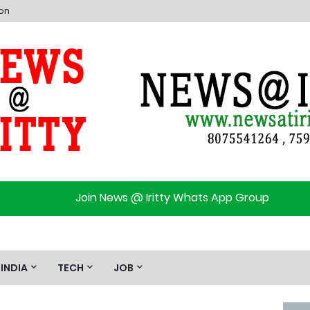
ion
Join News @ Iritty Whats App Group
INDIA
TECH
JOB