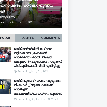
ളകം പെരുന്താനത്തെ
ഹനാപകടം ; പരിക്കേറ്റ യുവാവ്
ച്ചു
EWS@IRITTY
hursday, August 06, 2026
PULAR
RECENTS
COMMENTS
ഇരിട്ടി ഉളിയിലിൽ കുട്ടിയെ
തട്ടിക്കൊണ്ടു പോകാൻ
ശ്രമമെന്ന് പരാതി; ആക്രി
എടുക്കാൻ വരുന്നവരെ നാട്ടുകാർ
പിടികൂടി പോലീസിൽ ഏൽപ്പിച്ചു
Saturday, May 04, 2024
ഇരിട്ടി പുന്നാട് നാലംഗ കുടുംബം
വിഷംകഴിച്ച്‌ ആത്മഹത്യക്ക്
ശ്രമിച്ചത്
കടക്കെണിയിലായതിനെ തുടർന്ന്
Saturday, September 03, 2022