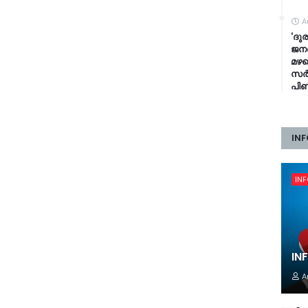
A
‘ദുര
ജനങ
മഴക
സർക്
പി
INF
IN
IN
A