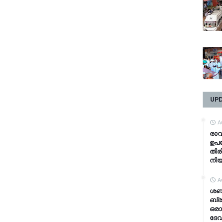
UP
A
രാവ
ഉപഭ
തിര
നി
A
ശബര
ബ്ര
ഒരാ
ദേവ