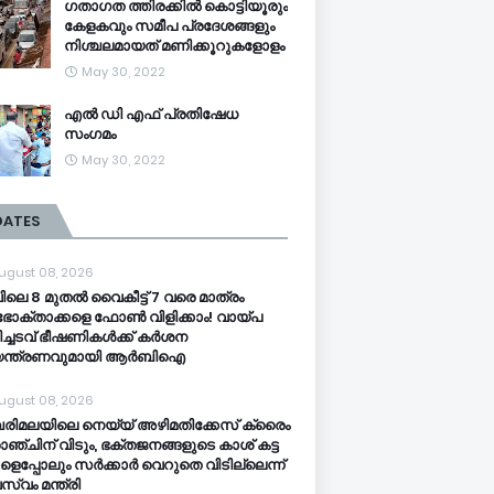
ഗതാഗത ത്തിരക്കിൽ കൊട്ടിയൂരും
കേളകവും സമീപ പ്രദേശങ്ങളും
നിശ്ചലമായത് മണിക്കൂറുകളോളം
May 30, 2022
എൽ ഡി എഫ് പ്രതിഷേധ
സംഗമം
May 30, 2022
DATES
ugust 08, 2026
ിലെ 8 മുതൽ വൈകീട്ട് 7 വരെ മാത്രം
ോക്താക്കളെ ഫോൺ വിളിക്കാം! വായ്പ
ിച്ചടവ് ഭീഷണികൾക്ക് കർശന
യന്ത്രണവുമായി ആർബിഐ
ugust 08, 2026
ിമലയിലെ നെയ്യ് അഴിമതിക്കേസ് ക്രൈം
ാഞ്ചിന് വിടും, ഭക്തജനങ്ങളുടെ കാശ് കട്ട
ളെപ്പോലും സർക്കാർ വെറുതെ വിടില്ലെന്ന്
സ്വം മന്ത്രി