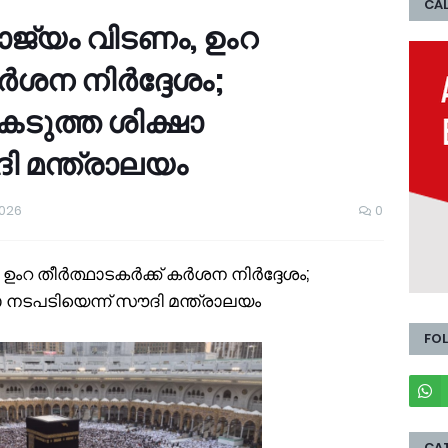
CAL
ജ്യം വിടണം, ഉംറ
ർശന നിർദ്ദേശം;
ടുത്ത ശിക്ഷാ
ി മന്ത്രാലയം
2026
0
ഉംറ തീർത്ഥാടകർക്ക് കർശന നിർദ്ദേശം;
 നടപടിയെന്ന് സൗദി മന്ത്രാലയം
FO
CA