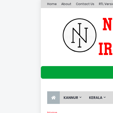
Home
About
Contact Us
RTL Vers
KANNUR
KERALA
Home