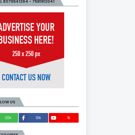
L 8075541264 - 7591912041
LLOW US
20k
10k
1k
Members
TEGORIES