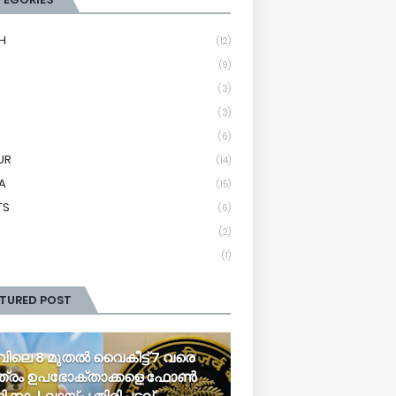
H
(12)
(9)
(3)
(3)
(6)
UR
(14)
A
(15)
TS
(6)
(2)
(1)
ATURED POST
വിലെ 8 മുതൽ വൈകീട്ട് 7 വരെ
ത്രം ഉപഭോക്താക്കളെ ഫോൺ