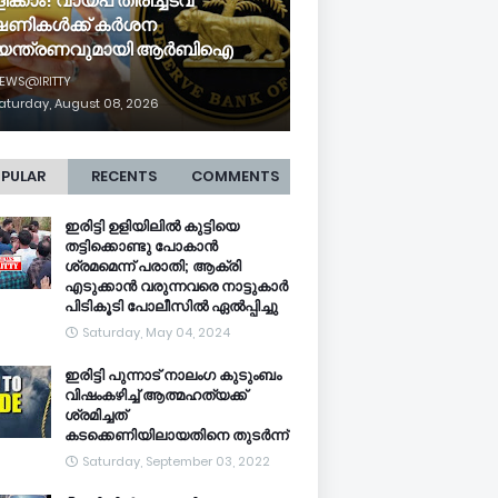
ിക്കാം! വായ്പ തിരിച്ചടവ്
ഷണികൾക്ക് കർശന
യന്ത്രണവുമായി ആർബിഐ
EWS@IRITTY
aturday, August 08, 2026
PULAR
RECENTS
COMMENTS
ഇരിട്ടി ഉളിയിലിൽ കുട്ടിയെ
തട്ടിക്കൊണ്ടു പോകാൻ
ശ്രമമെന്ന് പരാതി; ആക്രി
എടുക്കാൻ വരുന്നവരെ നാട്ടുകാർ
പിടികൂടി പോലീസിൽ ഏൽപ്പിച്ചു
Saturday, May 04, 2024
ഇരിട്ടി പുന്നാട് നാലംഗ കുടുംബം
വിഷംകഴിച്ച്‌ ആത്മഹത്യക്ക്
ശ്രമിച്ചത്
കടക്കെണിയിലായതിനെ തുടർന്ന്
Saturday, September 03, 2022