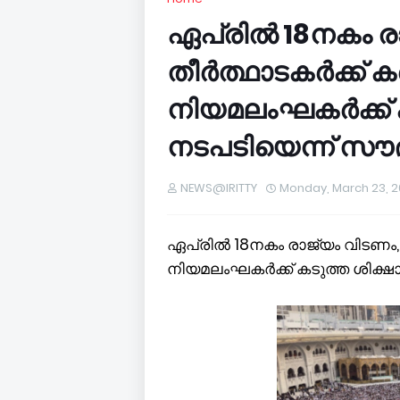
ഏപ്രിൽ 18നകം രാ
തീർത്ഥാടകർക്ക് ക
നിയമലംഘകർക്ക് ക
നടപടിയെന്ന് സൗദ
NEWS@IRITTY
Monday, March 23, 
ഏപ്രിൽ 18നകം രാജ്യം വിടണം, 
നിയമലംഘകർക്ക് കടുത്ത ശിക്ഷാ