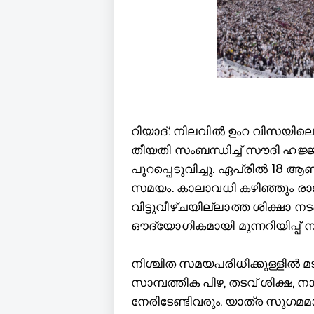
റിയാദ്: നിലവിൽ ഉംറ വിസയില
തീയതി സംബന്ധിച്ച് സൗദി ഹജ്ജ
പുറപ്പെടുവിച്ചു. ഏപ്രിൽ 18 
സമയം. കാലാവധി കഴിഞ്ഞും രാജ
വിട്ടുവീഴ്ചയില്ലാത്ത ശിക്ഷാ ന
ഔദ്യോഗികമായി മുന്നറിയിപ്പ് 
നിശ്ചിത സമയപരിധിക്കുള്ളിൽ മട
സാമ്പത്തിക പിഴ, തടവ് ശിക്ഷ,
നേരിടേണ്ടിവരും. യാത്ര സുഗമമ