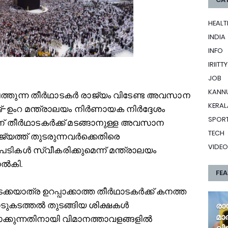
HEALT
INDIA
INFO
IRIITTY
JOB
KANN
െത്തുന്ന തീർഥാടകർ രാജ്യം വിടേണ്ട അവസാന
KERAL
്-ഉംറ മന്ത്രാലയം നിർണായക നിർദ്ദേശം
SPOR
ആണ് തീർഥാടകർക്ക് മടങ്ങാനുള്ള അവസാന
TECH
്യത്ത് തുടരുന്നവർക്കെതിരെ
VIDEO
ടപടികൾ സ്വീകരിക്കുമെന്ന് മന്ത്രാലയം
നൽകി.
FE
ക്കയാത്ര ഉറപ്പാക്കാത്ത തീർഥാടകർക്ക് കനത്ത
 നാടുകടത്തൽ തുടങ്ങിയ ശിക്ഷകൾ
രാ
മാ
ാക്കുന്നതിനായി വിമാനത്താവളങ്ങളിൽ