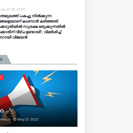
ugust 08, 2026
ന്തമുഖത്ത് പകച്ചു നിൽക്കുന്ന
്ങളെയാണ് കാണാൻ കഴിഞ്ഞത്,
്കെടുതിയിൽ സുരക്ഷ ഒരുക്കുന്നതിൽ
കാരിന് വീഴ്ച ഉണ്ടായി’; വിമർശിച്ച്
ണറായി വിജയൻ
O
FO
FO
mmus
May 21, 2022