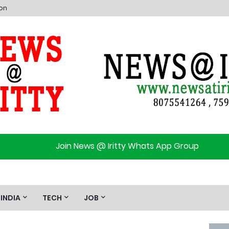
ion
Join News @ Iritty Whats App Group
INDIA
TECH
JOB