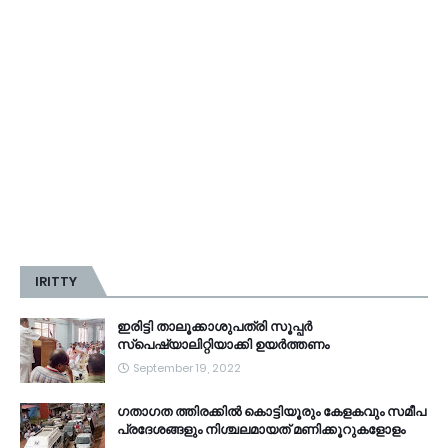
IRITTY
ഇരിട്ടി താലൂക്കാശുപത്രി സൂപ്പർ
സ്‌പെഷ്യാലിറ്റിയാക്കി ഉയർത്തണം
September 19, 2022
ഗതാഗത ത്തിരക്കിൽ കൊട്ടിയൂരും കേളകവും സമീപ
പ്രദേശങ്ങളും നിശ്ചലമായത് മണിക്കൂറുകളോളം