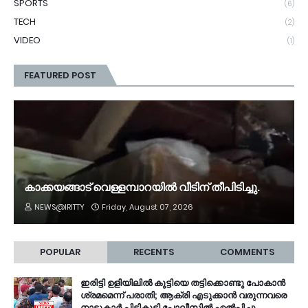
SPORTS
(6)
TECH
(2)
VIDEO
(1)
FEATURED POST
കാക്കയങ്ങാട് വെള്ളമ്പാറയിൽ വീടിന് തീപിടിച്ചു.
NEWS@IRITTY
Friday, August 07, 2026
POPULAR
RECENTS
COMMENTS
ഇരിട്ടി ഉളിയിലിൽ കുട്ടിയെ തട്ടിക്കൊണ്ടു പോകാൻ
ശ്രമമെന്ന് പരാതി; ആക്രി എടുക്കാൻ വരുന്നവരെ
നാട്ടുകാർ പിടികൂടി പോലീസിൽ ഏൽപ്പിച്ചു