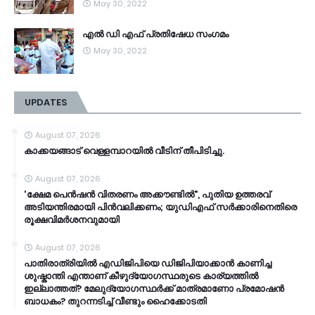
May 30, 2022
എൽ ഡി എഫ് പ്രതിഷേധ സംഗമം
May 30, 2022
UPDATES
August 07, 2026
കാക്കയങ്ങാട് വെള്ളമ്പാറയിൽ വീടിന് തീപിടിച്ചു.
August 07, 2026
'ക്ഷേമ പെൻഷൻ വിതരണം അക്കൗണ്ടിൽ", പുതിയ ഉത്തരവ്
അടിയന്തിരമായി പിൻവലിക്കണം; യുഡിഎഫ് സർക്കാരിനെതിരെ
രൂക്ഷവിമർശനവുമായി
August 07, 2026
പാതിരാത്രിയിൽ എഡിജിപിയെ ഡിജിപിയാക്കാൻ കാണിച്ച
ശുഷ്കാന്തി എന്താണ് കീഴുദ്യോഗസ്ഥരുടെ കാര്യത്തിൽ
ഇല്ലാത്തത്? മേലുദ്യോഗസ്ഥർക്ക് മാത്രമാണോ പ്രമോഷൻ
ബാധകം? തുറന്നടിച്ച് വീണ്ടും ഹൈക്കോടതി