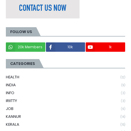
FOLLOW US
20k Members
10k
1k
CATEGORIES
HEALTH
(12)
INDIA
(9)
INFO
(3)
IRIITTY
(3)
JOB
(6)
KANNUR
(14)
KERALA
(15)