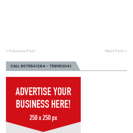
Previous Post
Next Post
CALL 8075541264 - 7591912041