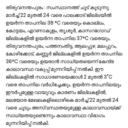
തിരുവനന്തപുരം : സംസ്ഥാനത്ത് ചൂട് കൂടുന്നു.
മാർച്ച് 22 മുതൽ 24 വരെ പാലക്കാട് ജില്ലയിൽ
ഉയർന്ന താപനില 38 °C വരെയും കൊല്ലം,
കോട്ടയം, എറണാകുളം, തൃശൂർ, കാസറഗോഡ്
ജില്ലകളിൽ ഉയർന്ന താപനില 37°C വരെയും,
തിരുവനന്തപുരം, പത്തനംതിട്ട, ആലപ്പുഴ, മലപ്പുറം,
കോഴിക്കോട്, കണ്ണൂർ ജില്ലകളിൽ ഉയർന്ന താപനില
36°C വരെയും ഉയരാൻ സാധ്യതയെന്ന് കേന്ദ്ര
കാലാവസ്ഥ വകുപ്പ് മുന്നറിയിപ്പ് നൽകി. ഈ
ജില്ലകളിൽ സാധാരണയെക്കാൾ 2 മുതൽ 3˚C
വരെ താപനില വർധിച്ചേക്കും. ഉയർന്ന താപനിലയും
ഈർപ്പമുള്ള വായുവും കാരണം ജില്ലകളിൽ,
മലയോര മേഖലകളിലൊഴികെ മാർച്ച് 22 മുതൽ 24
വരെ ചൂടും അസ്വസ്ഥതയുമുള്ള കാലാവസ്ഥയ്ക്ക്
സാധ്യതയുണ്ടെന്നും കാലാവസ്ഥാ വിഭാഗം
മുന്നറിയിപ്പ് നൽകി.