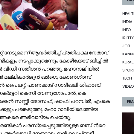
HEALT
INDIA
INFO
IRIITTY
JOB
്റ് നേടുമെന്ന് ആവര്‍ത്തിച്ച് പ്രതിപക്ഷ നേതാവ്
KANN
ും നടപ്പാക്കുമെന്നും കോഴിക്കോട് ബീച്ചിൽ
KERAL
ിൽ വിഡി സതീശൻ പറഞ്ഞു. മഹാറാലിയിൽ
SPOR
മല്ലികാര്‍ജുൻ ഖര്‍ഗെ, കോണ്‍ഗ്രസ്
TECH
ിൻ പൈലറ്റ്, പാണക്കാട് സാദിഖലി ശിഹാബ്
VIDEO
്രട്ടറി കെസി വേണുഗോപാൽ, കെ
ഷൻ സണ്ണി ജോസഫ്, ഷാഫി പറമ്പിൽ, എംകെ
FE
ളും പങ്കെടുത്തു. മഹാ റാലിയിലെത്തിയ
ര്‍ത്തകരെ അഭിവാദ്യം ചെയ്തു.
ണ്ടികള്‍ പരസ്യപ്പെടുത്തിയുള്ള ബസിന്‍റെ
ചു. ആര്‍ജെഡി നേതാവും മുൻ ഡെപ്യൂട്ടി