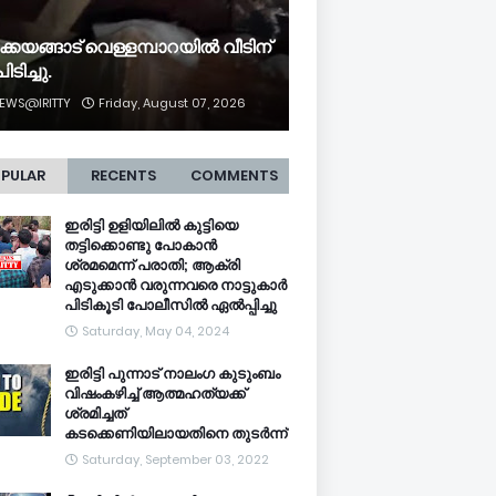
ക്കയങ്ങാട് വെള്ളമ്പാറയിൽ വീടിന്
ിടിച്ചു.
EWS@IRITTY
Friday, August 07, 2026
PULAR
RECENTS
COMMENTS
ഇരിട്ടി ഉളിയിലിൽ കുട്ടിയെ
തട്ടിക്കൊണ്ടു പോകാൻ
ശ്രമമെന്ന് പരാതി; ആക്രി
എടുക്കാൻ വരുന്നവരെ നാട്ടുകാർ
പിടികൂടി പോലീസിൽ ഏൽപ്പിച്ചു
Saturday, May 04, 2024
ഇരിട്ടി പുന്നാട് നാലംഗ കുടുംബം
വിഷംകഴിച്ച്‌ ആത്മഹത്യക്ക്
ശ്രമിച്ചത്
കടക്കെണിയിലായതിനെ തുടർന്ന്
Saturday, September 03, 2022