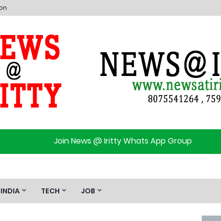
ion
Join News @ Iritty Whats App Group
INDIA
TECH
JOB