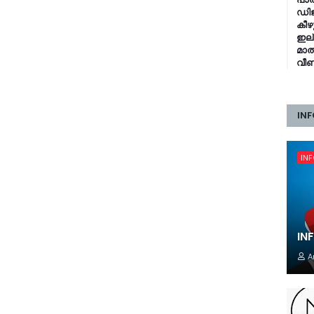
ഡിജ
കീഴ
ഇല്
മാത
വീണ
INF
IN
IN
A