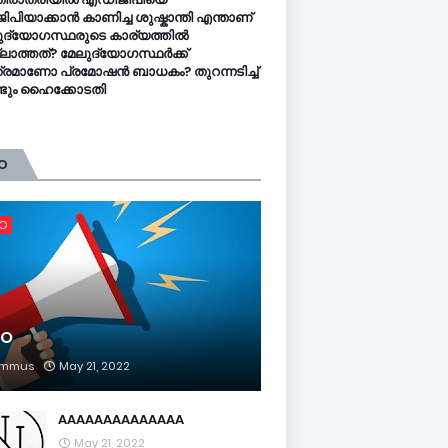
ിപിയാക്കാൻ കാണിച്ച ശുഷ്കാന്തി എന്താണ്
ുദ്യോഗസ്ഥരുടെ കാര്യത്തിൽ
ലാത്തത്? മേലുദ്യോഗസ്ഥർക്ക്
്രമാണോ പ്രമോഷൻ ബാധകം? തുറന്നടിച്ച്
്ടും ഹൈക്കോടതി
O
FO
FO
mmus
May 21, 2022
AAAAAAAAAAAAAA
May 21, 2022