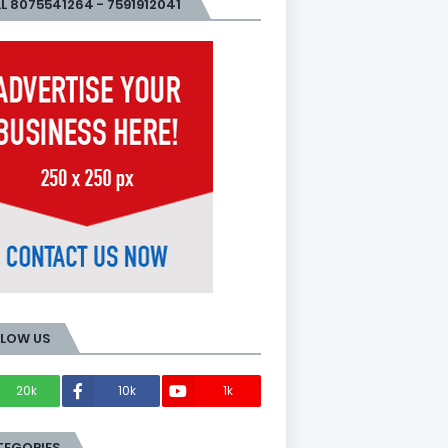
L 8075541264 - 7591912041
LLOW US
20k
10k
1k
Members
TEGORIES