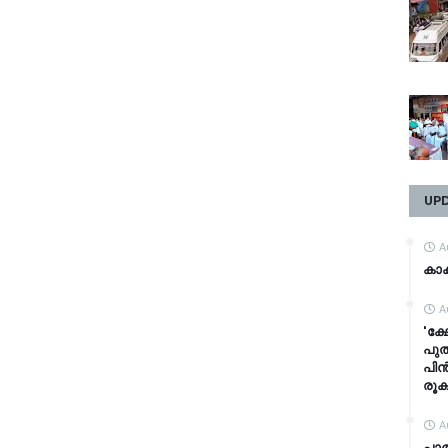
UP
A
കാക
A
'ക്
പുത
പിൻ
രൂക
A
പാ