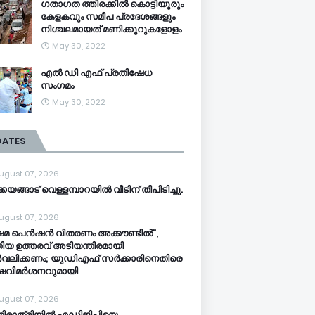
ഗതാഗത ത്തിരക്കിൽ കൊട്ടിയൂരും
കേളകവും സമീപ പ്രദേശങ്ങളും
നിശ്ചലമായത് മണിക്കൂറുകളോളം
May 30, 2022
എൽ ഡി എഫ് പ്രതിഷേധ
സംഗമം
May 30, 2022
DATES
ugust 07, 2026
്കയങ്ങാട് വെള്ളമ്പാറയിൽ വീടിന് തീപിടിച്ചു.
ugust 07, 2026
ഷേമ പെൻഷൻ വിതരണം അക്കൗണ്ടിൽ",
ിയ ഉത്തരവ് അടിയന്തിരമായി
വലിക്കണം; യുഡിഎഫ് സർക്കാരിനെതിരെ
്ഷവിമർശനവുമായി
ugust 07, 2026
തിരാത്രിയിൽ എഡിജിപിയെ