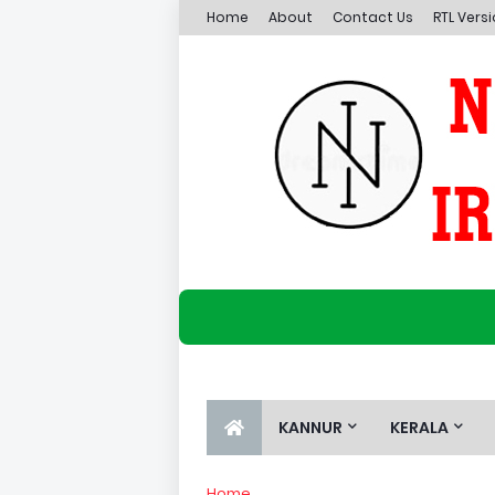
Home
About
Contact Us
RTL Vers
KANNUR
KERALA
Home