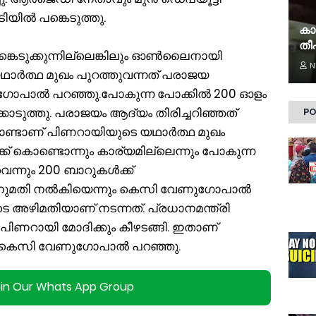
ിയിൽ പങ്കെടുത്തു.
കാ
തീപ
കെടുക്കുന്നില്ലെങ്കിലും ഓണ്‍ലൈനായി
N
ാർത്ഥ മുഖം പുറത്തുവന്നത് പരാജയ
ുഗോപാൽ പറഞ്ഞു.പോകുന്ന പോക്കിൽ 200 ഓളം
ൊടുത്തു. പരാജയം ആദ്യം തിരിച്ചറിഞ്ഞത്
PO
്ടാണ് പിണറായിയുടെ യഥാർത്ഥ മുഖം
്ക് കൊണ്ടൊന്നും കാര്യമില്ലെന്നും പോകുന്ന
വെന്നും 200 ബാറുകള്‍ക്ക്
നുമതി നൽകിയെന്നും കെസി വേണുഗോപാൽ
ടെ അഴിമതിയാണ് നടന്നത്. പ്രധാനമന്ത്രി
ി. പിണറായി മോദിക്കും കീഴടങ്ങി. ഇതാണ്
ും കെസി വേണുഗോപാൽ പറഞ്ഞു.
oin Our Whats App Group