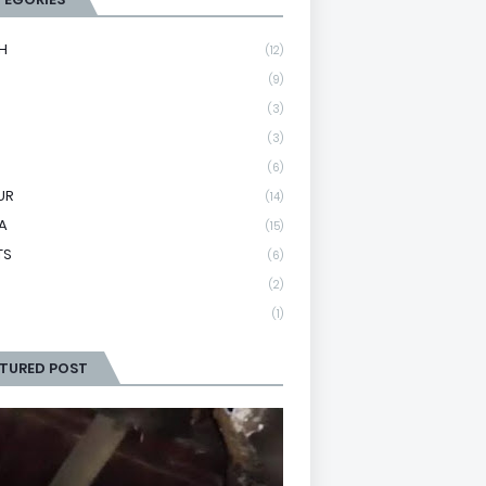
H
(12)
(9)
(3)
(3)
(6)
UR
(14)
A
(15)
TS
(6)
(2)
(1)
ATURED POST