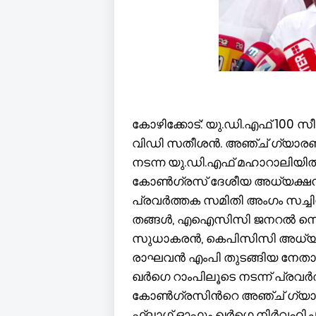
കോഴിക്കോട്: യു.ഡി.എഫ് 100 സീറ
വിഡി സതീശൻ. അഞ്ച് ഗ്യാരണ്ടികള
നടന്ന യു.ഡി.എഫ് മഹാറാലിയ
കോണ്‍ഗ്രസ് ദേശീയ അധ്യക്ഷൻ 
പ്രവര്‍ത്തക സമിതി അംഗം സച്ച
തങ്ങള്‍, എഐസിസി ജനറൽ സെക
സുധാകരൻ, കെപിസിസി അധ്യക്
രാഘവൻ എംപി തുടങ്ങിയ നേതാക്ക
ഖര്‍ഗെ റാംപിലൂടെ നടന്ന് പ്രവ
കോണ്‍ഗ്രസിന്‍റെ അഞ്ച് ഗ്യാര
ഫ്ലാഗ് ഓഫും ഖര്‍ഗെ നിര്‍വഹിച്