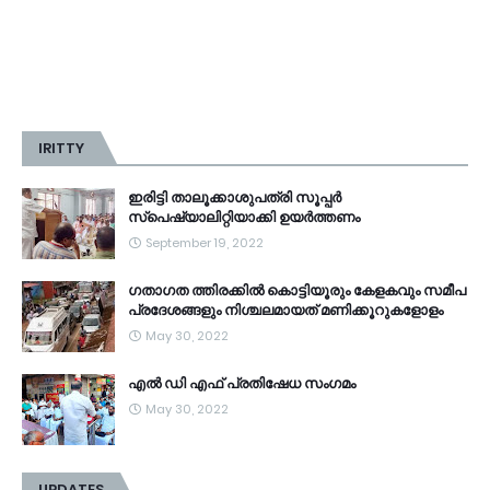
IRITTY
ഇരിട്ടി താലൂക്കാശുപത്രി സൂപ്പർ
സ്‌പെഷ്യാലിറ്റിയാക്കി ഉയർത്തണം
September 19, 2022
ഗതാഗത ത്തിരക്കിൽ കൊട്ടിയൂരും കേളകവും സമീപ
പ്രദേശങ്ങളും നിശ്ചലമായത് മണിക്കൂറുകളോളം
May 30, 2022
എൽ ഡി എഫ് പ്രതിഷേധ സംഗമം
May 30, 2022
UPDATES