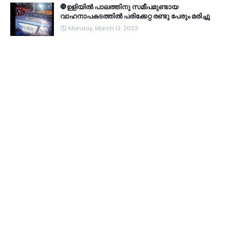
🛑ഉളിയിൽ പാലത്തിനു സമീപമുണ്ടായ
വാഹനാപകടത്തിൽ പരിക്കേറ്റ രണ്ടു പേരും മരിച്ചു
Monday, March 13, 2023