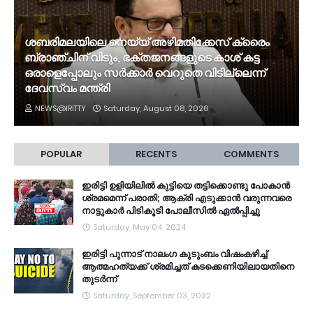
ശബരിമലയിലെ നെയ്യ് അഴിമതിക്കേസ് ക്രൈം
ബ്രാഞ്ചിന് വിടും, ഭക്തജനങ്ങളുടെ കാശ് കട്ട
ഒരാളെപ്പോലും സർക്കാർ വെറുതെ വിടില്ലെന്ന്
ദേവസ്വം മന്ത്രി
NEWS@IRITTY
Saturday, August 08, 2026
POPULAR
RECENTS
COMMENTS
ഇരിട്ടി ഉളിയിലിൽ കുട്ടിയെ തട്ടിക്കൊണ്ടു പോകാൻ
ശ്രമമെന്ന് പരാതി; ആക്രി എടുക്കാൻ വരുന്നവരെ
നാട്ടുകാർ പിടികൂടി പോലീസിൽ ഏൽപ്പിച്ചു
Saturday, May 04, 2024
ഇരിട്ടി പുന്നാട് നാലംഗ കുടുംബം വിഷംകഴിച്ച്‌
ആത്മഹത്യക്ക് ശ്രമിച്ചത് കടക്കെണിയിലായതിനെ
തുടർന്ന്
Saturday, September 03, 2022