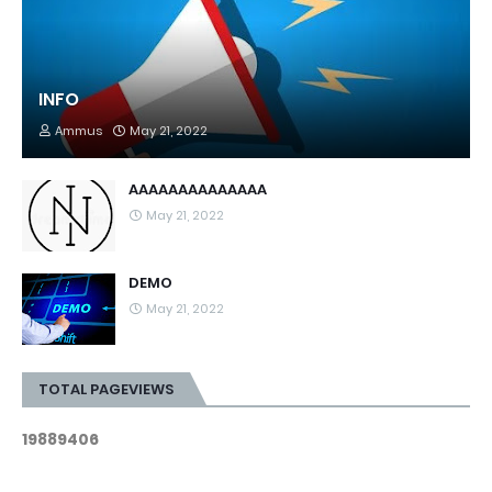
INFO
Ammus
May 21, 2022
AAAAAAAAAAAAAA
May 21, 2022
DEMO
May 21, 2022
TOTAL PAGEVIEWS
1
9
8
8
9
4
0
6