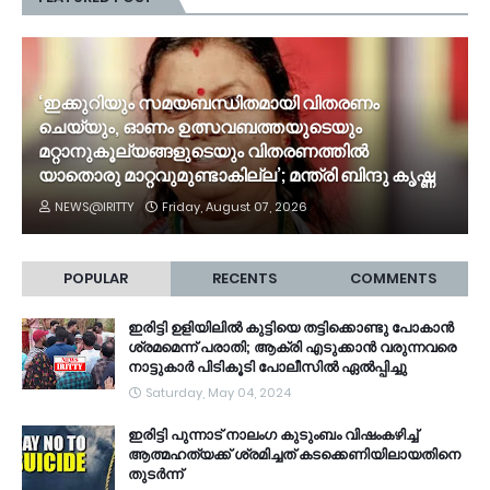
‘ഇക്കുറിയും സമയബന്ധിതമായി വിതരണം
ചെയ്യും, ഓണം ഉത്സവബത്തയുടെയും
മറ്റാനുകൂല്യങ്ങളുടെയും വിതരണത്തിൽ
യാതൊരു മാറ്റവുമുണ്ടാകില്ല’; മന്ത്രി ബിന്ദു കൃഷ്ണ
NEWS@IRITTY
Friday, August 07, 2026
POPULAR
RECENTS
COMMENTS
ഇരിട്ടി ഉളിയിലിൽ കുട്ടിയെ തട്ടിക്കൊണ്ടു പോകാൻ
ശ്രമമെന്ന് പരാതി; ആക്രി എടുക്കാൻ വരുന്നവരെ
നാട്ടുകാർ പിടികൂടി പോലീസിൽ ഏൽപ്പിച്ചു
Saturday, May 04, 2024
ഇരിട്ടി പുന്നാട് നാലംഗ കുടുംബം വിഷംകഴിച്ച്‌
ആത്മഹത്യക്ക് ശ്രമിച്ചത് കടക്കെണിയിലായതിനെ
തുടർന്ന്