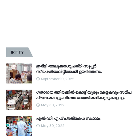
IRITTY
ഇരിട്ടി താലൂക്കാശുപത്രി സൂപ്പർ
സ്‌പെഷ്യാലിറ്റിയാക്കി ഉയർത്തണം
September 19, 2022
ഗതാഗത ത്തിരക്കിൽ കൊട്ടിയൂരും കേളകവും സമീപ
പ്രദേശങ്ങളും നിശ്ചലമായത് മണിക്കൂറുകളോളം
May 30, 2022
എൽ ഡി എഫ് പ്രതിഷേധ സംഗമം
May 30, 2022