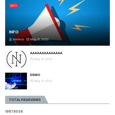
INFO
INFO
Ammus
May 21, 2022
AAAAAAAAAAAAAA
May 21, 2022
DEMO
May 21, 2022
TOTAL PAGEVIEWS
1
9
8
7
9
0
3
6