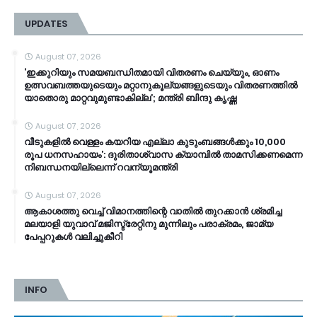
UPDATES
August 07, 2026
‘ഇക്കുറിയും സമയബന്ധിതമായി വിതരണം ചെയ്യും, ഓണം
ഉത്സവബത്തയുടെയും മറ്റാനുകൂല്യങ്ങളുടെയും വിതരണത്തിൽ
യാതൊരു മാറ്റവുമുണ്ടാകില്ല’; മന്ത്രി ബിന്ദു കൃഷ്ണ
August 07, 2026
വീടുകളിൽ വെള്ളം കയറിയ എല്ലാ കുടുംബങ്ങൾക്കും 10,000
രൂപ ധനസഹായം’: ദുരിതാശ്വാസ ക്യാമ്പിൽ താമസിക്കണമെന്ന
നിബന്ധനയില്ലെന്ന് റവന്യൂമന്ത്രി
August 07, 2026
ആകാശത്തു വെച്ച് വിമാനത്തിന്റെ വാതില്‍ തുറക്കാന്‍ ശ്രമിച്ച
മലയാളി യുവാവ് മജിസ്ട്രേറ്റിനു മുന്നിലും പരാക്രമം, ജാമ്യ
പേപ്പറുകൾ വലിച്ചുകീറി
INFO