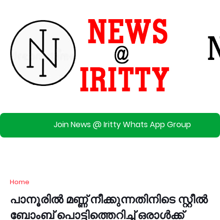
Join News @ Iritty Whats App Group
Home
പാനൂരിൽ മണ്ണ് നീക്കുന്നതിനിടെ സ്റ്റീൽ
ബോംബ് പൊട്ടിത്തെറിച്ച് ഒരാൾക്ക്