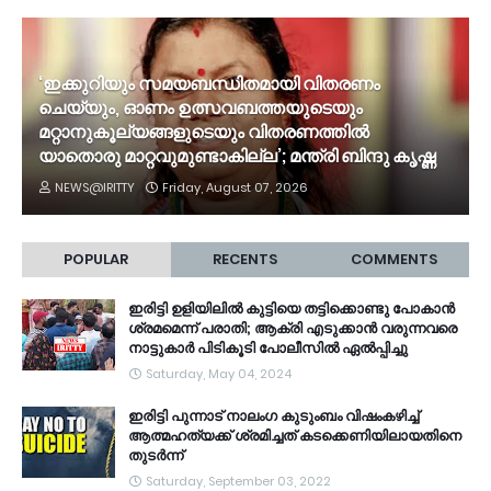
‘ഇക്കുറിയും സമയബന്ധിതമായി വിതരണം
ചെയ്യും, ഓണം ഉത്സവബത്തയുടെയും
മറ്റാനുകൂല്യങ്ങളുടെയും വിതരണത്തിൽ
യാതൊരു മാറ്റവുമുണ്ടാകില്ല’; മന്ത്രി ബിന്ദു കൃഷ്ണ
NEWS@IRITTY
Friday, August 07, 2026
POPULAR
RECENTS
COMMENTS
ഇരിട്ടി ഉളിയിലിൽ കുട്ടിയെ തട്ടിക്കൊണ്ടു പോകാൻ
ശ്രമമെന്ന് പരാതി; ആക്രി എടുക്കാൻ വരുന്നവരെ
നാട്ടുകാർ പിടികൂടി പോലീസിൽ ഏൽപ്പിച്ചു
Saturday, May 04, 2024
ഇരിട്ടി പുന്നാട് നാലംഗ കുടുംബം വിഷംകഴിച്ച്‌
ആത്മഹത്യക്ക് ശ്രമിച്ചത് കടക്കെണിയിലായതിനെ
തുടർന്ന്
Saturday, September 03, 2022