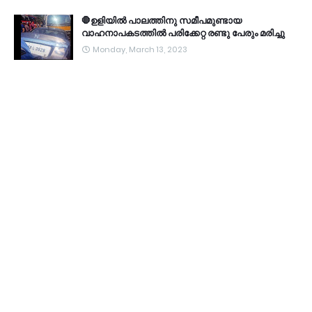
🛑ഉളിയിൽ പാലത്തിനു സമീപമുണ്ടായ
വാഹനാപകടത്തിൽ പരിക്കേറ്റ രണ്ടു പേരും മരിച്ചു
Monday, March 13, 2023