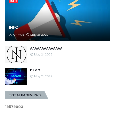
INFO
INFO
Ammus
May 21, 2022
AAAAAAAAAAAAAA
May 21, 2022
DEMO
May 21, 2022
TOTAL PAGEVIEWS
1
9
8
7
9
0
0
3