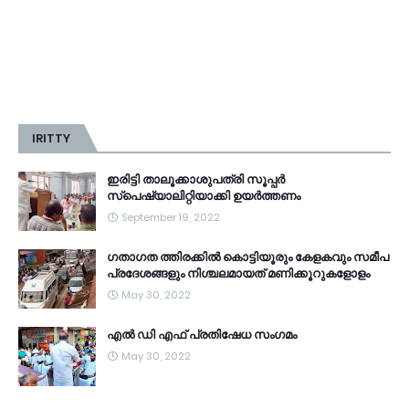
IRITTY
ഇരിട്ടി താലൂക്കാശുപത്രി സൂപ്പർ
സ്‌പെഷ്യാലിറ്റിയാക്കി ഉയർത്തണം
September 19, 2022
ഗതാഗത ത്തിരക്കിൽ കൊട്ടിയൂരും കേളകവും സമീപ
പ്രദേശങ്ങളും നിശ്ചലമായത് മണിക്കൂറുകളോളം
May 30, 2022
എൽ ഡി എഫ് പ്രതിഷേധ സംഗമം
May 30, 2022