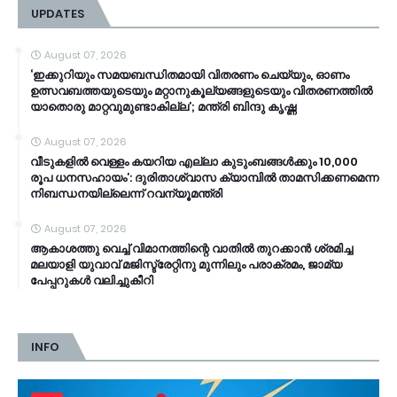
UPDATES
August 07, 2026
‘ഇക്കുറിയും സമയബന്ധിതമായി വിതരണം ചെയ്യും, ഓണം
ഉത്സവബത്തയുടെയും മറ്റാനുകൂല്യങ്ങളുടെയും വിതരണത്തിൽ
യാതൊരു മാറ്റവുമുണ്ടാകില്ല’; മന്ത്രി ബിന്ദു കൃഷ്ണ
August 07, 2026
വീടുകളിൽ വെള്ളം കയറിയ എല്ലാ കുടുംബങ്ങൾക്കും 10,000
രൂപ ധനസഹായം’: ദുരിതാശ്വാസ ക്യാമ്പിൽ താമസിക്കണമെന്ന
നിബന്ധനയില്ലെന്ന് റവന്യൂമന്ത്രി
August 07, 2026
ആകാശത്തു വെച്ച് വിമാനത്തിന്റെ വാതില്‍ തുറക്കാന്‍ ശ്രമിച്ച
മലയാളി യുവാവ് മജിസ്ട്രേറ്റിനു മുന്നിലും പരാക്രമം, ജാമ്യ
പേപ്പറുകൾ വലിച്ചുകീറി
INFO