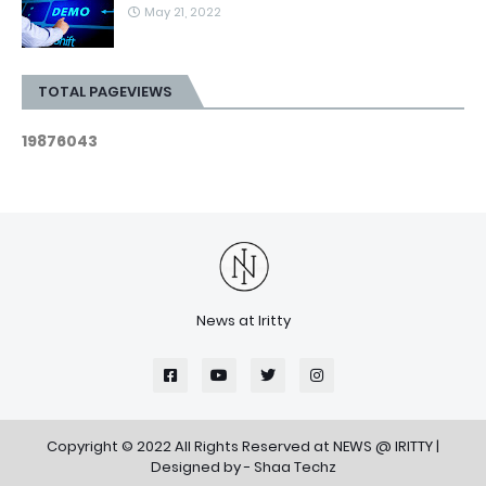
May 21, 2022
TOTAL PAGEVIEWS
1
9
8
7
6
0
4
3
News at Iritty
Copyright © 2022 All Rights Reserved at
NEWS @ IRITTY
|
Designed by -
Shaa Techz