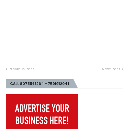
Previous Post
Next Post
CALL 8075541264 - 7591912041