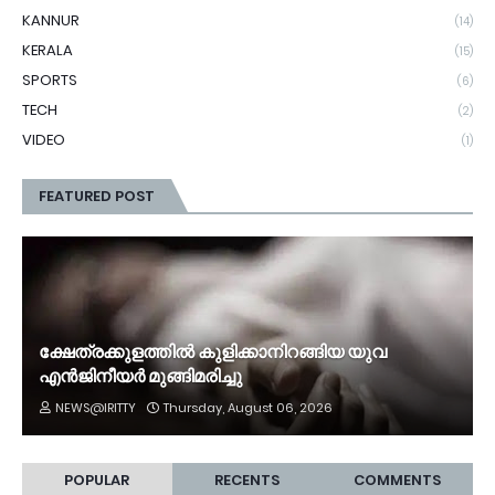
KANNUR
(14)
KERALA
(15)
SPORTS
(6)
TECH
(2)
VIDEO
(1)
FEATURED POST
ക്ഷേത്രക്കുളത്തില്‍ കുളിക്കാനിറങ്ങിയ യുവ
എൻജിനീയര്‍ മുങ്ങിമരിച്ചു
NEWS@IRITTY
Thursday, August 06, 2026
POPULAR
RECENTS
COMMENTS