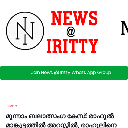
Join News @ Iritty Whats App Group
Home
മൂന്നാം ബലാത്സം​ഗ കേസ്: രാഹുൽ
മാങ്കൂട്ടത്തിൽ അറസ്റ്റിൽ, രാഹുലിനെ