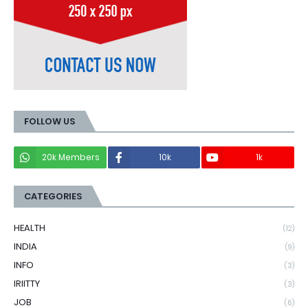
FOLLOW US
20k Members
10k
1k
CATEGORIES
HEALTH
(12)
INDIA
(9)
INFO
(3)
IRIITTY
(3)
JOB
(6)