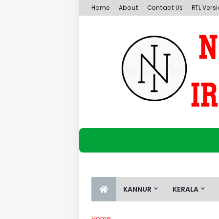
Home
About
Contact Us
RTL Vers
KANNUR
KERALA
Home