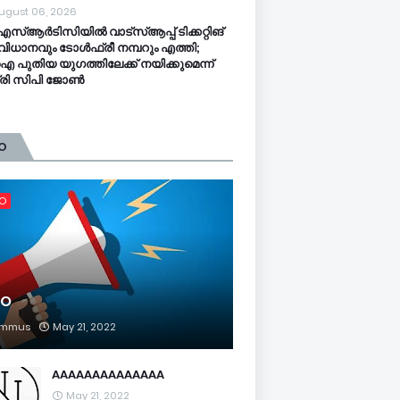
ugust 06, 2026
സ്ആര്‍ടിസിയിൽ വാട്‌സ്ആപ്പ് ടിക്കറ്റിങ്
ിധാനവും ടോൾഫ്രീ നമ്പറും എത്തി;
പുതിയ യുഗത്തിലേക്ക് നയിക്കുമെന്ന്
ത്രി സിപി ജോൺ
O
FO
FO
mmus
May 21, 2022
AAAAAAAAAAAAAA
May 21, 2022