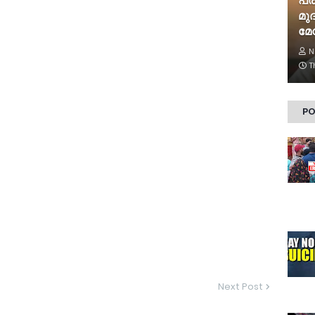
പ്
മു
മേ
N
T
PO
Next Post