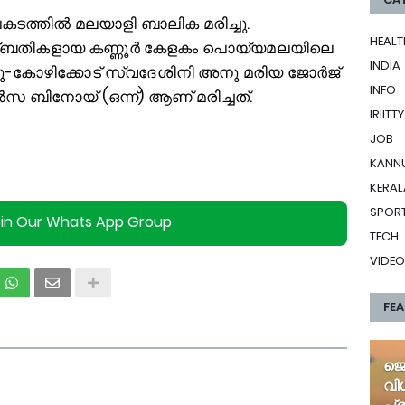
ത്തില്‍ മലയാളി ബാലിക മരിച്ചു.
HEALT
്ബതികളായ കണ്ണൂർ കേളകം പൊയ്യമലയിലെ
INDIA
്യു-കോഴിക്കോട് സ്വദേശിനി അനു മരിയ ജോർജ്
INFO
സ ബിനോയ് (ഒന്ന്) ആണ് മരിച്ചത്.
IRIITTY
JOB
KANN
KERAL
SPOR
oin Our Whats App Group
TECH
VIDEO
FE
ജെ
വി