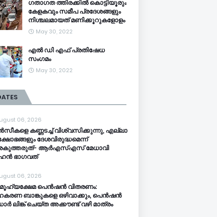
ഗതാഗത ത്തിരക്കിൽ കൊട്ടിയൂരും
കേളകവും സമീപ പ്രദേശങ്ങളും
നിശ്ചലമായത് മണിക്കൂറുകളോളം
May 30, 2022
എൽ ഡി എഫ് പ്രതിഷേധ
സംഗമം
May 30, 2022
DATES
ugust 06, 2026
സീകളെ കണ്ണടച്ച് വിശ്വസിക്കുന്നു, എല്ലാ
ക്ഷോഭങ്ങളും ദേശവിരുദ്ധമെന്ന്
്രകുത്തരുത്- ആർഎസ്എസ് മേധാവി
ഹൻ ഭാ​ഗവത്
ugust 06, 2026
ൂ​ഹ്യക്ഷേമ പെൻഷൻ വിതരണം:
കരണ ബാങ്കുകളെ ഒഴിവാക്കും, പെൻഷൻ
ർ‌ ലിങ്ക് ചെയ്ത അക്കൗണ്ട് വഴി മാത്രം