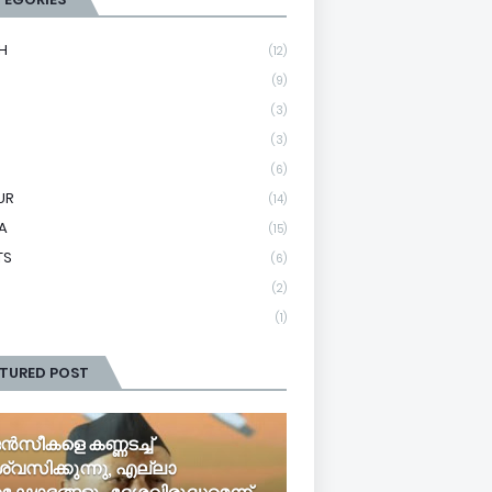
H
(12)
(9)
(3)
(3)
(6)
UR
(14)
A
(15)
TS
(6)
(2)
(1)
ATURED POST
ൻസീകളെ കണ്ണടച്ച്
ശ്വസിക്കുന്നു, എല്ലാ