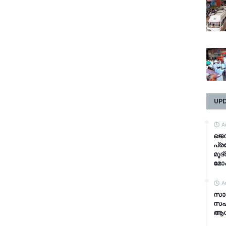
UP
A
ജെൻ
പ്ര
മുദ
മോ
A
സാമ
സഹ
ആധാ