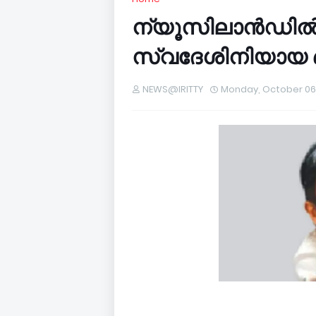
ന്യൂസിലാൻഡില്‍
സ്വദേശിനിയായ ബ
NEWS@IRITTY
Monday, October 06