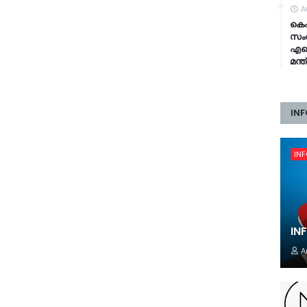
A
കെഎ
സംവ
എഐ 
മന്
INF
IN
IN
A