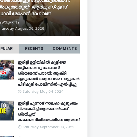
രക്ഷോഭങ്ങളും ദേശവിരുദ്ധമെന്ന്
ദ്രകുത്തരുത്- ആർഎസ്എസ്
ധാവി മോഹൻ ഭാ​ഗവത്
EWS@IRITTY
hursday, August 06, 2026
PULAR
RECENTS
COMMENTS
ഇരിട്ടി ഉളിയിലിൽ കുട്ടിയെ
തട്ടിക്കൊണ്ടു പോകാൻ
ശ്രമമെന്ന് പരാതി; ആക്രി
എടുക്കാൻ വരുന്നവരെ നാട്ടുകാർ
പിടികൂടി പോലീസിൽ ഏൽപ്പിച്ചു
Saturday, May 04, 2024
ഇരിട്ടി പുന്നാട് നാലംഗ കുടുംബം
വിഷംകഴിച്ച്‌ ആത്മഹത്യക്ക്
ശ്രമിച്ചത്
കടക്കെണിയിലായതിനെ തുടർന്ന്
Saturday, September 03, 2022