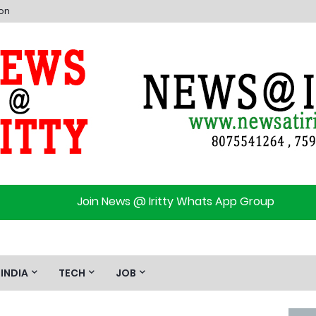
ion
Join News @ Iritty Whats App Group
INDIA
TECH
JOB