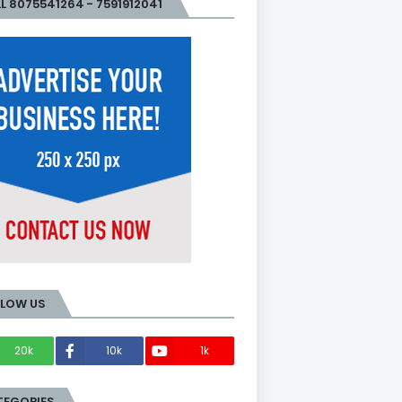
L 8075541264 - 7591912041
LLOW US
20k
10k
1k
Members
TEGORIES