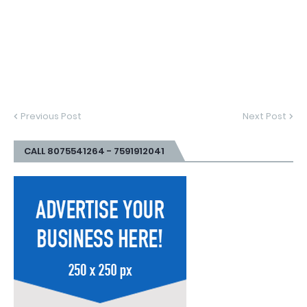
Previous Post
Next Post
CALL 8075541264 - 7591912041