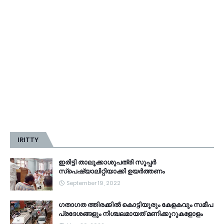
IRITTY
ഇരിട്ടി താലൂക്കാശുപത്രി സൂപ്പർ
സ്‌പെഷ്യാലിറ്റിയാക്കി ഉയർത്തണം
September 19, 2022
ഗതാഗത ത്തിരക്കിൽ കൊട്ടിയൂരും കേളകവും സമീപ
പ്രദേശങ്ങളും നിശ്ചലമായത് മണിക്കൂറുകളോളം