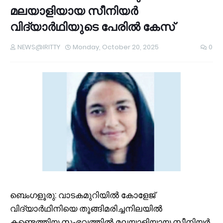
മലയാളിയായ സീനിയർ
വിദ്യാർഥിയുടെ പേരിൽ കേസ്
NEWS@IRITTY
Monday, October 20, 2025
0
ബെംഗളൂരു: വാടകമുറിയിൽ കോളേജ്
വിദ്യാർഥിനിയെ തൂങ്ങിമരിച്ചനിലയിൽ
കണ്ടെത്തിയ സംഭവത്തിൽ മലയാളിയായ സീനിയർ