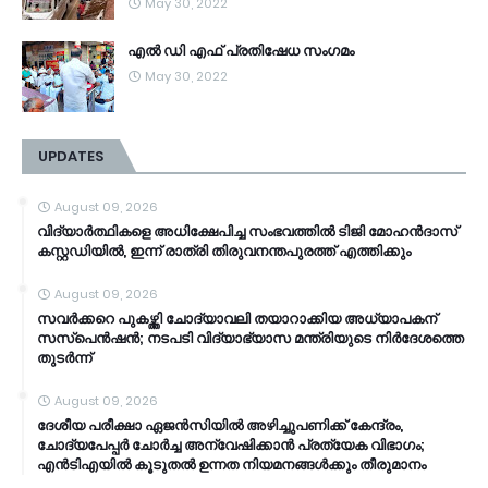
May 30, 2022
എൽ ഡി എഫ് പ്രതിഷേധ സംഗമം
May 30, 2022
UPDATES
August 09, 2026
വിദ്യാർത്ഥികളെ അധിക്ഷേപിച്ച സംഭവത്തിൽ ടിജി മോഹൻദാസ്
കസ്റ്റഡിയിൽ, ഇന്ന് രാത്രി തിരുവനന്തപുരത്ത് എത്തിക്കും
August 09, 2026
സവർക്കറെ പുകഴ്ത്തി ചോദ്യാവലി തയാറാക്കിയ അധ്യാപകന്
സസ്പെൻഷൻ; നടപടി വിദ്യാഭ്യാസ മന്ത്രിയുടെ നിർദേശത്തെ
തുടർന്ന്
August 09, 2026
ദേശീയ പരീക്ഷാ ഏജൻസിയിൽ അഴിച്ചുപണിക്ക് കേന്ദ്രം,
ചോദ്യപേപ്പർ ചോർച്ച അന്വേഷിക്കാൻ പ്രത്യേക വിഭാഗം;
എൻടിഎയിൽ കൂടുതൽ ഉന്നത നിയമനങ്ങൾക്കും തീരുമാനം