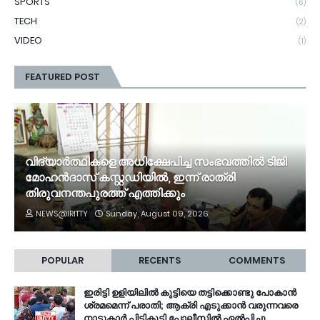
SPORTS
(6)
TECH
(2)
VIDEO
(1)
FEATURED POST
വിദ്യാർത്ഥികളെ അധിക്ഷേപിച്ച സംഭവത്തിൽ ടിജി
മോഹൻദാസ് കസ്റ്റഡിയിൽ, ഇന്ന് രാത്രി
തിരുവനന്തപുരത്ത് എത്തിക്കും
NEWS@IRITTY
Sunday, August 09, 2026
POPULAR
RECENTS
COMMENTS
ഇരിട്ടി ഉളിയിലിൽ കുട്ടിയെ തട്ടിക്കൊണ്ടു പോകാൻ
ശ്രമമെന്ന് പരാതി; ആക്രി എടുക്കാൻ വരുന്നവരെ
നാട്ടുകാർ പിടികൂടി പോലീസിൽ ഏൽപ്പിച്ചു