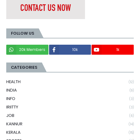
FOLLOW US
20k Members
10k
1k
CATEGORIES
HEALTH
(12)
INDIA
(9)
INFO
(3)
IRIITTY
(3)
JOB
(6)
KANNUR
(14)
KERALA
(15)