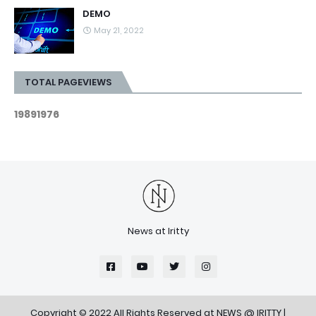
DEMO
May 21, 2022
TOTAL PAGEVIEWS
1
9
8
9
1
9
7
6
News at Iritty
Copyright © 2022 All Rights Reserved at
NEWS @ IRITTY
|