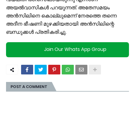
അയൽവാസികൾ പറയുന്നത്. അതേസമയം
അൻസിലിനെ കൊല്ലുമെന്ന് നേരത്തെ തന്നെ
അദീ
ന ഭീഷണി മുഴക്കിയതായി അന്‍സിലിന്റെ
ബന്ധുക്കൾ പ്രതികരിച്ചു.
Join Our Whats App Group
POST A COMMENT