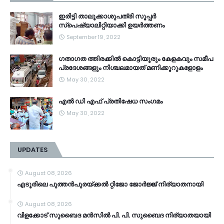
ഇരിട്ടി താലൂക്കാശുപത്രി സൂപ്പർ
സ്‌പെഷ്യാലിറ്റിയാക്കി ഉയർത്തണം
September 19, 2022
ഗതാഗത ത്തിരക്കിൽ കൊട്ടിയൂരും കേളകവും സമീപ
പ്രദേശങ്ങളും നിശ്ചലമായത് മണിക്കൂറുകളോളം
May 30, 2022
എൽ ഡി എഫ് പ്രതിഷേധ സംഗമം
May 30, 2022
UPDATES
August 08, 2026
എടൂരിലെ പുത്തൻപുരയ്ക്കൽ റ്റിജോ ജോർജ്ജ് നിര്യാതനായി
August 08, 2026
വിളക്കോട് സുബൈദ മൻസിൽ പി. പി. സുബൈദ നിര്യാതയായി