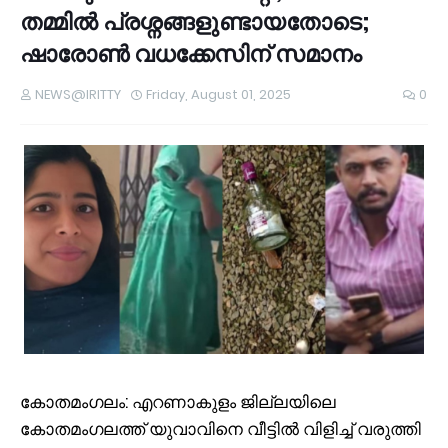
തമ്മിൽ പ്രശ്നങ്ങളുണ്ടായതോടെ;
ഷാരോൺ വധക്കേസിന് സമാനം
NEWS@IRITTY
Friday, August 01, 2025
0
കോതമംഗലം: എറണാകുളം ജില്ലയിലെ
കോതമംഗലത്ത് യുവാവിനെ വീട്ടിൽ വിളിച്ച് വരുത്തി