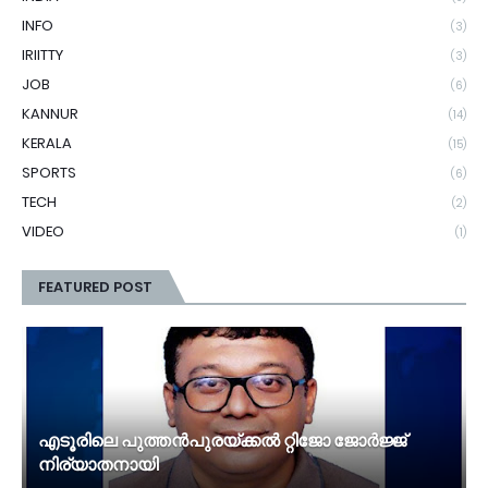
INFO
(3)
IRIITTY
(3)
JOB
(6)
KANNUR
(14)
KERALA
(15)
SPORTS
(6)
TECH
(2)
VIDEO
(1)
FEATURED POST
എടൂരിലെ പുത്തൻപുരയ്ക്കൽ റ്റിജോ ജോർജ്ജ്
നിര്യാതനായി