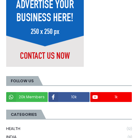
FOLLOW US
20k Members
10k
1k
CATEGORIES
HEALTH
(12)
INDIA
(9)