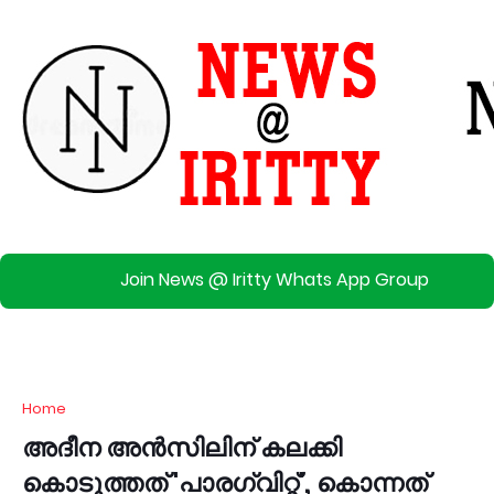
Join News @ Iritty Whats App Group
Home
അദീന അൻസിലിന് കലക്കി
കൊടുത്തത് 'പാരഗ്വിറ്റ്', കൊന്നത്