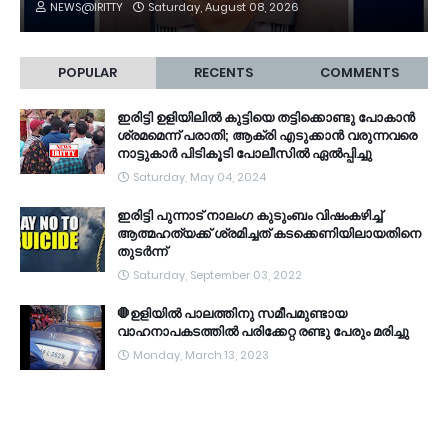
NEWS@IRITTY
Saturday, August 08, 2026
POPULAR
RECENTS
COMMENTS
ഇരിട്ടി ഉളിയിലിൽ കുട്ടിയെ തട്ടിക്കൊണ്ടു പോകാൻ
ശ്രമമെന്ന് പരാതി; ആക്രി എടുക്കാൻ വരുന്നവരെ
നാട്ടുകാർ പിടികൂടി പോലീസിൽ ഏൽപ്പിച്ചു
Saturday, May 04, 2024
ഇരിട്ടി പുന്നാട് നാലംഗ കുടുംബം വിഷംകഴിച്ച്‌
ആത്മഹത്യക്ക് ശ്രമിച്ചത് കടക്കെണിയിലായതിനെ
തുടർന്ന്
Saturday, September 03, 2022
🛑ഉളിയിൽ പാലത്തിനു സമീപമുണ്ടായ
വാഹനാപകടത്തിൽ പരിക്കേറ്റ രണ്ടു പേരും മരിച്ചു
Monday, March 13, 2023