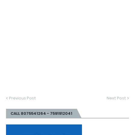
Previous Post
Next Post
CALL 8075541264 - 7591912041