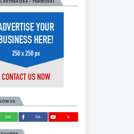
L 8075541264 - 7591912041
LLOW US
20k
10k
1k
Members
TEGORIES