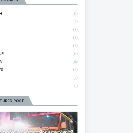
H
(12)
(9)
(3)
(3)
(6)
UR
(14)
A
(15)
TS
(6)
(2)
(1)
ATURED POST
ലൈറ്റ് വാഹനത്തിലുണ്ടോ? ഇനി