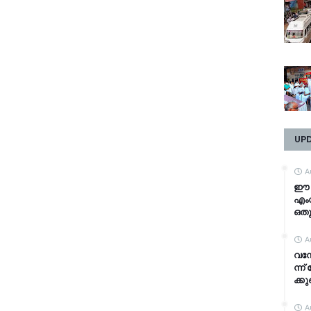
UP
A
ഈ ല
എംവ
ഒതു
A
വ​ന്
ന്ന്
ക്കു​
A