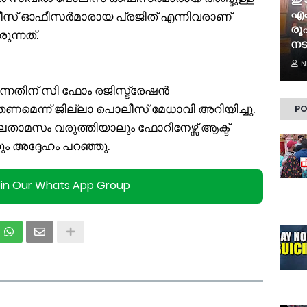
എം
ലീസ് ഓഫീസര്‍മാരായ പ്രജിത് എന്നിവരാണ്
രൂ
ന്നത്.
നട
N
ന്നതിന് സി ഫോം രജിസ്ട്രേഷന്‍
മെന്ന് ജില്ലാ പൊലീസ് മേധാവി അറിയിച്ചു.
PO
ലതാമസം വരുത്തിയാലും ഫോറിനേഴ്സ് ആക്ട്
ും അദ്ദേഹം പറഞ്ഞു.
oin Our Whats App Group