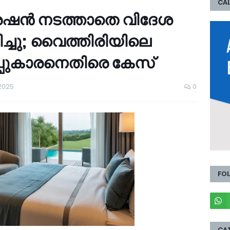
CAL
േഷന്‍ നടത്താതെ വിദേശ
ച്ചു; വൈത്തിരിയിലെ
തിപ്പുകാരനെതിരെ കേസ്
2025
0
FO
CA