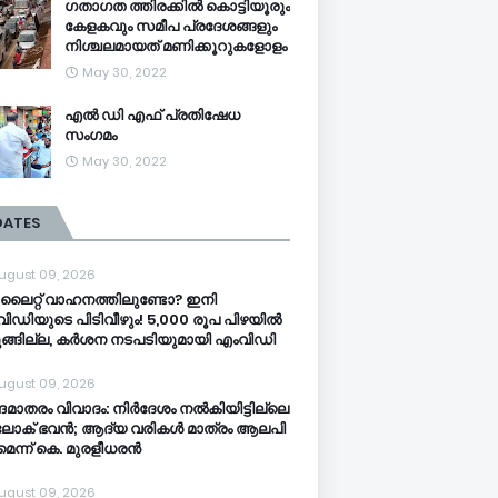
ഗതാഗത ത്തിരക്കിൽ കൊട്ടിയൂരും
കേളകവും സമീപ പ്രദേശങ്ങളും
നിശ്ചലമായത് മണിക്കൂറുകളോളം
May 30, 2022
എൽ ഡി എഫ് പ്രതിഷേധ
സംഗമം
May 30, 2022
DATES
ugust 09, 2026
ൈറ്റ് വാഹനത്തിലുണ്ടോ? ഇനി
ിഡിയുടെ പിടിവീഴും! 5,000 രൂപ പിഴയിൽ
ങ്ങില്ല, കർശന നടപടിയുമായി എംവിഡി
ugust 09, 2026
ദേ​മാ​ത​രം വി​വാ​ദം: നി​ർ​ദേ​ശം ന​ൽ​കി​യി​ട്ടി​ല്ലെ​
 ലോ​ക് ഭ​വ​ൻ; ആ​ദ്യ വ​രി​ക​ൾ മാ​ത്രം ആ​ല​പി​
മെ​ന്ന് കെ. ​മു​ര​ളീ​ധ​ര​ൻ
ugust 09, 2026