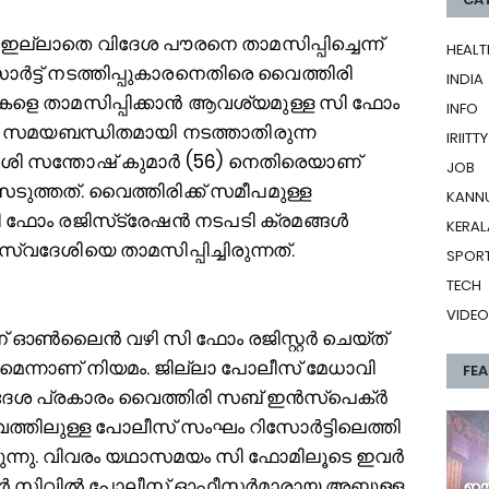
 ഇല്ലാതെ വിദേശ പൗരനെ താമസിപ്പിച്ചെന്ന്
HEALT
ോര്‍ട്ട് നടത്തിപ്പുകാരനെതിരെ വൈത്തിരി
INDIA
ളെ താമസിപ്പിക്കാന്‍ ആവശ്യമുള്ള സി ഫോം
INFO
 സമയബന്ധിതമായി നടത്താതിരുന്ന
IRIITTY
വദേശി സന്തോഷ് കുമാര്‍ (56) നെതിരെയാണ്
JOB
െടുത്തത്. വൈത്തിരിക്ക് സമീപമുള്ള
KANN
ഫോം രജിസ്‌ട്രേഷന്‍ നടപടി ക്രമങ്ങള്‍
KERAL
ദേശിയെ താമസിപ്പിച്ചിരുന്നത്.
SPOR
TECH
VIDEO
് ഓണ്‍ലൈന്‍ വഴി സി ഫോം രജിസ്റ്റര്‍ ചെയ്ത്
െന്നാണ് നിയമം. ജില്ലാ പോലീസ് മേധാവി
FE
ശ പ്രകാരം വൈത്തിരി സബ് ഇന്‍സ്പെക്ര്‍
്തിലുള്ള പോലീസ് സംഘം റിസോര്‍ട്ടിലെത്തി
ന്നു. വിവരം യഥാസമയം സി ഫോമിലൂടെ ഇവര്‍
ിയര്‍ സിവില്‍ പോലീസ് ഓഫീസര്‍മാരായ അബ്ദുള്ള
ഈ 