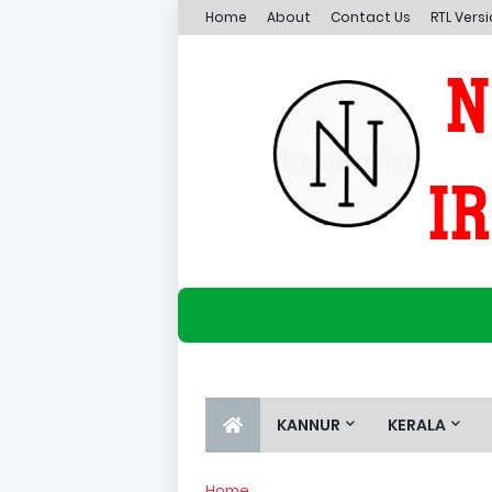
Home
About
Contact Us
RTL Vers
KANNUR
KERALA
Home