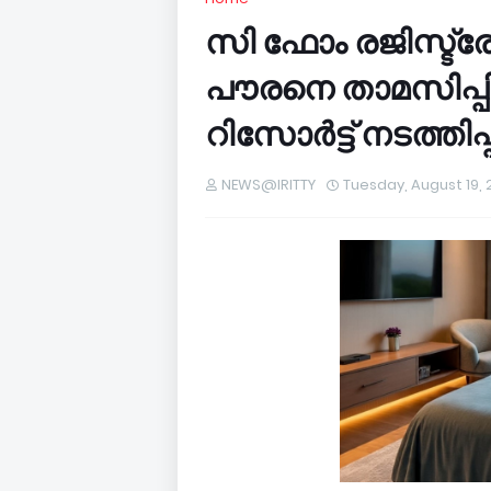
സി ഫോം രജിസ്ട്ര
പൗരനെ താമസിപ്പി
റിസോര്‍ട്ട് നടത്
NEWS@IRITTY
Tuesday, August 19, 