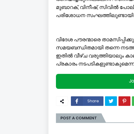
മുബാറക്, വിനീഷ്, സിവില്‍ പോ
പരിശോധന സംഘത്തിലുണ്ടായിരു
വിദേശ പൗരന്മാരെ താമസിപ്പിക്കു
സമയബന്ധിതമായി തന്നെ നടത്തണ
ഇതില്‍ വീഴ്ച വരുത്തിയാലും കാ
പ്രകാരം നടപടികളുണ്ടാകുമെന്ന
J
Share
POST A COMMENT