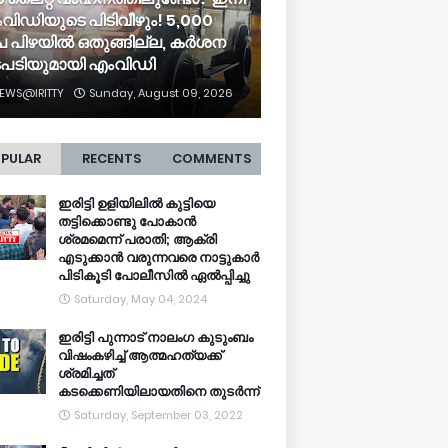
വിഡിയുടെ പിടിവീഴും! 5,000
പ പിഴയിൽ ഒതുങ്ങില്ല, കർശന
പടിയുമായി എംവിഡി
EWS@IRITTY
Sunday, August 09, 2026
PULAR
RECENTS
COMMENTS
ഇരിട്ടി ഉളിയിലിൽ കുട്ടിയെ
തട്ടിക്കൊണ്ടു പോകാൻ
ശ്രമമെന്ന് പരാതി; ആക്രി
എടുക്കാൻ വരുന്നവരെ നാട്ടുകാർ
പിടികൂടി പോലീസിൽ ഏൽപ്പിച്ചു
Saturday, May 04, 2024
ഇരിട്ടി പുന്നാട് നാലംഗ കുടുംബം
വിഷംകഴിച്ച്‌ ആത്മഹത്യക്ക്
ശ്രമിച്ചത്
കടക്കെണിയിലായതിനെ തുടർന്ന്
Saturday, September 03, 2022