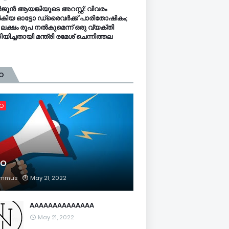
ുൻ ആയങ്കിയുടെ അറസ്റ്റ്: വിവരം
ിയ ഓട്ടോ ഡ്രൈവർക്ക് പാരിതോഷികം;
 ലക്ഷം രൂപ നൽകുമെന്ന് ഒരു വ്യക്തി
യിച്ചതായി മന്ത്രി രമേശ് ചെന്നിത്തല
O
FO
FO
mmus
May 21, 2022
AAAAAAAAAAAAAA
May 21, 2022