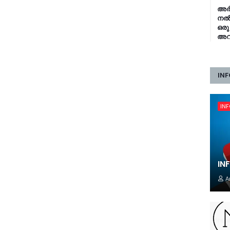
അർജ
നൽക
ഒരു
അറി
INF
IN
IN
A