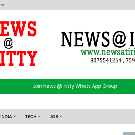
ion
Join News @ Iritty Whats App Group
INDIA
TECH
JOB