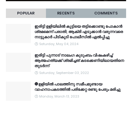
POPULAR
RECENTS
COMMENTS
ഇരിട്ടി ഉളിയിലിൽ കുട്ടിയെ തട്ടിക്കൊണ്ടു പോകാൻ
ശ്രമമെന്ന് പരാതി; ആക്രി എടുക്കാൻ വരുന്നവരെ
നാട്ടുകാർ പിടികൂടി പോലീസിൽ ഏൽപ്പിച്ചു
Saturday, May 04, 2024
ഇരിട്ടി പുന്നാട് നാലംഗ കുടുംബം വിഷംകഴിച്ച്‌
ആത്മഹത്യക്ക് ശ്രമിച്ചത് കടക്കെണിയിലായതിനെ
തുടർന്ന്
Saturday, September 03, 2022
🛑ഉളിയിൽ പാലത്തിനു സമീപമുണ്ടായ
വാഹനാപകടത്തിൽ പരിക്കേറ്റ രണ്ടു പേരും മരിച്ചു
Monday, March 13, 2023