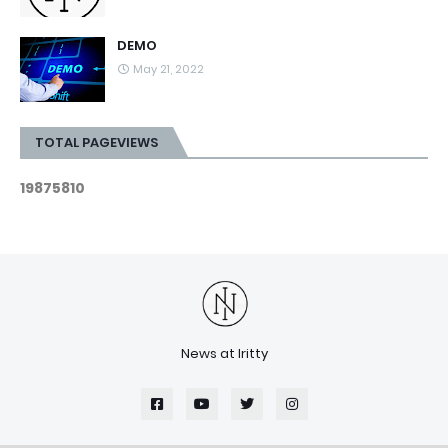
DEMO
May 21, 2022
TOTAL PAGEVIEWS
1
9
8
7
5
8
1
0
News at Iritty