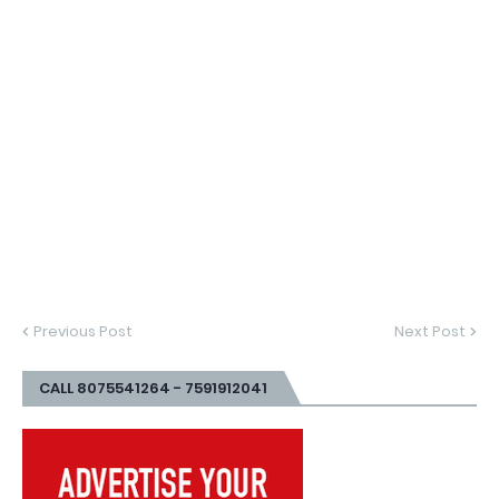
Previous Post
Next Post
CALL 8075541264 - 7591912041