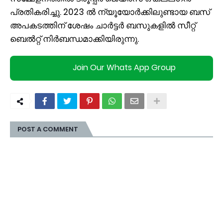
പ്രതികരിച്ചു. 2023 ൽ ന്യൂയോർക്കിലുണ്ടായ ബസ്
അപകടത്തിന് ശേഷം ചാർട്ടർ ബസുകളിൽ സീറ്റ്
ബെൽറ്റ് നിർബന്ധമാക്കിയിരുന്നു.
Join Our Whats App Group
POST A COMMENT