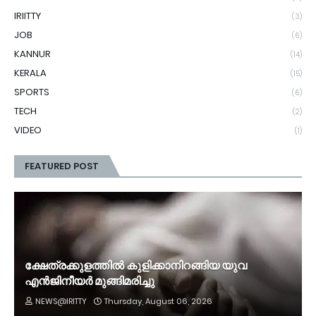
IRIITTY
(3)
JOB
(6)
KANNUR
(14)
KERALA
(15)
SPORTS
(6)
TECH
(2)
VIDEO
(1)
FEATURED POST
ക്ഷേത്രക്കുളത്തില്‍ കുളിക്കാനിറങ്ങിയ യുവ
എൻജിനീയര്‍ മുങ്ങിമരിച്ചു
NEWS@IRITTY
Thursday, August 06, 2026