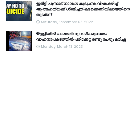
ഇരിട്ടി പുന്നാട് നാലംഗ കുടുംബം വിഷംകഴിച്ച്‌
ആത്മഹത്യക്ക് ശ്രമിച്ചത് കടക്കെണിയിലായതിനെ
തുടർന്ന്
Saturday, September 03, 2022
🛑ഉളിയിൽ പാലത്തിനു സമീപമുണ്ടായ
വാഹനാപകടത്തിൽ പരിക്കേറ്റ രണ്ടു പേരും മരിച്ചു
Monday, March 13, 2023