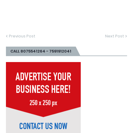
Previous Post
Next Post
CALL 8075541264 - 7591912041