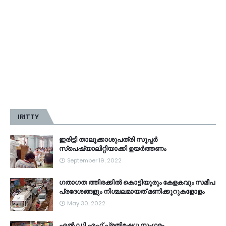
IRITTY
ഇരിട്ടി താലൂക്കാശുപത്രി സൂപ്പർ
സ്‌പെഷ്യാലിറ്റിയാക്കി ഉയർത്തണം
September 19, 2022
ഗതാഗത ത്തിരക്കിൽ കൊട്ടിയൂരും കേളകവും സമീപ
പ്രദേശങ്ങളും നിശ്ചലമായത് മണിക്കൂറുകളോളം
May 30, 2022
എൽ ഡി എഫ് പ്രതിഷേധ സംഗമം