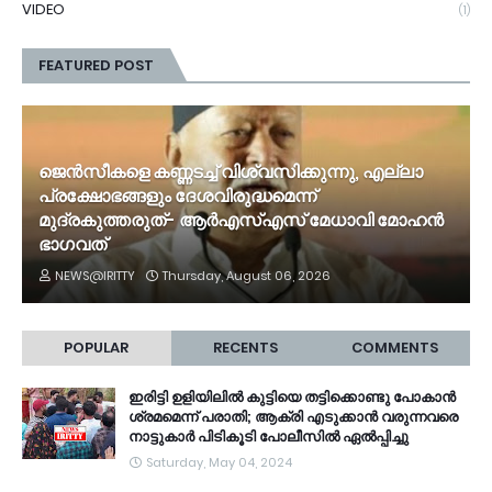
VIDEO
(1)
FEATURED POST
ജെൻസീകളെ കണ്ണടച്ച് വിശ്വസിക്കുന്നു, എല്ലാ
പ്രക്ഷോഭങ്ങളും ദേശവിരുദ്ധമെന്ന്
മുദ്രകുത്തരുത്- ആർഎസ്എസ് മേധാവി മോഹൻ
ഭാ​ഗവത്
NEWS@IRITTY
Thursday, August 06, 2026
POPULAR
RECENTS
COMMENTS
ഇരിട്ടി ഉളിയിലിൽ കുട്ടിയെ തട്ടിക്കൊണ്ടു പോകാൻ
ശ്രമമെന്ന് പരാതി; ആക്രി എടുക്കാൻ വരുന്നവരെ
നാട്ടുകാർ പിടികൂടി പോലീസിൽ ഏൽപ്പിച്ചു
Saturday, May 04, 2024