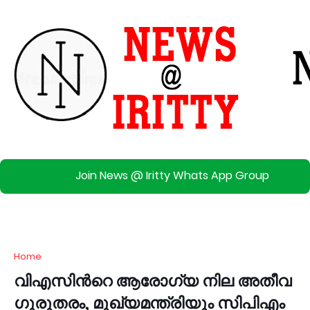
Join News @ Iritty Whats App Group
Home
വിഎസിന്‍റെ ആരോഗ്യ നില അതീവ
ഗുരുതരം, മുഖ്യമന്ത്രിയും സിപിഎം