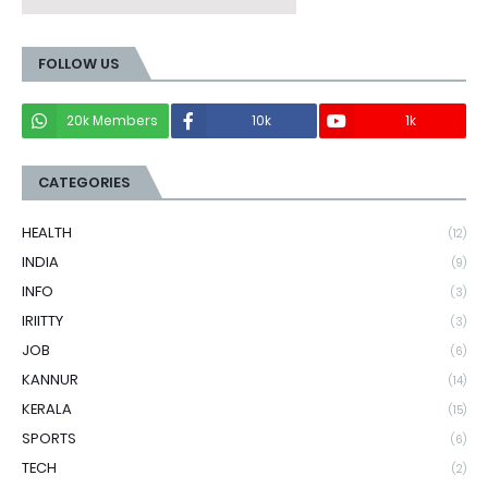
FOLLOW US
20k Members
10k
1k
CATEGORIES
HEALTH
(12)
INDIA
(9)
INFO
(3)
IRIITTY
(3)
JOB
(6)
KANNUR
(14)
KERALA
(15)
SPORTS
(6)
TECH
(2)