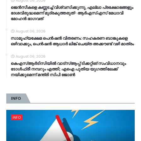
August 06, 2026
ജെൻസീകളെ കണ്ണടച്ച് വിശ്വസിക്കുന്നു, എല്ലാ പ്രക്ഷോഭങ്ങളും
ദേശവിരുദ്ധമെന്ന് മുദ്രകുത്തരുത്- ആർഎസ്എസ് മേധാവി
മോഹൻ ഭാ​ഗവത്
August 06, 2026
സാമൂ​ഹ്യക്ഷേമ പെൻഷൻ വിതരണം: സഹകരണ ബാങ്കുകളെ
ഒഴിവാക്കും, പെൻഷൻ ആധാർ‌ ലിങ്ക് ചെയ്ത അക്കൗണ്ട് വഴി മാത്രം
August 06, 2026
കെഎസ്ആര്‍ടിസിയിൽ വാട്‌സ്ആപ്പ് ടിക്കറ്റിങ് സംവിധാനവും
ടോൾഫ്രീ നമ്പറും എത്തി; എഐ പുതിയ യുഗത്തിലേക്ക്
നയിക്കുമെന്ന് മന്ത്രി സിപി ജോൺ
INFO
INFO