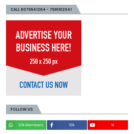
CALL 8075541264 - 7591912041
FOLLOW US
20k Members
10k
1k