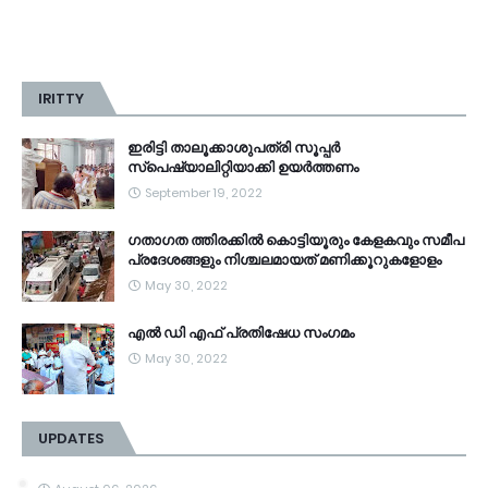
IRITTY
ഇരിട്ടി താലൂക്കാശുപത്രി സൂപ്പർ
സ്‌പെഷ്യാലിറ്റിയാക്കി ഉയർത്തണം
September 19, 2022
ഗതാഗത ത്തിരക്കിൽ കൊട്ടിയൂരും കേളകവും സമീപ
പ്രദേശങ്ങളും നിശ്ചലമായത് മണിക്കൂറുകളോളം
May 30, 2022
എൽ ഡി എഫ് പ്രതിഷേധ സംഗമം
May 30, 2022
UPDATES