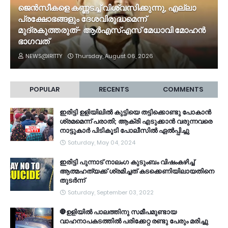
ജെൻസീകളെ കണ്ണടച്ച് വിശ്വസിക്കുന്നു, എല്ലാ
പ്രക്ഷോഭങ്ങളും ദേശവിരുദ്ധമെന്ന്
മുദ്രകുത്തരുത്- ആർഎസ്എസ് മേധാവി മോഹൻ
ഭാ​ഗവത്
NEWS@IRITTY
Thursday, August 06, 2026
POPULAR
RECENTS
COMMENTS
ഇരിട്ടി ഉളിയിലിൽ കുട്ടിയെ തട്ടിക്കൊണ്ടു പോകാൻ
ശ്രമമെന്ന് പരാതി; ആക്രി എടുക്കാൻ വരുന്നവരെ
നാട്ടുകാർ പിടികൂടി പോലീസിൽ ഏൽപ്പിച്ചു
Saturday, May 04, 2024
ഇരിട്ടി പുന്നാട് നാലംഗ കുടുംബം വിഷംകഴിച്ച്‌
ആത്മഹത്യക്ക് ശ്രമിച്ചത് കടക്കെണിയിലായതിനെ
തുടർന്ന്
Saturday, September 03, 2022
🛑ഉളിയിൽ പാലത്തിനു സമീപമുണ്ടായ
വാഹനാപകടത്തിൽ പരിക്കേറ്റ രണ്ടു പേരും മരിച്ചു