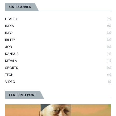
CATEGORIES
HEALTH
(12)
INDIA
(9)
INFO
(3)
IRIITTY
(3)
JOB
(6)
KANNUR
(14)
KERALA
(15)
SPORTS
(6)
TECH
(2)
VIDEO
(1)
FEATURED POST