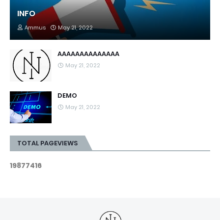
INFO
Ammus
May 21, 2022
AAAAAAAAAAAAAA
May 21, 2022
DEMO
May 21, 2022
TOTAL PAGEVIEWS
1
9
8
7
7
4
1
6