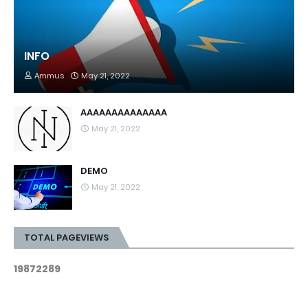
INFO
Ammus
May 21, 2022
AAAAAAAAAAAAAA
May 21, 2022
DEMO
May 21, 2022
TOTAL PAGEVIEWS
1
9
8
7
2
2
8
9