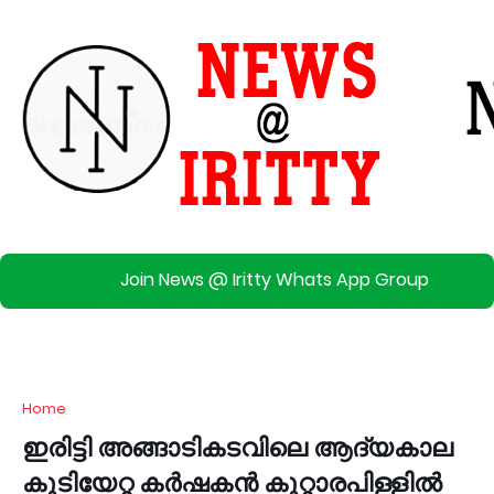
Join News @ Iritty Whats App Group
Home
ഇരിട്ടി അങ്ങാടികടവിലെ ആദ്യകാല
കുടിയേറ്റ കർഷകൻ കൂറ്റാരപിള്ളിൽ