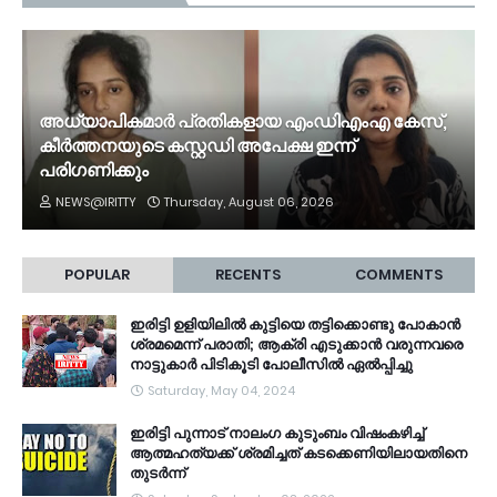
അധ്യാപികമാർ പ്രതികളായ എംഡിഎംഎ കേസ്,
കീർത്തനയുടെ കസ്റ്റഡി അപേക്ഷ ഇന്ന്
പരിഗണിക്കും
NEWS@IRITTY
Thursday, August 06, 2026
POPULAR
RECENTS
COMMENTS
ഇരിട്ടി ഉളിയിലിൽ കുട്ടിയെ തട്ടിക്കൊണ്ടു പോകാൻ
ശ്രമമെന്ന് പരാതി; ആക്രി എടുക്കാൻ വരുന്നവരെ
നാട്ടുകാർ പിടികൂടി പോലീസിൽ ഏൽപ്പിച്ചു
Saturday, May 04, 2024
ഇരിട്ടി പുന്നാട് നാലംഗ കുടുംബം വിഷംകഴിച്ച്‌
ആത്മഹത്യക്ക് ശ്രമിച്ചത് കടക്കെണിയിലായതിനെ
തുടർന്ന്