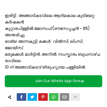
ഇരിട്ടി : അങ്ങാടികടവിലെ ആദ്യകാല കുടിയേറ്റ
കർഷകൻ
കൂറ്റാരപിള്ളിൽ ജോസഫ് (ഔസേപ്പച്ചൻ - 85)
അന്തരിച്ചു.
ഭാര്യ: അന്നകുട്ടി. മക്കൾ : വിൽസി, ലിംസി,
ജോയിസ്.
മരുമക്കൾ: മാർട്ടിൻ, അനിൽ. സംസ്കാരം ബുധനാഴ്ച
രാവിലെ
10 ന് അങ്ങാടികടവ് തിരുഹൃദയ പള്ളിയിൽ.
Join Our Whats App Group