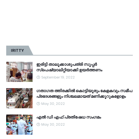
IRITTY
ഇരിട്ടി താലൂക്കാശുപത്രി സൂപ്പർ
സ്‌പെഷ്യാലിറ്റിയാക്കി ഉയർത്തണം
September 19, 2022
ഗതാഗത ത്തിരക്കിൽ കൊട്ടിയൂരും കേളകവും സമീപ
പ്രദേശങ്ങളും നിശ്ചലമായത് മണിക്കൂറുകളോളം
May 30, 2022
എൽ ഡി എഫ് പ്രതിഷേധ സംഗമം
May 30, 2022