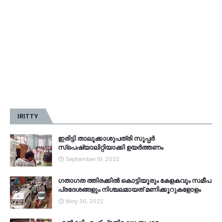
IRITTY
ഇരിട്ടി താലൂക്കാശുപത്രി സൂപ്പർ
സ്‌പെഷ്യാലിറ്റിയാക്കി ഉയർത്തണം
September 19, 2022
ഗതാഗത ത്തിരക്കിൽ കൊട്ടിയൂരും കേളകവും സമീപ
പ്രദേശങ്ങളും നിശ്ചലമായത് മണിക്കൂറുകളോളം
May 30, 2022