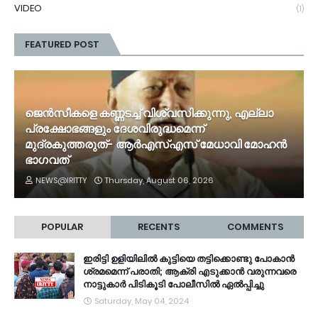
VIDEO
(1)
FEATURED POST
ജെൻസീകളെ കണ്ണടച്ച് വിശ്വസിക്കുന്നു, എല്ലാ
പ്രക്ഷോഭങ്ങളും ദേശവിരുദ്ധമെന്ന്
മുദ്രകുത്തരുത്- ആർഎസ്എസ് മേധാവി മോഹൻ
ഭാ​ഗവത്
NEWS@IRITTY
Thursday, August 06, 2026
POPULAR
RECENTS
COMMENTS
ഇരിട്ടി ഉളിയിലിൽ കുട്ടിയെ തട്ടിക്കൊണ്ടു പോകാൻ
ശ്രമമെന്ന് പരാതി; ആക്രി എടുക്കാൻ വരുന്നവരെ
നാട്ടുകാർ പിടികൂടി പോലീസിൽ ഏൽപ്പിച്ചു
Saturday, May 04, 2024