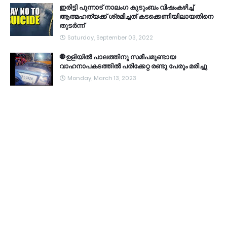
ഇരിട്ടി പുന്നാട് നാലംഗ കുടുംബം വിഷംകഴിച്ച്‌
ആത്മഹത്യക്ക് ശ്രമിച്ചത് കടക്കെണിയിലായതിനെ
തുടർന്ന്
Saturday, September 03, 2022
🛑ഉളിയിൽ പാലത്തിനു സമീപമുണ്ടായ
വാഹനാപകടത്തിൽ പരിക്കേറ്റ രണ്ടു പേരും മരിച്ചു
Monday, March 13, 2023