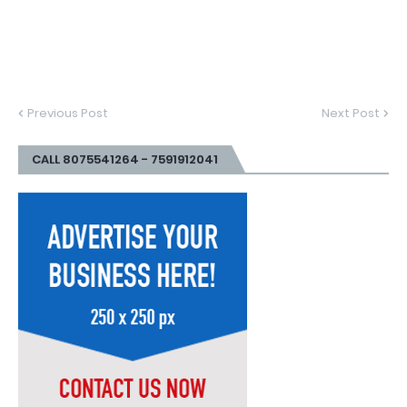
Previous Post
Next Post
CALL 8075541264 - 7591912041