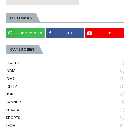
FOLLOW US
20k Members
10k
1k
CATEGORIES
HEALTH
(12)
INDIA
(9)
INFO
(3)
IRIITTY
(3)
JOB
(6)
KANNUR
(14)
KERALA
(15)
SPORTS
(6)
TECH
(2)