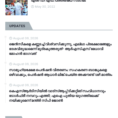
എൽ ഡി എഫ് പ്രതിഷേധ സംഗമം
May 30, 2022
UPDATES
August 06, 2026
ജെൻസീകളെ കണ്ണടച്ച് വിശ്വസിക്കുന്നു, എല്ലാ പ്രക്ഷോഭങ്ങളും
ദേശവിരുദ്ധമെന്ന് മുദ്രകുത്തരുത്- ആർഎസ്എസ് മേധാവി
മോഹൻ ഭാ​ഗവത്
August 06, 2026
സാമൂ​ഹ്യക്ഷേമ പെൻഷൻ വിതരണം: സഹകരണ ബാങ്കുകളെ
ഒഴിവാക്കും, പെൻഷൻ ആധാർ‌ ലിങ്ക് ചെയ്ത അക്കൗണ്ട് വഴി മാത്രം
August 06, 2026
കെഎസ്ആര്‍ടിസിയിൽ വാട്‌സ്ആപ്പ് ടിക്കറ്റിങ് സംവിധാനവും
ടോൾഫ്രീ നമ്പറും എത്തി; എഐ പുതിയ യുഗത്തിലേക്ക്
നയിക്കുമെന്ന് മന്ത്രി സിപി ജോൺ