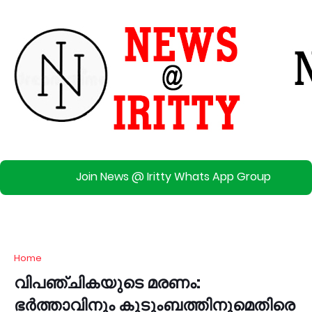
Join News @ Iritty Whats App Group
Home
വിപഞ്ചികയുടെ മരണം:
ഭര്‍ത്താവിനും കുടുംബത്തിനുമെതിരെ