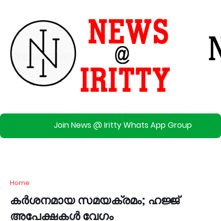
Join News @ Iritty Whats App Group
Home
കർശനമായ സമയക്രമം; ഹജ്ജ്
അപേക്ഷകൾ വേഗം