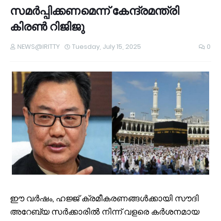
സമർപ്പിക്കണമെന്ന് കേന്ദ്രമന്ത്രി
കിരൺ റിജിജു
NEWS@IRITTY
Tuesday, July 15, 2025
0
ഈ വർഷം, ഹജ്ജ് ക്രമീകരണങ്ങൾക്കായി സൗദി
അറേബ്യ സർക്കാരിൽ നിന്ന് വളരെ കർശനമായ