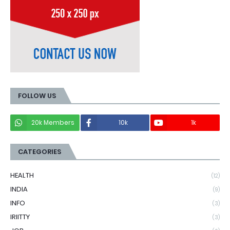
FOLLOW US
20k Members
10k
1k
CATEGORIES
HEALTH
(12)
INDIA
(9)
INFO
(3)
IRIITTY
(3)