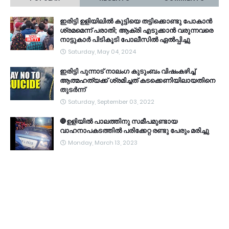
ഇരിട്ടി ഉളിയിലിൽ കുട്ടിയെ തട്ടിക്കൊണ്ടു പോകാൻ
ശ്രമമെന്ന് പരാതി; ആക്രി എടുക്കാൻ വരുന്നവരെ
നാട്ടുകാർ പിടികൂടി പോലീസിൽ ഏൽപ്പിച്ചു
Saturday, May 04, 2024
ഇരിട്ടി പുന്നാട് നാലംഗ കുടുംബം വിഷംകഴിച്ച്‌
ആത്മഹത്യക്ക് ശ്രമിച്ചത് കടക്കെണിയിലായതിനെ
തുടർന്ന്
Saturday, September 03, 2022
🛑ഉളിയിൽ പാലത്തിനു സമീപമുണ്ടായ
വാഹനാപകടത്തിൽ പരിക്കേറ്റ രണ്ടു പേരും മരിച്ചു
Monday, March 13, 2023