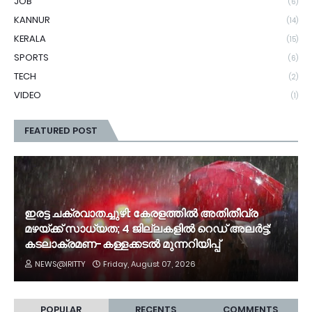
JOB
(6)
KANNUR
(14)
KERALA
(15)
SPORTS
(6)
TECH
(2)
VIDEO
(1)
FEATURED POST
ഇരട്ട ചക്രവാതച്ചുഴി: കേരളത്തിൽ അതിതീവ്ര
മഴയ്ക്ക് സാധ്യത; 4 ജില്ലകളിൽ റെഡ് അലർട്ട്;
കടലാക്രമണ-കള്ളക്കടൽ മുന്നറിയിപ്പ്
NEWS@IRITTY
Friday, August 07, 2026
POPULAR
RECENTS
COMMENTS