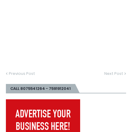
Previous Post
Next Post
CALL 8075541264 - 7591912041