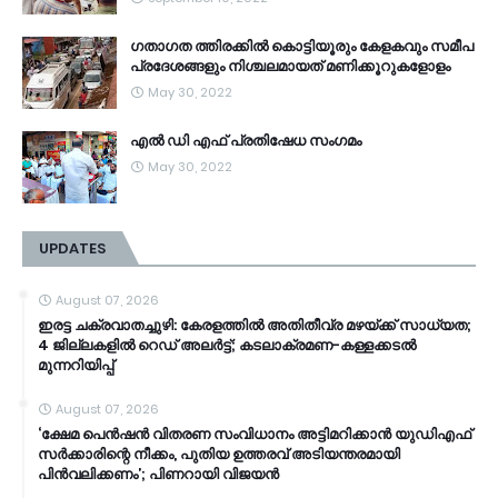
ഗതാഗത ത്തിരക്കിൽ കൊട്ടിയൂരും കേളകവും സമീപ
പ്രദേശങ്ങളും നിശ്ചലമായത് മണിക്കൂറുകളോളം
May 30, 2022
എൽ ഡി എഫ് പ്രതിഷേധ സംഗമം
May 30, 2022
UPDATES
August 07, 2026
ഇരട്ട ചക്രവാതച്ചുഴി: കേരളത്തിൽ അതിതീവ്ര മഴയ്ക്ക് സാധ്യത;
4 ജില്ലകളിൽ റെഡ് അലർട്ട്; കടലാക്രമണ-കള്ളക്കടൽ
മുന്നറിയിപ്പ്
August 07, 2026
‘ക്ഷേമ പെൻഷൻ വിതരണ സംവിധാനം അട്ടിമറിക്കാൻ യുഡിഎഫ്
സർക്കാരിന്റെ നീക്കം, പുതിയ ഉത്തരവ് അടിയന്തരമായി
പിൻവലിക്കണം’; പിണറായി വിജയൻ