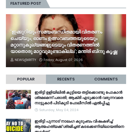
FEATURED POST
‘ഇക്കുറിയും സമയബന്ധിതമായി വിതരണം
ചെയ്യും, ഓണം ഉത്സവബത്തയുടെയും
മറ്റാനുകൂല്യങ്ങളുടെയും വിതരണത്തിൽ
യാതൊരു മാറ്റവുമുണ്ടാകില്ല’; മന്ത്രി ബിന്ദു കൃഷ്ണ
NEWS@IRITTY
Friday, August 07, 2026
POPULAR
RECENTS
COMMENTS
ഇരിട്ടി ഉളിയിലിൽ കുട്ടിയെ തട്ടിക്കൊണ്ടു പോകാൻ
ശ്രമമെന്ന് പരാതി; ആക്രി എടുക്കാൻ വരുന്നവരെ
നാട്ടുകാർ പിടികൂടി പോലീസിൽ ഏൽപ്പിച്ചു
Saturday, May 04, 2024
ഇരിട്ടി പുന്നാട് നാലംഗ കുടുംബം വിഷംകഴിച്ച്‌
ആത്മഹത്യക്ക് ശ്രമിച്ചത് കടക്കെണിയിലായതിനെ
തുടർന്ന്