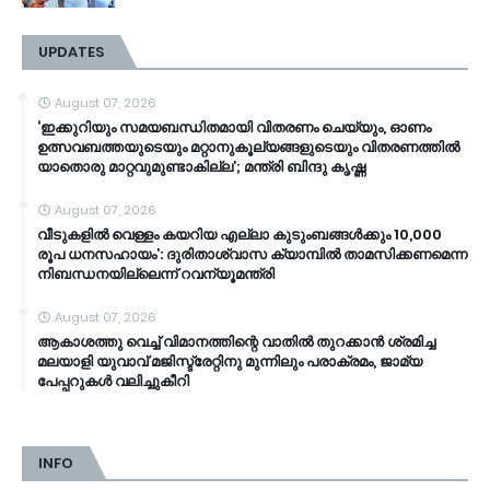
UPDATES
August 07, 2026
‘ഇക്കുറിയും സമയബന്ധിതമായി വിതരണം ചെയ്യും, ഓണം
ഉത്സവബത്തയുടെയും മറ്റാനുകൂല്യങ്ങളുടെയും വിതരണത്തിൽ
യാതൊരു മാറ്റവുമുണ്ടാകില്ല’; മന്ത്രി ബിന്ദു കൃഷ്ണ
August 07, 2026
വീടുകളിൽ വെള്ളം കയറിയ എല്ലാ കുടുംബങ്ങൾക്കും 10,000
രൂപ ധനസഹായം’: ദുരിതാശ്വാസ ക്യാമ്പിൽ താമസിക്കണമെന്ന
നിബന്ധനയില്ലെന്ന് റവന്യൂമന്ത്രി
August 07, 2026
ആകാശത്തു വെച്ച് വിമാനത്തിന്റെ വാതില്‍ തുറക്കാന്‍ ശ്രമിച്ച
മലയാളി യുവാവ് മജിസ്ട്രേറ്റിനു മുന്നിലും പരാക്രമം, ജാമ്യ
പേപ്പറുകൾ വലിച്ചുകീറി
INFO