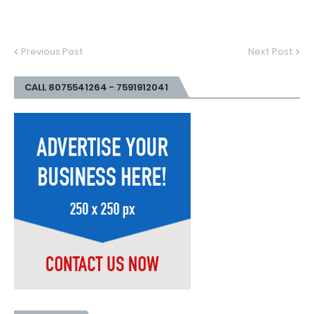
Previous Post
Next Post
CALL 8075541264 - 7591912041