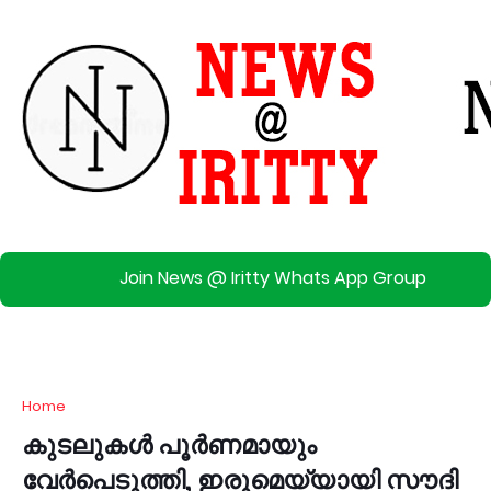
Join News @ Iritty Whats App Group
Home
കുടലുകൾ പൂർണമായും
വേർപെടുത്തി, ഇരുമെയ്യായി സൗദി