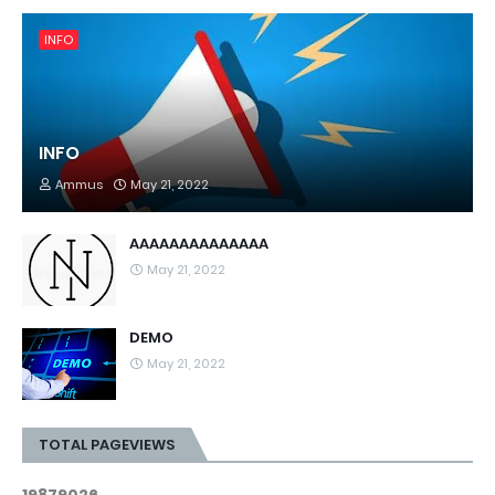
INFO
INFO
Ammus
May 21, 2022
AAAAAAAAAAAAAA
May 21, 2022
DEMO
May 21, 2022
TOTAL PAGEVIEWS
1
9
8
7
9
0
2
6