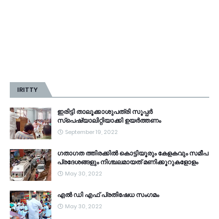
IRITTY
ഇരിട്ടി താലൂക്കാശുപത്രി സൂപ്പർ
സ്‌പെഷ്യാലിറ്റിയാക്കി ഉയർത്തണം
September 19, 2022
ഗതാഗത ത്തിരക്കിൽ കൊട്ടിയൂരും കേളകവും സമീപ
പ്രദേശങ്ങളും നിശ്ചലമായത് മണിക്കൂറുകളോളം
May 30, 2022
എൽ ഡി എഫ് പ്രതിഷേധ സംഗമം
May 30, 2022