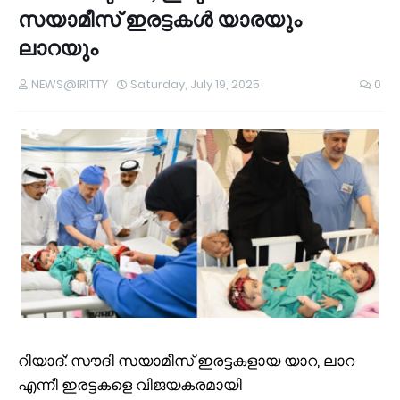
സയാമീസ് ഇരട്ടകൾ യാരയും
ലാറയും
NEWS@IRITTY
Saturday, July 19, 2025
0
റിയാദ്: സൗദി സയാമീസ് ഇരട്ടകളായ യാറ, ലാറ
എന്നീ ഇരട്ടകളെ വിജയകരമായി