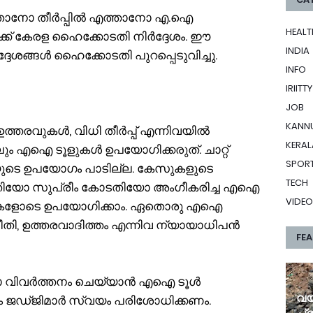
ുതാനോ തീർപ്പിൽ എത്താനോ എ.ഐ
HEALT
ക്ക് കേരള ഹൈക്കോടതി നിര്‍ദ്ദേശം. ഈ
INDIA
ദേശങ്ങൾ ഹൈക്കോടതി പുറപ്പെടുവിച്ചു.
INFO
IRIITTY
JOB
KANN
്തരവുകൾ, വിധി തീർപ്പ് എന്നിവയിൽ
KERAL
ം എഐ ടൂളുകൾ ഉപയോഗിക്കരുത്. ചാറ്റ്
SPOR
ളവയുടെ ഉപയോഗം പാടില്ല. കേസുകളുടെ
TECH
ടതിയോ സുപ്രീം കോടതിയോ അംഗീകരിച്ച എഐ
VIDEO
ധികളോടെ ഉപയോഗിക്കാം. ഏതൊരു എഐ
തി, ഉത്തരവാദിത്തം എന്നിവ ന്യായാധിപൻ
FE
്റോ വിവർത്തനം ചെയ്യാൻ എഐ ടൂൾ
വയത
ം ജഡ്ജിമാർ സ്വയം പരിശോധിക്കണം.