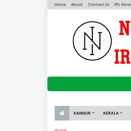
Home
About
Contact Us
RTL Vers
KANNUR
KERALA
Home