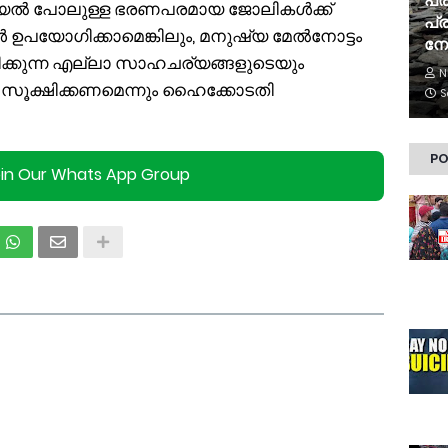
പ്ര
യൽ പോലുള്ള ഭരണപരമായ ജോലികൾക്ക്
പ്ര
ോഗിക്കാമെങ്കിലും, മനുഷ്യ മേൽനോട്ടം
നോ
ുന്ന എല്ലാ സാഹചര്യങ്ങളുടെയും
N
ൂക്ഷിക്കണമെന്നും ഹൈക്കോടതി
S
PO
oin Our Whats App Group