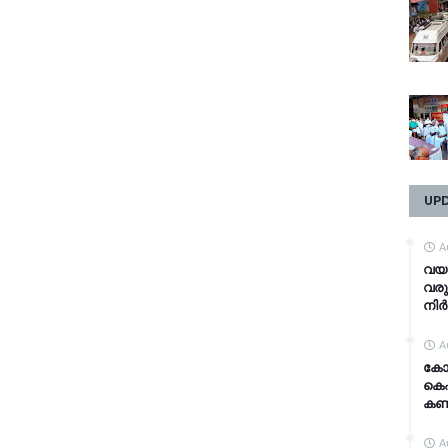
UP
A
വയത്
വരു
നിര്
A
കോഴ
കെഎ
കണ്ട
A