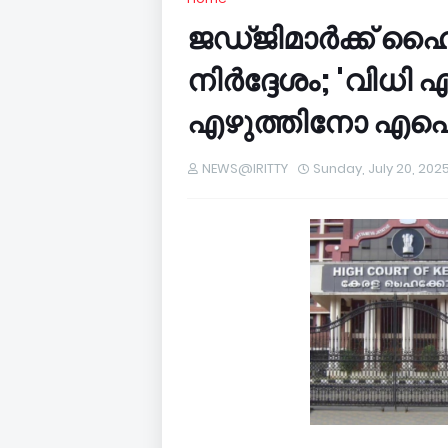
ജഡ്ജിമാര്‍ക്ക് 
നിര്‍ദ്ദേശം; 'വി
എഴുത്തിനോ എഐ 
NEWS@IRITTY
Sunday, July 20, 202