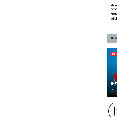
മാധ
മരണ
സാക
തിരി
INF
IN
IN
A