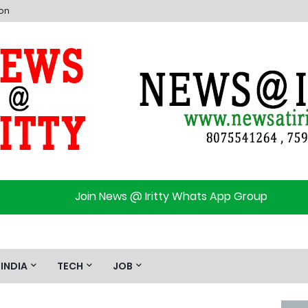
ion
Join News @ Iritty Whats App Group
INDIA
TECH
JOB