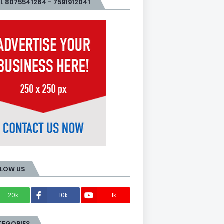
L 8075541264 - 7591912041
LLOW US
20k
10k
1k
Members
TEGORIES