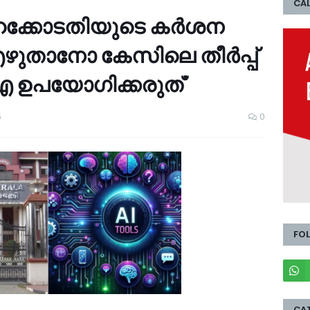
CAL
ഹൈക്കോടതിയുടെ കര്‍ശന
ധി എഴുതാനോ കേസിലെ തീർപ്പ്
ഉപയോഗിക്കരുത്'
5
0
FO
CA