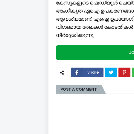
കേസുകളുടെ ഷെഡ്യൂൾ ചെയ്
അംഗീകൃത എഐ ഉപകരണങ്ങൾ ഉപയ
ആവശ്യമാണ്. എഐ ഉപയോഗിക്ക
വിശദമായ രേഖകൾ കോടതികൾ സ
നിര്‍ദ്ദേശിക്കുന്നു.
J
Share
POST A COMMENT