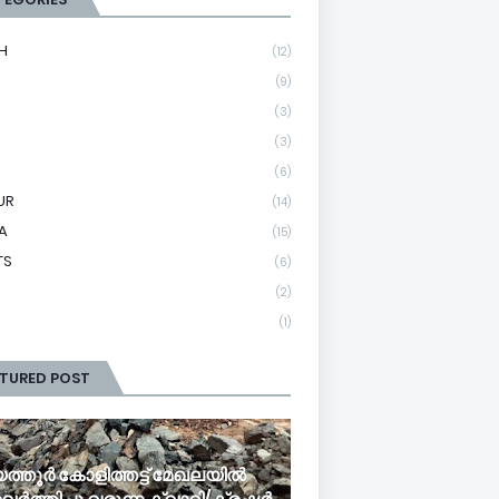
H
(12)
(9)
(3)
(3)
(6)
UR
(14)
A
(15)
TS
(6)
(2)
(1)
ATURED POST
്തൂര്‍ കോളിത്തട്ട് മേഖലയില്‍