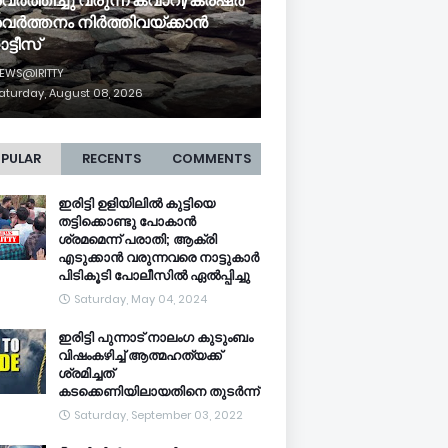
വര്‍ത്തിച്ചു വരുന്ന ക്വാറി/ക്രഷര്‍
വര്‍ത്തനം നിര്‍ത്തിവയ്ക്കാന്‍
ട്ടീസ്
EWS@IRITTY
aturday, August 08, 2026
PULAR
RECENTS
COMMENTS
ഇരിട്ടി ഉളിയിലിൽ കുട്ടിയെ
തട്ടിക്കൊണ്ടു പോകാൻ
ശ്രമമെന്ന് പരാതി; ആക്രി
എടുക്കാൻ വരുന്നവരെ നാട്ടുകാർ
പിടികൂടി പോലീസിൽ ഏൽപ്പിച്ചു
Saturday, May 04, 2024
ഇരിട്ടി പുന്നാട് നാലംഗ കുടുംബം
വിഷംകഴിച്ച്‌ ആത്മഹത്യക്ക്
ശ്രമിച്ചത്
കടക്കെണിയിലായതിനെ തുടർന്ന്
Saturday, September 03, 2022