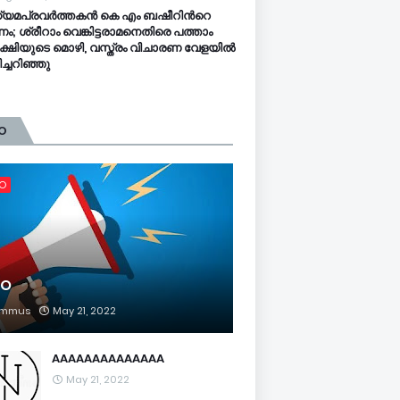
്യമപ്രവർത്തകൻ കെ എം ബഷീറിന്‍റെ
ം; ശ്രീറാം വെങ്കിട്ടരാമനെതിരെ പത്താം
്ഷിയുടെ മൊഴി, വസ്ത്രം വിചാരണ വേളയിൽ
ച്ചറിഞ്ഞു
O
FO
FO
mmus
May 21, 2022
AAAAAAAAAAAAAA
May 21, 2022