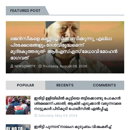
FEATURED POST
ജെൻസീകളെ കണ്ണടച്ച് വിശ്വസിക്കുന്നു, എല്ലാ
പ്രക്ഷോഭങ്ങളും ദേശവിരുദ്ധമെന്ന്
മുദ്രകുത്തരുത്- ആർഎസ്എസ് മേധാവി മോഹൻ
ഭാ​ഗവത്
NEWS@IRITTY
Thursday, August 06, 2026
POPULAR
RECENTS
COMMENTS
ഇരിട്ടി ഉളിയിലിൽ കുട്ടിയെ തട്ടിക്കൊണ്ടു പോകാൻ
ശ്രമമെന്ന് പരാതി; ആക്രി എടുക്കാൻ വരുന്നവരെ
നാട്ടുകാർ പിടികൂടി പോലീസിൽ ഏൽപ്പിച്ചു
Saturday, May 04, 2024
ഇരിട്ടി പുന്നാട് നാലംഗ കുടുംബം വിഷംകഴിച്ച്‌