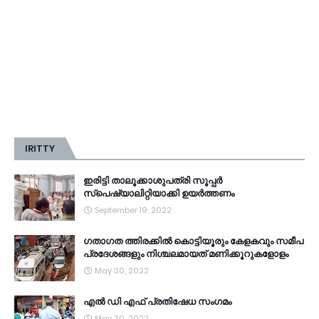
IRITTY
ഇരിട്ടി താലൂക്കാശുപത്രി സൂപ്പർ
സ്‌പെഷ്യാലിറ്റിയാക്കി ഉയർത്തണം
September 19, 2022
ഗതാഗത ത്തിരക്കിൽ കൊട്ടിയൂരും കേളകവും സമീപ
പ്രദേശങ്ങളും നിശ്ചലമായത് മണിക്കൂറുകളോളം
May 30, 2022
എൽ ഡി എഫ് പ്രതിഷേധ സംഗമം
May 30, 2022