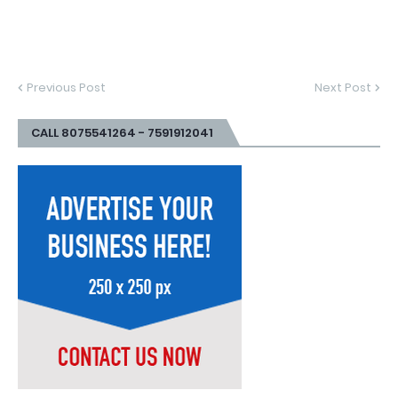
Previous Post
Next Post
CALL 8075541264 - 7591912041