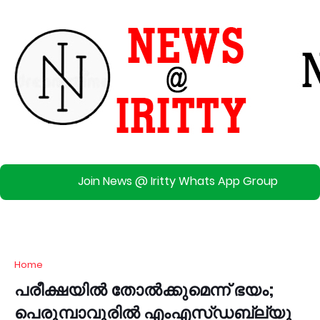
Join News @ Iritty Whats App Group
Home
പരീക്ഷയില്‍ തോൽക്കുമെന്ന് ഭയം;
പെരുമ്പാവൂരില്‍ എംഎസ്ഡബ്ല്യു