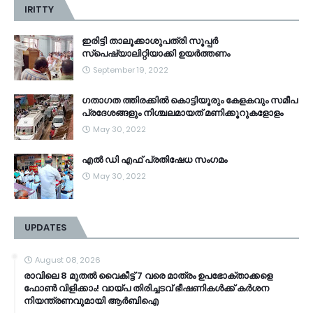
IRITTY
ഇരിട്ടി താലൂക്കാശുപത്രി സൂപ്പർ
സ്‌പെഷ്യാലിറ്റിയാക്കി ഉയർത്തണം
September 19, 2022
ഗതാഗത ത്തിരക്കിൽ കൊട്ടിയൂരും കേളകവും സമീപ
പ്രദേശങ്ങളും നിശ്ചലമായത് മണിക്കൂറുകളോളം
May 30, 2022
എൽ ഡി എഫ് പ്രതിഷേധ സംഗമം
May 30, 2022
UPDATES
August 08, 2026
രാവിലെ 8 മുതൽ വൈകീട്ട് 7 വരെ മാത്രം ഉപഭോക്താക്കളെ
ഫോൺ വിളിക്കാം! വായ്പ തിരിച്ചടവ് ഭീഷണികൾക്ക് കർശന
നിയന്ത്രണവുമായി ആർബിഐ