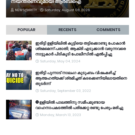
നിയന്ത്രണവുമായി ആർബിഐ
NEWS@IRITTY
Saturday, August 08, 2026
POPULAR
RECENTS
COMMENTS
ഇരിട്ടി ഉളിയിലിൽ കുട്ടിയെ തട്ടിക്കൊണ്ടു പോകാൻ
ശ്രമമെന്ന് പരാതി; ആക്രി എടുക്കാൻ വരുന്നവരെ
നാട്ടുകാർ പിടികൂടി പോലീസിൽ ഏൽപ്പിച്ചു
Saturday, May 04, 2024
ഇരിട്ടി പുന്നാട് നാലംഗ കുടുംബം വിഷംകഴിച്ച്‌
ആത്മഹത്യക്ക് ശ്രമിച്ചത് കടക്കെണിയിലായതിനെ
തുടർന്ന്
Saturday, September 03, 2022
🛑ഉളിയിൽ പാലത്തിനു സമീപമുണ്ടായ
വാഹനാപകടത്തിൽ പരിക്കേറ്റ രണ്ടു പേരും മരിച്ചു
Monday, March 13, 2023