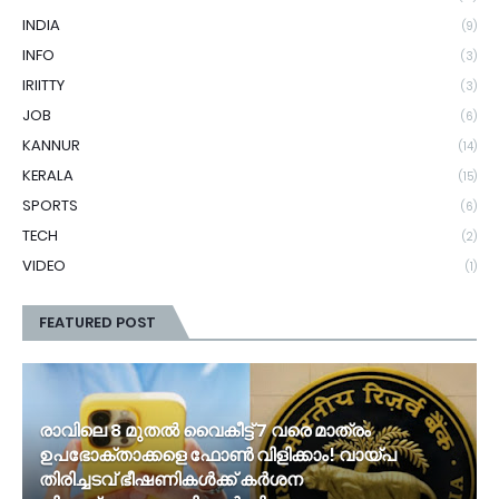
INDIA
(9)
INFO
(3)
IRIITTY
(3)
JOB
(6)
KANNUR
(14)
KERALA
(15)
SPORTS
(6)
TECH
(2)
VIDEO
(1)
FEATURED POST
രാവിലെ 8 മുതൽ വൈകീട്ട് 7 വരെ മാത്രം
ഉപഭോക്താക്കളെ ഫോൺ വിളിക്കാം! വായ്പ
തിരിച്ചടവ് ഭീഷണികൾക്ക് കർശന