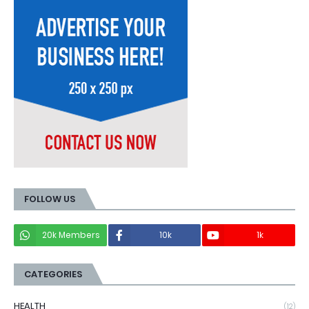
FOLLOW US
20k Members
10k
1k
CATEGORIES
HEALTH
(12)