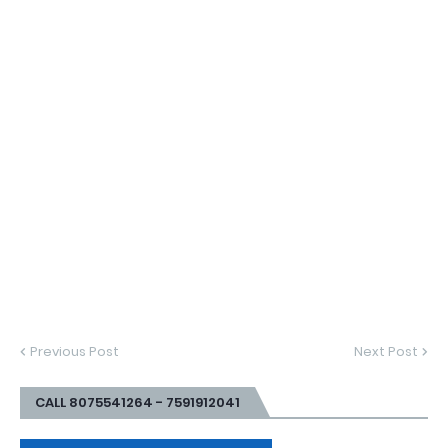
Previous Post
Next Post
CALL 8075541264 - 7591912041