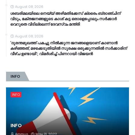
August 08, 2026
ശബരിമലയിലെ നെയ്യ് അഴിമതിക്കേസ് ക്രൈം ബ്രാഞ്ചിന്
വിടും, ഭക്തജനങ്ങളുടെ കാശ് കട്ട ഒരാളെപ്പോലും സർക്കാർ
വെറുതെ വിടില്ലെന്ന് ദേവസ്വം മന്ത്രി
August 08, 2026
‘ദുരന്തമുഖത്ത് പകച്ചു നിൽക്കുന്ന ജനങ്ങളെയാണ് കാണാൻ
കഴിഞ്ഞത്, മഴക്കെടുതിയിൽ സുരക്ഷ ഒരുക്കുന്നതിൽ സർക്കാരിന്
വീഴ്ച ഉണ്ടായി’; വിമർശിച്ച് പിണറായി വിജയൻ
INFO
INFO
INFO
Ammus
May 21, 2022