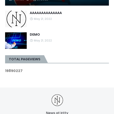
AAAAAAAAAAAAAA
May 21, 2022
DEMO
May 21, 2022
TOTAL PAGEVIEWS
1
9
8
9
0
2
2
7
News at Iritty