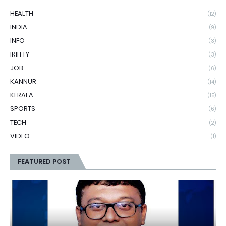
HEALTH
(12)
INDIA
(9)
INFO
(3)
IRIITTY
(3)
JOB
(6)
KANNUR
(14)
KERALA
(15)
SPORTS
(6)
TECH
(2)
VIDEO
(1)
FEATURED POST