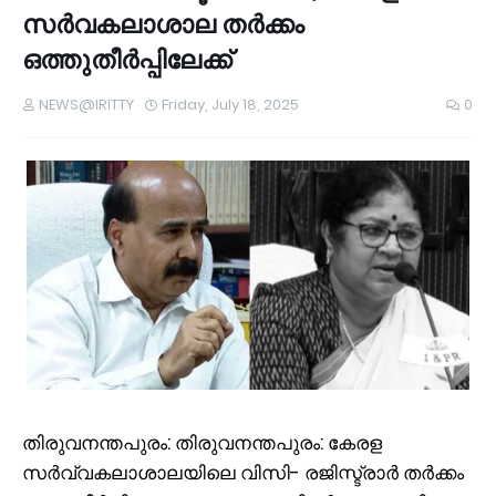
സർവകലാശാല തർക്കം
ഒത്തുതീർപ്പിലേക്ക്
NEWS@IRITTY
Friday, July 18, 2025
0
തിരുവനന്തപുരം: തിരുവനന്തപുരം: കേരള
സർവ്വകലാശാലയിലെ വിസി- രജിസ്ട്രാർ തർക്കം