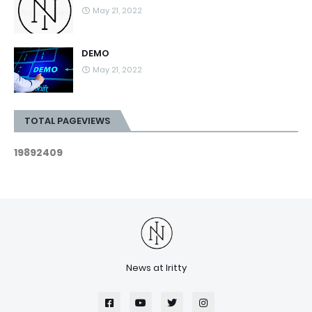
May 21, 2022
DEMO
May 21, 2022
TOTAL PAGEVIEWS
1
9
8
9
2
4
0
9
News at Iritty