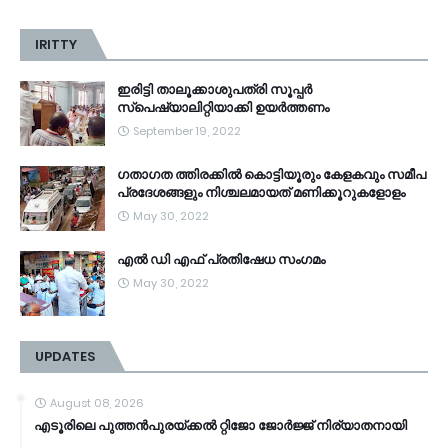
IRITTY
ഇരിട്ടി താലൂക്കാശുപത്രി സൂപ്പർ
സ്‌പെഷ്യാലിറ്റിയാക്കി ഉയർത്തണം
September 19, 2022
ഗതാഗത ത്തിരക്കിൽ കൊട്ടിയൂരും കേളകവും സമീപ
പ്രദേശങ്ങളും നിശ്ചലമായത് മണിക്കൂറുകളോളം
May 30, 2022
എൽ ഡി എഫ് പ്രതിഷേധ സംഗമം
May 30, 2022
UPDATES
August 08, 2026
എടൂരിലെ പുത്തൻപുരയ്ക്കൽ റ്റിജോ ജോർജ്ജ് നിര്യാതനായി