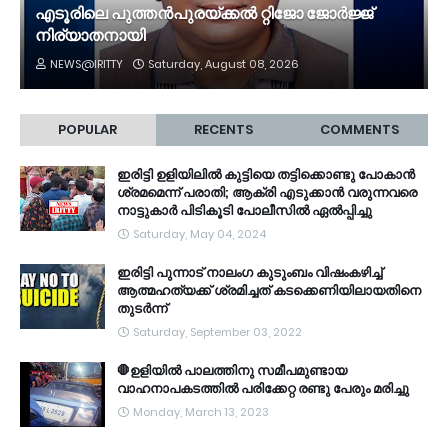
എടൂരിലെ പുത്തൻപുരയ്ക്കൽ റ്റിജോ ജോർജ്ജ്
നിര്യാതനായി
NEWS@IRITTY
Saturday, August 08, 2026
POPULAR
RECENTS
COMMENTS
ഇരിട്ടി ഉളിയിലിൽ കുട്ടിയെ തട്ടിക്കൊണ്ടു പോകാൻ
ശ്രമമെന്ന് പരാതി; ആക്രി എടുക്കാൻ വരുന്നവരെ
നാട്ടുകാർ പിടികൂടി പോലീസിൽ ഏൽപ്പിച്ചു
Saturday, May 04, 2024
ഇരിട്ടി പുന്നാട് നാലംഗ കുടുംബം വിഷംകഴിച്ച്‌
ആത്മഹത്യക്ക് ശ്രമിച്ചത് കടക്കെണിയിലായതിനെ
തുടർന്ന്
Saturday, September 03, 2022
🛑ഉളിയിൽ പാലത്തിനു സമീപമുണ്ടായ
വാഹനാപകടത്തിൽ പരിക്കേറ്റ രണ്ടു പേരും മരിച്ചു
Monday, March 13, 2023