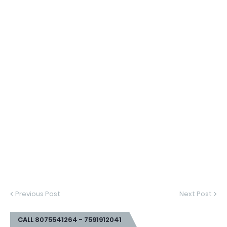
Previous Post
Next Post
CALL 8075541264 - 7591912041