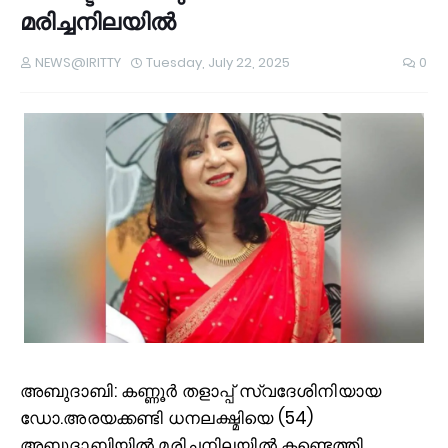
മരിച്ചനിലയില്‍
NEWS@IRITTY
Tuesday, July 22, 2025
0
അ
ബുദാബി: കണ്ണൂർ തളാപ്പ് സ്വദേശിനിയായ
ഡോ.അരയക്കണ്ടി ധനലക്ഷ്മിയെ (54)
അബുദാബിയില്‍ മരിച്ചനിലയില്‍ കണ്ടെത്തി.