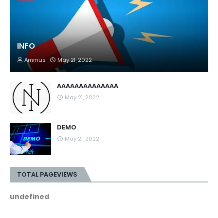
INFO
Ammus
May 21, 2022
AAAAAAAAAAAAAA
May 21, 2022
DEMO
May 21, 2022
TOTAL PAGEVIEWS
u
n
d
e
f
i
n
e
d