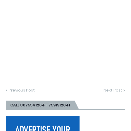
Previous Post
Next Post
CALL 8075541264 - 7591912041