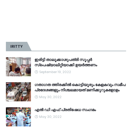
IRITTY
ഇരിട്ടി താലൂക്കാശുപത്രി സൂപ്പർ
സ്‌പെഷ്യാലിറ്റിയാക്കി ഉയർത്തണം
September 19, 2022
ഗതാഗത ത്തിരക്കിൽ കൊട്ടിയൂരും കേളകവും സമീപ
പ്രദേശങ്ങളും നിശ്ചലമായത് മണിക്കൂറുകളോളം
May 30, 2022
എൽ ഡി എഫ് പ്രതിഷേധ സംഗമം
May 30, 2022