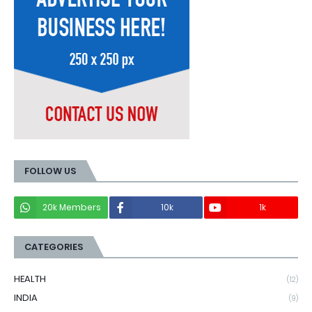
FOLLOW US
20k Members
10k
1k
CATEGORIES
HEALTH
(12)
INDIA
(9)