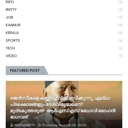
INFO
(3)
IRIITTY
(3)
JOB
(6)
KANNUR
(14)
KERALA
(15)
SPORTS
(6)
TECH
(2)
VIDEO
(1)
FEATURED POST
ജെൻസീകളെ കണ്ണടച്ച് വിശ്വസിക്കുന്നു, എല്ലാ
പ്രക്ഷോഭങ്ങളും ദേശവിരുദ്ധമെന്ന്
മുദ്രകുത്തരുത്- ആർഎസ്എസ് മേധാവി മോഹൻ
ഭാ​ഗവത്
NEWS@IRITTY
Thursday, August 06, 2026