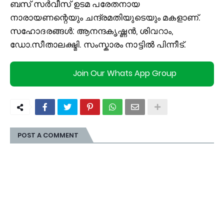
ബസ് സർവീസ് ഉടമ പരേതനായ
നാരായണന്റെയും ചന്ദ്രമതിയുടെയും മകളാണ്.
സഹോദരങ്ങള്‍: ആനന്ദകൃഷ്ണൻ, ശിവറാം,
ഡോ.സീതാലക്ഷ്മി. സംസ്കാരം നാട്ടില്‍ പിന്നീട്.
Join Our Whats App Group
POST A COMMENT