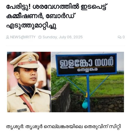
പേരിട്ടു! ശരവേഗത്തിൽ ഇടപെട്ട്
കമ്മീഷണർ, ബോർഡ്
എടുത്തുമാറ്റിച്ചു
NEWS@IRITTY
Sunday, July 06, 2025
0
തൃശൂർ: തൃശൂര്‍ നെല്ലങ്കരയിലെ തെരുവിന് സിറ്റി