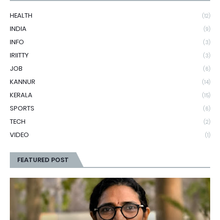
HEALTH
(12)
INDIA
(9)
INFO
(3)
IRIITTY
(3)
JOB
(6)
KANNUR
(14)
KERALA
(15)
SPORTS
(6)
TECH
(2)
VIDEO
(1)
FEATURED POST