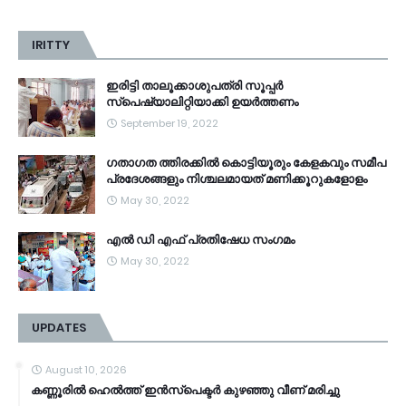
IRITTY
ഇരിട്ടി താലൂക്കാശുപത്രി സൂപ്പർ
സ്‌പെഷ്യാലിറ്റിയാക്കി ഉയർത്തണം
September 19, 2022
ഗതാഗത ത്തിരക്കിൽ കൊട്ടിയൂരും കേളകവും സമീപ
പ്രദേശങ്ങളും നിശ്ചലമായത് മണിക്കൂറുകളോളം
May 30, 2022
എൽ ഡി എഫ് പ്രതിഷേധ സംഗമം
May 30, 2022
UPDATES
August 10, 2026
കണ്ണൂരിൽ ഹെൽത്ത്‌ ഇൻസ്‌പെക്ടർ കുഴഞ്ഞു വീണ് മരിച്ചു