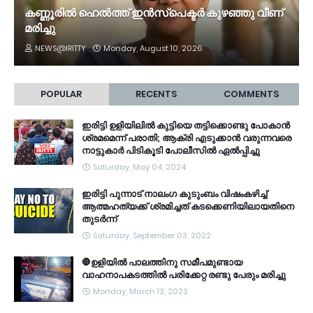
കണ്ണൂരിൽ ഹെൽത്ത്‌ ഇൻസ്‌പെക്ടർ കുഴഞ്ഞു വീണ്
മരിച്ചു
NEWS@IRITTY
Monday, August 10, 2026
POPULAR
RECENTS
COMMENTS
ഇരിട്ടി ഉളിയിലിൽ കുട്ടിയെ തട്ടിക്കൊണ്ടു പോകാൻ
ശ്രമമെന്ന് പരാതി; ആക്രി എടുക്കാൻ വരുന്നവരെ
നാട്ടുകാർ പിടികൂടി പോലീസിൽ ഏൽപ്പിച്ചു
Saturday, May 04, 2024
ഇരിട്ടി പുന്നാട് നാലംഗ കുടുംബം വിഷംകഴിച്ച്‌
ആത്മഹത്യക്ക് ശ്രമിച്ചത് കടക്കെണിയിലായതിനെ
തുടർന്ന്
Saturday, September 03, 2022
🛑ഉളിയിൽ പാലത്തിനു സമീപമുണ്ടായ
വാഹനാപകടത്തിൽ പരിക്കേറ്റ രണ്ടു പേരും മരിച്ചു
Monday, March 13, 2023