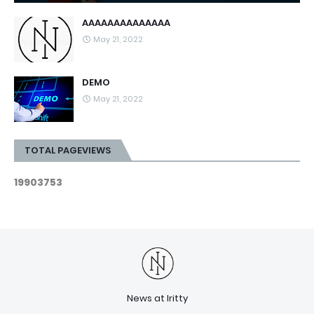
AAAAAAAAAAAAAA
May 21, 2022
DEMO
May 21, 2022
TOTAL PAGEVIEWS
1
9
9
0
3
7
5
3
News at Iritty