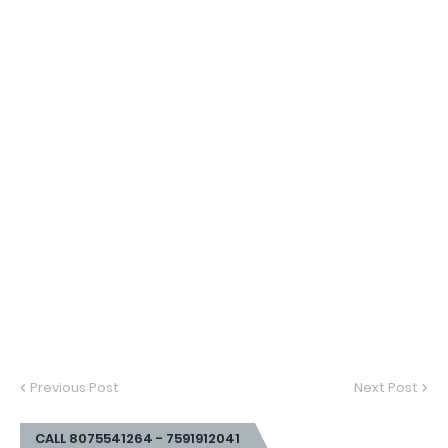
Previous Post
Next Post
CALL 8075541264 - 7591912041