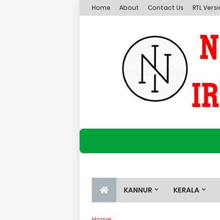
Home
About
Contact Us
RTL Vers
KANNUR
KERALA
Home