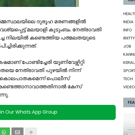
HEALT
മ്മസ്ഥലയിലെ ദുരൂഹ മരണങ്ങളിൽ
INDIA
യപ്പെട്ട് മലയാളി കുടുംബം. നേത്രാവതി
INFO
രിച്ച നിലയിൽ കണ്ടെത്തിയ പത്മലതയുടെ
IRIITTY
ിരിക്കുന്നത്.
JOB
KANN
ാണ് പോണ്ടിച്ചേരി യൂണിവേഴ്സിറ്റി
KERAL
ലതയെ നേത്രാവതി പുഴയിൽ നിന്ന്
SPOR
്. കൊലപാതകമെന്ന് പൊലീസ്
TECH
െ കണ്ടെത്താനാവാത്തതിനാൽ കേസ്
VIDEO
്നു.
FE
oin Our Whats App Group
കൈ​
യൊ​