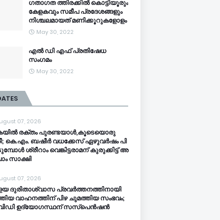
ഗതാഗത ത്തിരക്കിൽ കൊട്ടിയൂരും
കേളകവും സമീപ പ്രദേശങ്ങളും
നിശ്ചലമായത് മണിക്കൂറുകളോളം
May 30, 2022
എൽ ഡി എഫ് പ്രതിഷേധ
സംഗമം
May 30, 2022
DATES
ugust 07, 2026
യി​ൽ ര​ക്തം പു​ര​ണ്ട​യാ​ൾ,കൂ​ടെ​യൊ​രു
രീ; ​കെ.​എം. ബ​ഷീ​ർ വ​ധ​ക്കേ​സ് ഏ​ഴു​വ​ർ​ഷം പി​
ടു​മ്പോ​ൾ ശ്രീ​റാം വെ​ങ്കി​ട്ട​രാ​മ​ന് കു​രു​ക്കി​ട്ട് അ​
ാം സാ​ക്ഷി
ugust 07, 2026
ളയ ദുരിതാശ്വാസ പ്രവർത്തനത്തിനായി
തിയ വാഹനത്തിന് പിഴ ചുമത്തിയ സംഭവം;
വിഡി ഉദ്യോഗസ്ഥന് സസ്പെൻഷൻ