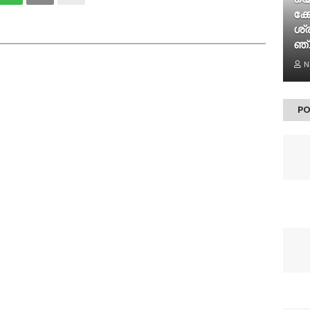
ക്ക
ശ്രീ
ഞ്
N
PO