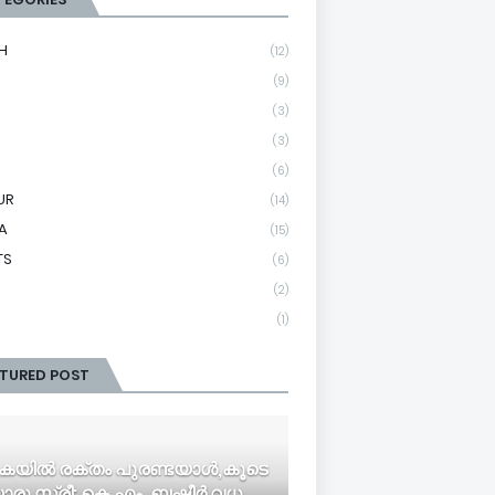
H
(12)
(9)
(3)
(3)
(6)
UR
(14)
A
(15)
TS
(6)
(2)
(1)
ATURED POST
യി​ൽ ര​ക്തം പു​ര​ണ്ട​യാ​ൾ,കൂ​ടെ​
രു സ്ത്രീ; ​കെ.​എം. ബ​ഷീ​ർ വ​ധ​