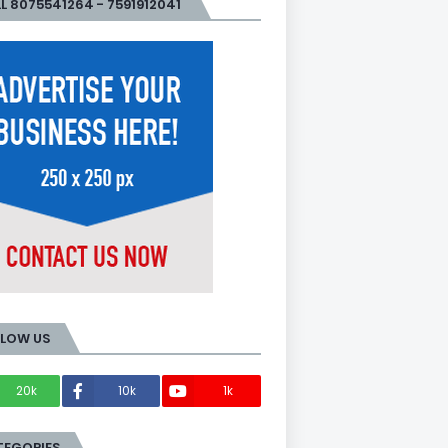
L 8075541264 - 7591912041
LLOW US
20k
10k
1k
Members
TEGORIES