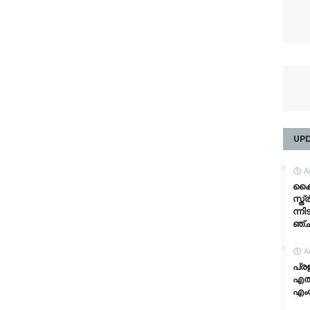
UP
A
കൈ​
സ്ത്
ന്നി​
ഞ്ച
A
പ്ര
എത്
എം