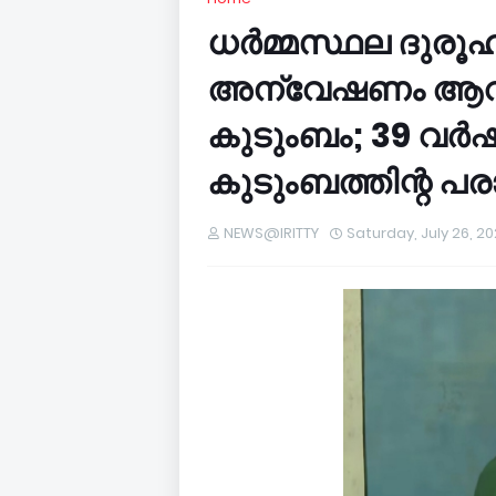
ധർമ്മസ്ഥല ദുരൂ
അന്വേഷണം ആവശ്യ
കുടുംബം; 39 വർഷം
കുടുംബത്തിന്റ പര
NEWS@IRITTY
Saturday, July 26, 2