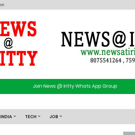
ion
Join News @ Iritty Whats App Group
INDIA
TECH
JOB