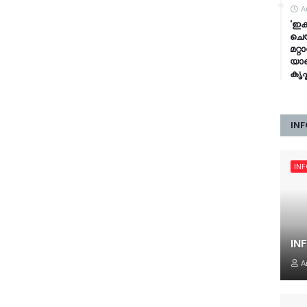
A
‘ഇക
ചെയ
മറ്
യാത
കൃഷ
INF
IN
IN
A