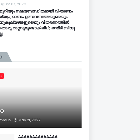
ugust 07, 2026
്കുറിയും സമയബന്ധിതമായി വിതരണം
്യും, ഓണം ഉത്സവബത്തയുടെയും
റാനുകൂല്യങ്ങളുടെയും വിതരണത്തിൽ
ൊരു മാറ്റവുമുണ്ടാകില്ല’; മന്ത്രി ബിന്ദു
്ണ
O
FO
FO
mmus
May 21, 2022
AAAAAAAAAAAAAA