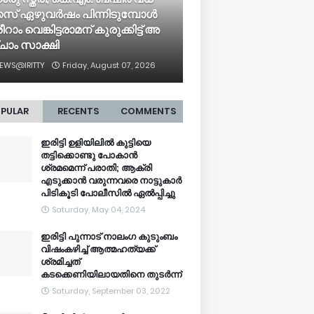
േ​സ് ഏ​ഴു​വ​ർ​ഷം പി​ന്നി​ടു​മ്പോ​ൾ
​റാം വെ​ങ്കി​ട്ട​രാ​മ​ന് കു​രു​ക്കി​ട്ട് അ​
ചാം സാ​ക്ഷി
EWS@IRITTY
Friday, August 07, 2026
PULAR
RECENTS
COMMENTS
ഇരിട്ടി ഉളിയിലിൽ കുട്ടിയെ
തട്ടിക്കൊണ്ടു പോകാൻ
ശ്രമമെന്ന് പരാതി; ആക്രി
എടുക്കാൻ വരുന്നവരെ നാട്ടുകാർ
പിടികൂടി പോലീസിൽ ഏൽപ്പിച്ചു
Saturday, May 04, 2024
ഇരിട്ടി പുന്നാട് നാലംഗ കുടുംബം
വിഷംകഴിച്ച്‌ ആത്മഹത്യക്ക്
ശ്രമിച്ചത്
കടക്കെണിയിലായതിനെ തുടർന്ന്
Saturday, September 03, 2022