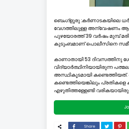
ബെംഗ്ളൂരു :കർണാടകയിലെ ധർ
വേഗത്തിലുള്ള അന്വേഷണം ആവശ്
പുഴയോരത്ത് 39 വർഷം മുമ്പ് മ
കുടുംബമാണ് പൊലീസിനെ സമീപിച്ച
കാണാതായി 53 ദിവസത്തിനു ശേഷമ
വിദ്യാർത്ഥിനിയായിരുന്ന പത്മ
അസ്ഥികൂടമായി കണ്ടെത്തിയത
കണ്ടെത്തിയെങ്കിലും പ്രതികള
എഴുതിത്തള്ളേണ്ടി വരികയായിരുന
J
Share