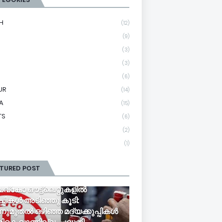
H
(12)
(9)
(3)
(3)
(6)
UR
(14)
A
(15)
TS
(6)
(2)
(1)
ATURED POST
്‌കോ ഔട്ട്‌ലെറ്റുകളില്‍
്പികള്‍ അടിഞ്ഞു കൂടി:
നുമുതല്‍ ഒഴിഞ്ഞ മദ്യക്കുപ്പികള്‍