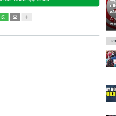
തി
നിര
പ്ര
N
T
PO