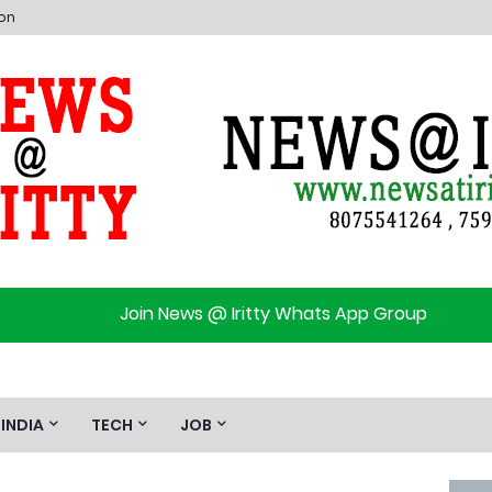
ion
Join News @ Iritty Whats App Group
INDIA
TECH
JOB