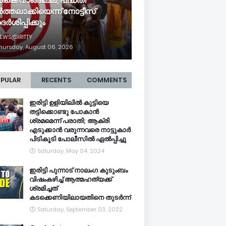
രികെ വാങ്ങില്ല, പദ്ധതി
്‍ത്തലാക്കിയെന്ന് നോട്ടീസ്
ദര്‍ശിപ്പിക്കും
EWS@IRITTY
hursday, August 06, 2026
PULAR
RECENTS
COMMENTS
ഇരിട്ടി ഉളിയിലിൽ കുട്ടിയെ
തട്ടിക്കൊണ്ടു പോകാൻ
ശ്രമമെന്ന് പരാതി; ആക്രി
എടുക്കാൻ വരുന്നവരെ നാട്ടുകാർ
പിടികൂടി പോലീസിൽ ഏൽപ്പിച്ചു
Saturday, May 04, 2024
ഇരിട്ടി പുന്നാട് നാലംഗ കുടുംബം
വിഷംകഴിച്ച്‌ ആത്മഹത്യക്ക്
ശ്രമിച്ചത്
കടക്കെണിയിലായതിനെ തുടർന്ന്
Saturday, September 03, 2022