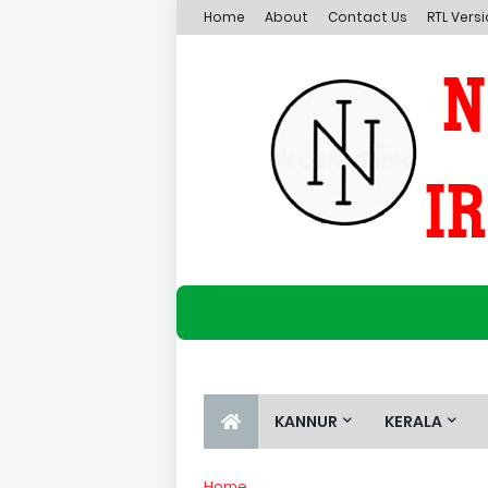
Home
About
Contact Us
RTL Vers
KANNUR
KERALA
Home