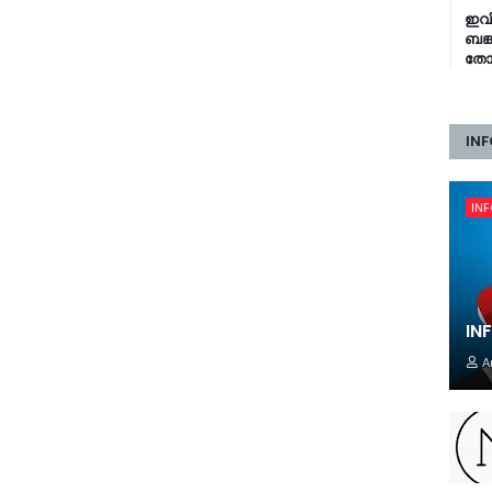
ഇവിഎ
ബങ്
തോറ
INF
IN
IN
A