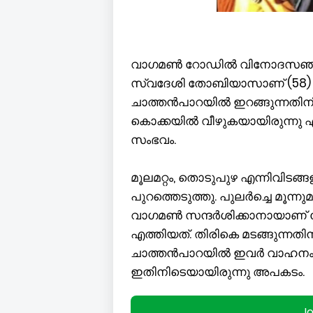
വാഗമൺ റോഡിൽ വിനോദസഞ്ചാര
സ്വദേശി തോബിയാസാണ് (58)
ചാത്തൻപാറയിൽ ഇറങ്ങുന്നതിനി
കൊക്കയിൽ വീഴുകയായിരുന്നു എ
സംഭവം.
മൂലമറ്റം, തൊടുപുഴ എന്നിവിടങ
പുറത്തെടുത്തു. പുലർച്ചെ മൂന
വാഗമൺ‌ സന്ദർശിക്കാനായാണ്
എത്തിയത്. തിരികെ മടങ്ങുന്
ചാത്തൻപാറയിൽ ഇവർ വാഹനം നി
ഇതിനിടെയായിരുന്നു അപകടം.
J