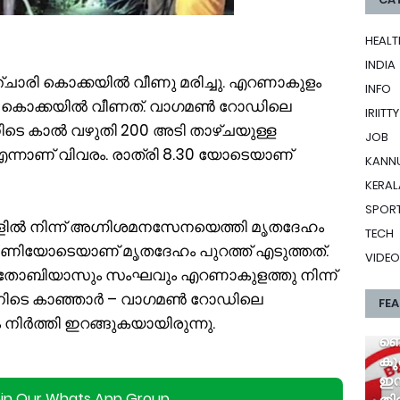
HEALT
INDIA
ി കൊക്കയിൽ വീണു മരിച്ചു. എറണാകുളം
INFO
 കൊക്കയിൽ വീണത്. വാഗമൺ റോഡിലെ
IRIITTY
ടെ കാൽ വഴുതി 200 അടി താഴ്ചയുള്ള
JOB
ന്നാണ് വിവരം. രാത്രി 8.30 യോടെയാണ്
KANN
KERAL
SPOR
്ങളിൽ നിന്ന് അഗ്നിശമനസേനയെത്തി മൃതദേഹം
TECH
്നുമണിയോടെയാണ് മൃതദേഹം പുറത്ത് എടുത്തത്.
VIDEO
 തോബിയാസും സംഘവും എറണാകുളത്തു നിന്ന്
നതിനിടെ കാഞ്ഞാർ – വാഗമൺ റോഡിലെ
FE
ർത്തി ഇറങ്ങുകയായിരുന്നു.
ബെവ
കുപ
ഇന്
oin Our Whats App Group