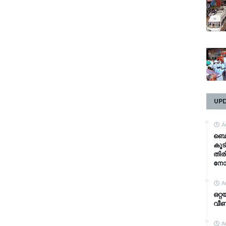
UP
A
ബെവ
കൂടി
തിര
നോട്
A
ഒറ്
വീണ്
A