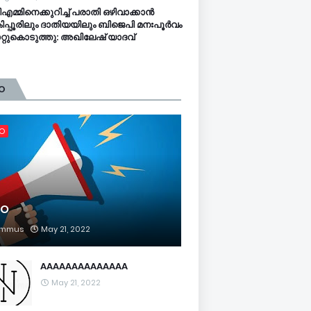
മ്മിനെക്കുറിച്ച്‌ പരാതി ഒഴിവാക്കാന്‍
കിപ്പൂരിലും ദാതിയയിലും ബിജെപി മനഃപൂര്‍വം
്റുകൊടുത്തു: അഖിലേഷ് യാദവ്‌
O
FO
FO
mmus
May 21, 2022
AAAAAAAAAAAAAA
May 21, 2022