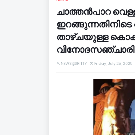
ചാത്തൻപാറ വെള്ളച
ഇറങ്ങുന്നതിനിട
താഴ്ചയുള്ള കൊക
വിനോദസഞ്ചാരിക്ക
NEWS@IRITTY
Friday, July 25, 2025