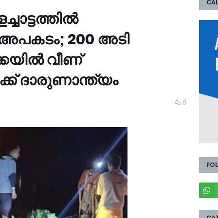
CAL
്ചാട്ടത്തിൽ
െ അപകടം; 200 അടി
്കയിൽ വീണ്
് ദാരുണാന്ത്യം
0
FO
CA