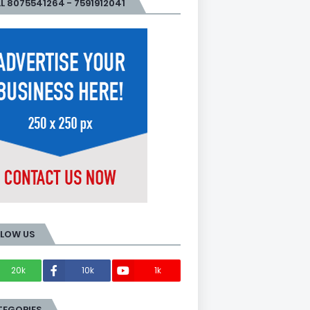
L 8075541264 - 7591912041
LLOW US
20k
10k
1k
Members
TEGORIES