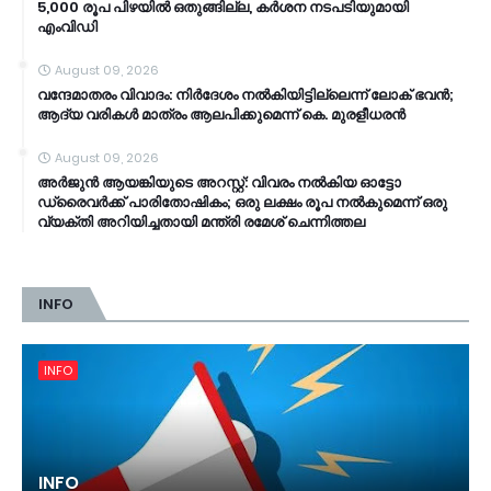
5,000 രൂപ പിഴയിൽ ഒതുങ്ങില്ല, കർശന നടപടിയുമായി
എംവിഡി
August 09, 2026
വ​ന്ദേ​മാ​ത​രം വി​വാ​ദം: നി​ർ​ദേ​ശം ന​ൽ​കി​യി​ട്ടി​ല്ലെ​ന്ന് ലോ​ക് ഭ​വ​ൻ;
ആ​ദ്യ വ​രി​ക​ൾ മാ​ത്രം ആ​ല​പി​ക്കു​മെ​ന്ന് കെ. ​മു​ര​ളീ​ധ​ര​ൻ
August 09, 2026
അർജുൻ ആയങ്കിയുടെ അറസ്റ്റ്: വിവരം നൽകിയ ഓട്ടോ
ഡ്രൈവർക്ക് പാരിതോഷികം; ഒരു ലക്ഷം രൂപ നൽകുമെന്ന് ഒരു
വ്യക്തി അറിയിച്ചതായി മന്ത്രി രമേശ് ചെന്നിത്തല
INFO
INFO
INFO