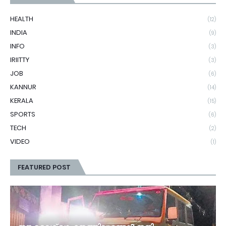
HEALTH
(12)
INDIA
(9)
INFO
(3)
IRIITTY
(3)
JOB
(6)
KANNUR
(14)
KERALA
(15)
SPORTS
(6)
TECH
(2)
VIDEO
(1)
FEATURED POST