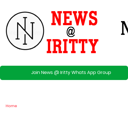
Join News @ Iritty Whats App Group
Home