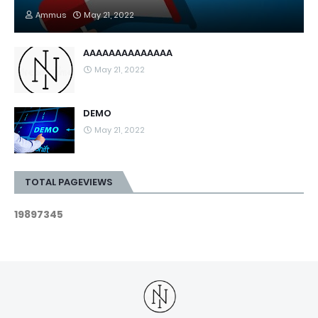
Ammus
May 21, 2022
AAAAAAAAAAAAAA
May 21, 2022
DEMO
May 21, 2022
TOTAL PAGEVIEWS
1
9
8
9
7
3
4
5