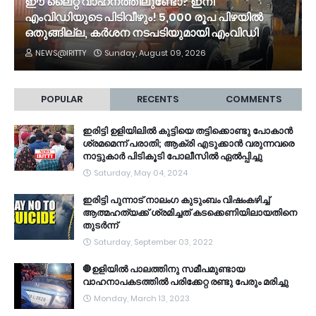
ഈ ലൈറ്റ് വാഹനത്തിലുണ്ടോ? ഇനി
എംവിഡിയുടെ പിടിവീഴും! 5,000 രൂപ പിഴയിൽ
ഒതുങ്ങില്ല, കർശന നടപടിയുമായി എംവിഡി
NEWS@IRITTY
Sunday, August 09, 2026
POPULAR
RECENTS
COMMENTS
ഇരിട്ടി ഉളിയിലിൽ കുട്ടിയെ തട്ടിക്കൊണ്ടു പോകാൻ
ശ്രമമെന്ന് പരാതി; ആക്രി എടുക്കാൻ വരുന്നവരെ
നാട്ടുകാർ പിടികൂടി പോലീസിൽ ഏൽപ്പിച്ചു
Saturday, May 04, 2024
ഇരിട്ടി പുന്നാട് നാലംഗ കുടുംബം വിഷംകഴിച്ച്‌
ആത്മഹത്യക്ക് ശ്രമിച്ചത് കടക്കെണിയിലായതിനെ
തുടർന്ന്
Saturday, September 03, 2022
🛑ഉളിയിൽ പാലത്തിനു സമീപമുണ്ടായ
വാഹനാപകടത്തിൽ പരിക്കേറ്റ രണ്ടു പേരും മരിച്ചു
Monday, March 13, 2023