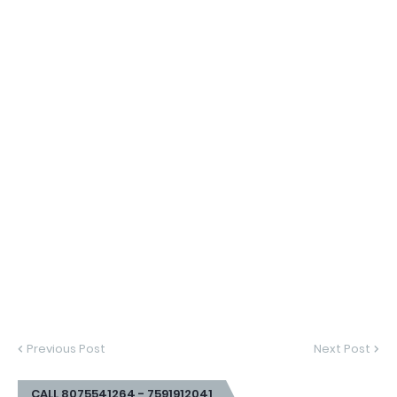
Previous Post
Next Post
CALL 8075541264 - 7591912041