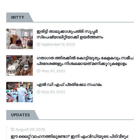
IRITTY
ഇരിട്ടി താലൂക്കാശുപത്രി സൂപ്പർ
സ്‌പെഷ്യാലിറ്റിയാക്കി ഉയർത്തണം
September 19, 2022
ഗതാഗത ത്തിരക്കിൽ കൊട്ടിയൂരും കേളകവും സമീപ
പ്രദേശങ്ങളും നിശ്ചലമായത് മണിക്കൂറുകളോളം
May 30, 2022
എൽ ഡി എഫ് പ്രതിഷേധ സംഗമം
May 30, 2022
UPDATES
August 09, 2026
ഈ ലൈറ്റ് വാഹനത്തിലുണ്ടോ? ഇനി എംവിഡിയുടെ പിടിവീഴും!