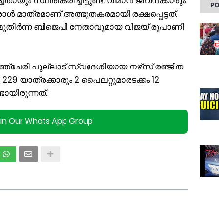
ിച്ചതായും സ്ഥിരീകരിച്ചിട്ടുണ്ട്. വിമാന ജീവനക്കാരും
PO
ാള്‍ മാത്രമാണ് അത്ഭുതകരമായി രക്ഷപ്പെട്ടത്.
ും മുതിര്‍ന്ന ബിജെപി നേതാവുമായ വിജയ് രൂപാണി
്ചേരി പുല്ലാട് സ്വദേശിയായ നഴ്‌സ് രഞ്ജിത
 229 യാത്രക്കാരും 2 പൈലറ്റുമാരടക്കം 12
ടായിരുന്നത്.
oin Our Whats App Group