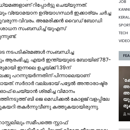
JOB
ങ്ങളാണ് റിപ്പോര്‍ട്ടു ചെയ്യുന്നത്.
KANN
ം വ്യോമയാന ഉദ്യോഗസ്ഥര്‍ ഇക്കാര്യം ചര്‍ച്ച
KERAL
വരുന്ന വിവരം. അമേരിക്കന്‍ വൈഡ് ബോഡി
SPOR
ശോധന സംബന്ധിച്ച് യുഎസ്
TECH
നുണ്ട്.
VIDEO
ടെ നടപടിക്രമങ്ങള്‍ സംബന്ധിച്ച
FE
 ആരംഭിച്ചു. എയര്‍ ഇന്ത്യയുടെ ബോയിങ് 787-
ായി ഇന്നലെ ഉച്ചയ്ക്ക് 1.39ന്
ക്കു പറന്നുയര്‍ന്നതിന് പിന്നാലെയാണ്
'ക
യത്. സര്‍ദാര്‍ വല്ലഭായ് പട്ടേല്‍ അന്താരാഷ്ട്ര
അക
് ഓഫ് ചെയ്യാന്‍ ശ്രമിച്ച വിമാനം
അട
്തിനടുത്ത് ബി ജെ മെഡിക്കല്‍ കോളജ് വളപ്പിലേ
യു
രൂ
ിച്ചുകയറി തകര്‍ന്നുവീണു കത്തുകയായിരുന്നു.
N
സ്റ്റലിലും സമീപത്തെ സ്റ്റാഫ്