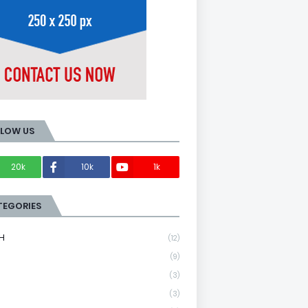
LLOW US
20k
10k
1k
Members
TEGORIES
H
(12)
(9)
(3)
(3)