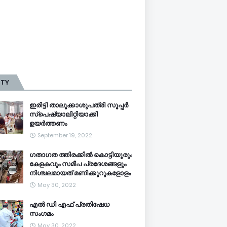
TTY
ഇരിട്ടി താലൂക്കാശുപത്രി സൂപ്പർ
സ്‌പെഷ്യാലിറ്റിയാക്കി
ഉയർത്തണം
September 19, 2022
ഗതാഗത ത്തിരക്കിൽ കൊട്ടിയൂരും
കേളകവും സമീപ പ്രദേശങ്ങളും
നിശ്ചലമായത് മണിക്കൂറുകളോളം
May 30, 2022
എൽ ഡി എഫ് പ്രതിഷേധ
സംഗമം
May 30, 2022