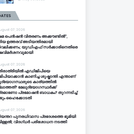
DATES
ugust 07, 2026
ഷേമ പെൻഷൻ വിതരണം അക്കൗണ്ടിൽ",
ിയ ഉത്തരവ് അടിയന്തിരമായി
വലിക്കണം; യുഡിഎഫ് സർക്കാരിനെതിരെ
്ഷവിമർശനവുമായി
ugust 07, 2026
തിരാത്രിയിൽ എഡിജിപിയെ
ിപിയാക്കാൻ കാണിച്ച ശുഷ്കാന്തി എന്താണ്
ുദ്യോഗസ്ഥരുടെ കാര്യത്തിൽ
ലാത്തത്? മേലുദ്യോഗസ്ഥർക്ക്
്രമാണോ പ്രമോഷൻ ബാധകം? തുറന്നടിച്ച്
്ടും ഹൈക്കോടതി
ugust 07, 2026
ി​യ​ന്ത​റ പു​ന​ര​ധി​വാ​സ പ്രദേശത്തെ ഭൂ​മി​യി​
​ള്ള​ൽ; വി​ദ​ഗ്ധ​ർ പ​രി​ശോ​ധ​ന ന​ട​ത്തി