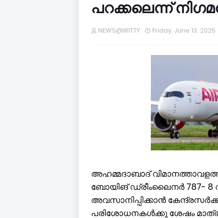
പറക്കലെന്ന് നിഗമന
NEWS@IRITTY
Friday, June 13, 2025
അഹമ്മദാബാദ് വിമാനത്താവളത്ത
ബോയിങ് ഡ്രീംലൈനര്‍ 787- 8 വി
അവസാനിപ്പിക്കാന്‍ കേന്ദ്രസര്‍ക
പരിശോധനകള്‍ക്കു ശേഷം മാത്രം 