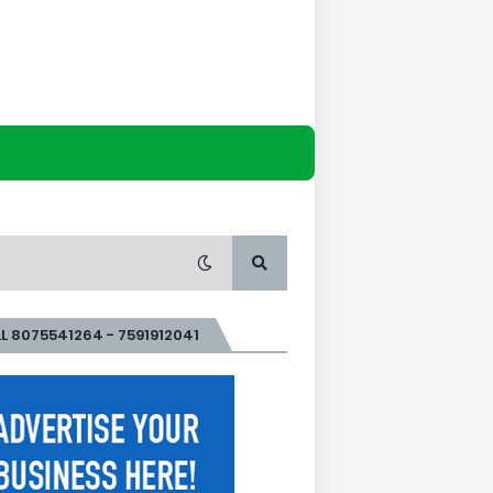
L 8075541264 - 7591912041