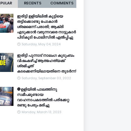
PULAR
RECENTS
COMMENTS
ഇരിട്ടി ഉളിയിലിൽ കുട്ടിയെ
തട്ടിക്കൊണ്ടു പോകാൻ
ശ്രമമെന്ന് പരാതി; ആക്രി
എടുക്കാൻ വരുന്നവരെ നാട്ടുകാർ
പിടികൂടി പോലീസിൽ ഏൽപ്പിച്ചു
Saturday, May 04, 2024
ഇരിട്ടി പുന്നാട് നാലംഗ കുടുംബം
വിഷംകഴിച്ച്‌ ആത്മഹത്യക്ക്
ശ്രമിച്ചത്
കടക്കെണിയിലായതിനെ തുടർന്ന്
Saturday, September 03, 2022
🛑ഉളിയിൽ പാലത്തിനു
സമീപമുണ്ടായ
വാഹനാപകടത്തിൽ പരിക്കേറ്റ
രണ്ടു പേരും മരിച്ചു
Monday, March 13, 2023