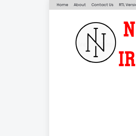
Home
About
Contact Us
RTL Vers