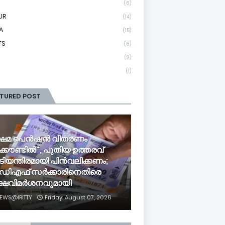
(6)
UR
(14)
A
(15)
TS
(6)
(2)
(1)
ATURED POST
്ഷേമ പെൻഷൻ വിതരണം
്കൗണ്ടിൽ", പുതിയ ഉത്തരവ്
ിയന്തിരമായി പിൻവലിക്കണം;
ഡിഎഫ് സർക്കാരിനെതിരെ
ക്ഷവിമർശനവുമായി
EWS@IRITTY
Friday, August 07, 2026