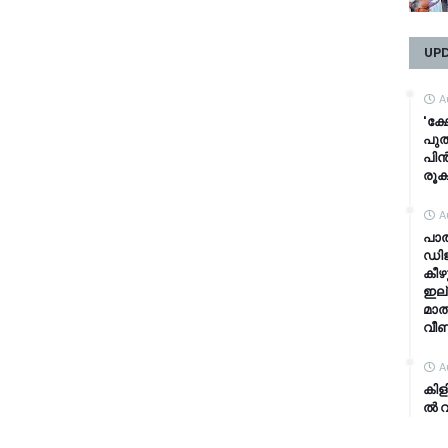
UP
A
'ക്
പുത
പിൻ
രൂക
A
പാ
ഡിജ
കീഴ
ഇല്
മാത
വീണ
A
കി​ള
ൽ വി