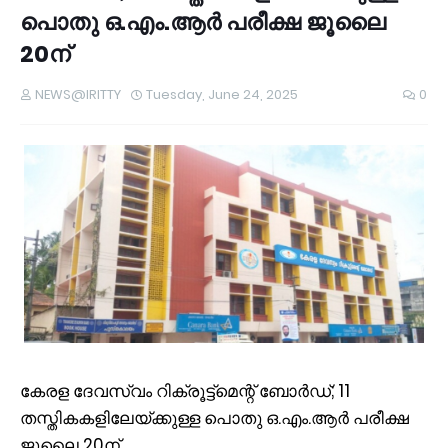
പൊതു ഒ.എം.ആർ പരീക്ഷ ജൂലൈ
20ന്
NEWS@IRITTY
Tuesday, June 24, 2025
0
കേരള ദേവസ്വം റിക്രൂട്ട്‌മെന്റ് ബോർഡ്; 11
തസ്തികകളിലേയ്ക്കുള്ള പൊതു ഒ.എം.ആർ പരീക്ഷ
ജൂലൈ 20ന്