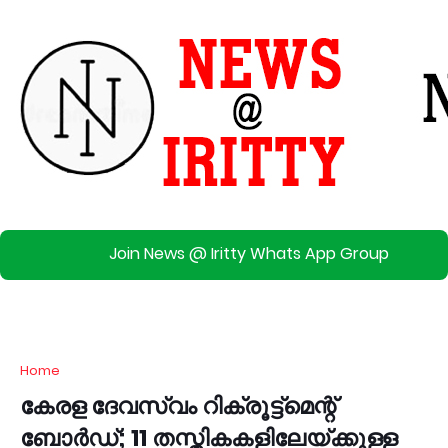
Join News @ Iritty Whats App Group
Home
കേരള ദേവസ്വം റിക്രൂട്ട്‌മെന്റ്
ബോർഡ്; 11 തസ്തികകളിലേയ്ക്കുള്ള