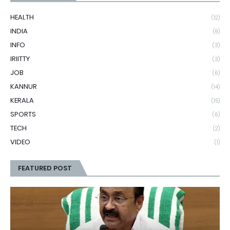
HEALTH
(12)
INDIA
(9)
INFO
(3)
IRIITTY
(3)
JOB
(6)
KANNUR
(14)
KERALA
(15)
SPORTS
(6)
TECH
(2)
VIDEO
(1)
FEATURED POST