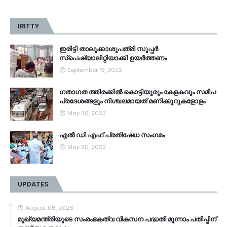
IRITTY
ഇരിട്ടി താലൂക്കാശുപത്രി സൂപ്പർ
സ്‌പെഷ്യാലിറ്റിയാക്കി ഉയർത്തണം
September 19, 2022
ഗതാഗത ത്തിരക്കിൽ കൊട്ടിയൂരും കേളകവും സമീപ
പ്രദേശങ്ങളും നിശ്ചലമായത് മണിക്കൂറുകളോളം
May 30, 2022
എൽ ഡി എഫ് പ്രതിഷേധ സംഗമം
May 30, 2022
UPDATES
August 06, 2026
മുഖ്യമന്ത്രിയുടെ സംരംഭകത്വ വികസന പദ്ധതി മൂന്നാം പതിപ്പിന്