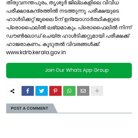
തിരുവനന്തപുരം, തൃശൂർ ജില്ലകളിലെ വിവിധ
പരീക്ഷാകേന്ദ്രത്തിൽ നടത്തുന്നു. പരീക്ഷയുടെ
ഹാൾടിക്കറ്റ് ജൂലൈ 5ന് ഉദ്യോഗാർത്ഥികളുടെ
പ്രൊഫൈലിൽ ലഭ്യമാകും. പ്രൊഫൈലിൽ നിന്ന്
ഡൗൺലോഡ് ചെയ്ത ഹാൾടിക്കറ്റുമായി പരീക്ഷക്ക്
ഹാജരാകണം. കൂടുതൽ വിവരങ്ങൾക്ക്:
www.kdrb.kerala.gov.in
Join Our Whats App Group
POST A COMMENT