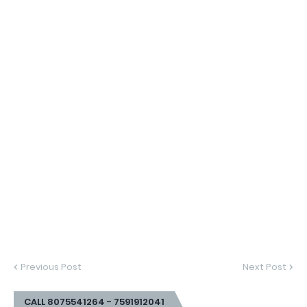
Previous Post
Next Post
CALL 8075541264 - 7591912041