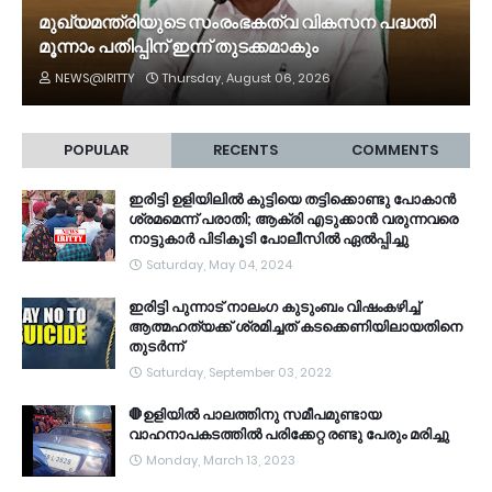
മുഖ്യമന്ത്രിയുടെ സംരംഭകത്വ വികസന പദ്ധതി
മൂന്നാം പതിപ്പിന് ഇന്ന് തുടക്കമാകും
NEWS@IRITTY
Thursday, August 06, 2026
POPULAR
RECENTS
COMMENTS
ഇരിട്ടി ഉളിയിലിൽ കുട്ടിയെ തട്ടിക്കൊണ്ടു പോകാൻ
ശ്രമമെന്ന് പരാതി; ആക്രി എടുക്കാൻ വരുന്നവരെ
നാട്ടുകാർ പിടികൂടി പോലീസിൽ ഏൽപ്പിച്ചു
Saturday, May 04, 2024
ഇരിട്ടി പുന്നാട് നാലംഗ കുടുംബം വിഷംകഴിച്ച്‌
ആത്മഹത്യക്ക് ശ്രമിച്ചത് കടക്കെണിയിലായതിനെ
തുടർന്ന്
Saturday, September 03, 2022
🛑ഉളിയിൽ പാലത്തിനു സമീപമുണ്ടായ
വാഹനാപകടത്തിൽ പരിക്കേറ്റ രണ്ടു പേരും മരിച്ചു
Monday, March 13, 2023