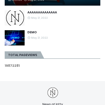
AAAAAAAAAAAAAA
May 21, 2022
DEMO
May 21, 2022
TOTAL PAGEVIEWS
1
9
8
7
2
2
8
1
News at Iritty