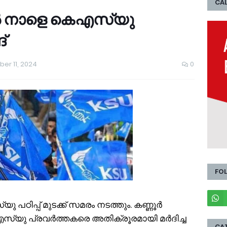
CAL
ൽ നാളെ കെഎസ്‌യു
്
r 11, 2024
0
FO
 പഠിപ്പ് മുടക്ക് സമരം നടത്തും. കണ്ണൂർ
യു പ്രവർത്തകരെ അതിക്രൂരമായി മർദിച്ച
CA