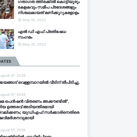
ഗതാഗത ത്തിരക്കിൽ കൊട്ടിയൂരും
കേളകവും സമീപ പ്രദേശങ്ങളും
നിശ്ചലമായത് മണിക്കൂറുകളോളം
May 30, 2022
എൽ ഡി എഫ് പ്രതിഷേധ
സംഗമം
May 30, 2022
DATES
ugust 07, 2026
്കയങ്ങാട് വെള്ളമ്പാറയിൽ വീടിന് തീപിടിച്ചു.
ugust 07, 2026
ഷേമ പെൻഷൻ വിതരണം അക്കൗണ്ടിൽ",
ിയ ഉത്തരവ് അടിയന്തിരമായി
വലിക്കണം; യുഡിഎഫ് സർക്കാരിനെതിരെ
്ഷവിമർശനവുമായി
ugust 07, 2026
തിരാത്രിയിൽ എഡിജിപിയെ