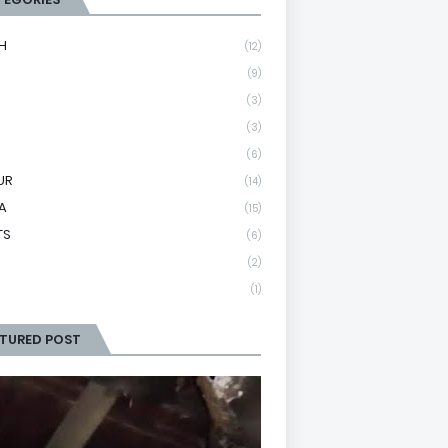
H
(12)
(9)
(3)
(3)
(6)
UR
(14)
A
(15)
TS
(6)
(2)
(1)
ATURED POST