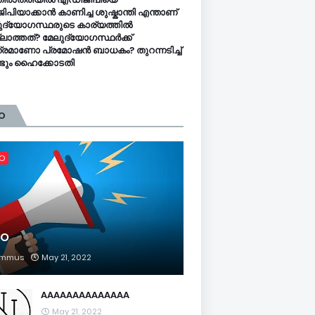
ിപിയാക്കാൻ കാണിച്ച ശുഷ്കാന്തി എന്താണ്
ുദ്യോഗസ്ഥരുടെ കാര്യത്തിൽ
ലാത്തത്? മേലുദ്യോഗസ്ഥർക്ക്
്രമാണോ പ്രമോഷൻ ബാധകം? തുറന്നടിച്ച്
്ടും ഹൈക്കോടതി
O
FO
FO
mmus
May 21, 2022
AAAAAAAAAAAAAA
May 21, 2022