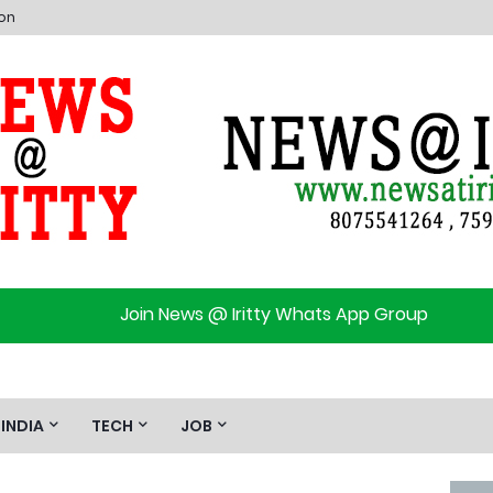
ion
Join News @ Iritty Whats App Group
INDIA
TECH
JOB