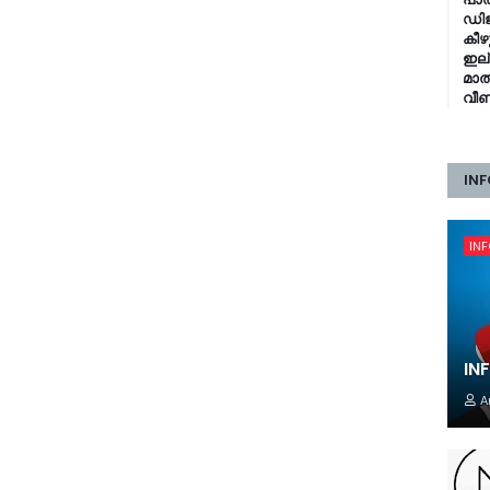
ഡിജ
കീഴ
ഇല്
മാത
വീണ
INF
IN
IN
A