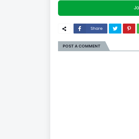
J
Share
POST A COMMENT