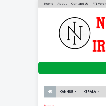
Home
About
Contact Us
RTL Vers
KANNUR
KERALA
Home