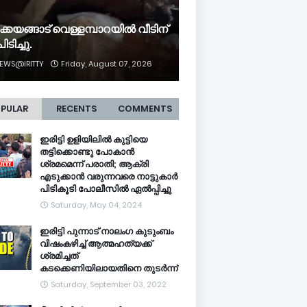
ക്കയങ്ങാട് വെള്ളമ്പാറയിൽ വീടിന്
ിടിച്ചു.
EWS@IRITTY
Friday, August 07, 2026
PULAR
RECENTS
COMMENTS
ഇരിട്ടി ഉളിയിലിൽ കുട്ടിയെ
തട്ടിക്കൊണ്ടു പോകാൻ
ശ്രമമെന്ന് പരാതി; ആക്രി
എടുക്കാൻ വരുന്നവരെ നാട്ടുകാർ
പിടികൂടി പോലീസിൽ ഏൽപ്പിച്ചു
Saturday, May 04, 2024
ഇരിട്ടി പുന്നാട് നാലംഗ കുടുംബം
വിഷംകഴിച്ച്‌ ആത്മഹത്യക്ക്
ശ്രമിച്ചത്
കടക്കെണിയിലായതിനെ തുടർന്ന്
Saturday, September 03, 2022