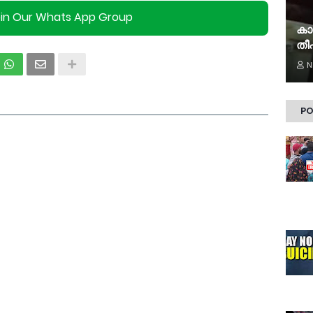
oin Our Whats App Group
കാ
തീപ
N
PO