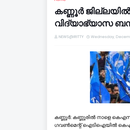
കണ്ണൂർ ജില്ലയി
വിദ്യാഭ്യാസ ബന്ദ
NEWS@IRITTY
Wednesday, Decembe
കണ്ണൂർ: കണ്ണൂരിൽ നാളെ കെഎസ്‌യു
ഗവൺമെന്റ് ഐടിഐയിൽ കെഎസ്‌