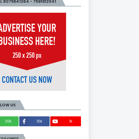
L 8075541264 - 7591912041
LLOW US
20k
10k
1k
Members
TEGORIES