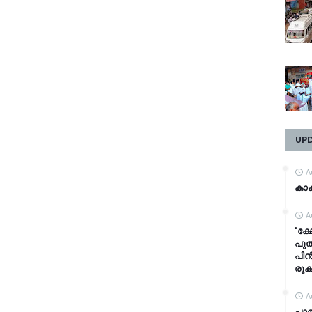
UP
A
കാക
A
'ക്
പുത
പിൻ
രൂക
A
പാ