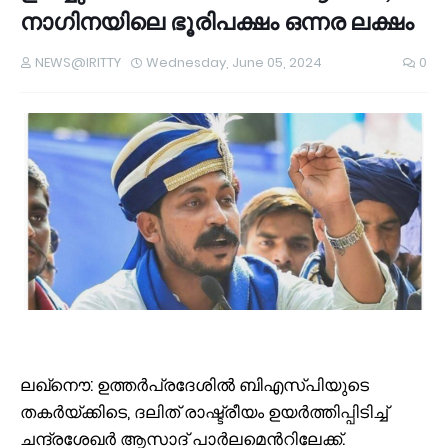
നാഗിനയിലെ ഭൂരിപക്ഷം ഒന്നര ലക്ഷം
NEWS@IRITTY
Wednesday, June 05, 2024
0
ലഖ്നൌ: ഉത്തർപ്രദേശിൽ ബിഎസ്പിയുടെ
തകർയ്ക്കിടെ, ദലിത് രാഷ്ട്രീയം ഉയർത്തിപ്പിടിച്ച്
ചന്ദ്രശേഖർ ആസാദ് പാർലമെന്‍റിലേക്ക്.