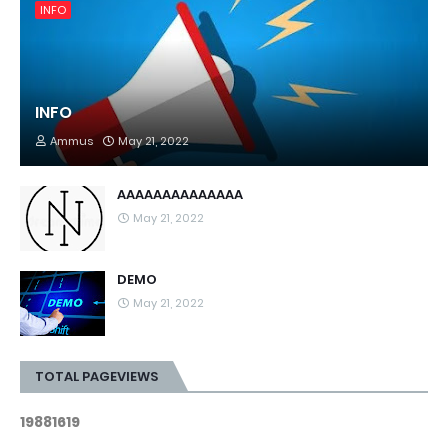
INFO
INFO
Ammus
May 21, 2022
AAAAAAAAAAAAAA
May 21, 2022
DEMO
May 21, 2022
TOTAL PAGEVIEWS
1
9
8
8
1
6
1
9