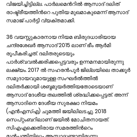
വിജയിച്ചിട്ടില്ല. പാർലമെന്‍റിൽ ആസാദ് ദലിത്
രാഷ്ട്രീയത്തിന്‍റെ പുതിയ മുഖമാകുമെന്ന് ആസാദ്
സമാജ് പാർട്ടി വ്യക്തമാക്കി.
36 വയസ്സുകാരനായ നിയമ ബിരുദധാരിയായ
ചന്ദ്രശേഖർ ആസാദ് 2015 ലാണ് ഭീം ആർമി
രൂപീകരിച്ചത്. ദലിതരുടെയും
പാർശ്വവൽക്കരിക്കപ്പെട്ടവരും ഉന്നമനമായിരുന്നു
ലക്ഷ്യം. 2017 ൽ സഹരൻപൂർ ജില്ലയിലെ താക്കൂർ
സമുദായവുമായുള്ള സംഘർൽത്തിൽ
ദലിതർക്കായി ശബ്ദമുയർത്തിയതോടെയാണ്
ആസാദ് ദേശീയ തലത്തിൽ ശ്രദ്ധിക്കപ്പെട്ടത്. അന്ന്
ആസാദിനെ ദേശീയ സുരക്ഷാ നിയമം
(എൻഎസ്എ) ചുമത്തി ജയിലിലടച്ചു. 2018
സെപ്റ്റംബറിലാണ് ജയിൽ മോചിതനായത്.
സിഎഎക്കെതിരായ സമരത്തിന്‍റെം
മുൻപന്തിയിലും ആസാദുണ്ടായിരുന്നു.