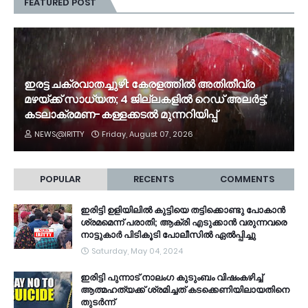
FEATURED POST
ഇരട്ട ചക്രവാതച്ചുഴി: കേരളത്തിൽ അതിതീവ്ര
മഴയ്ക്ക് സാധ്യത; 4 ജില്ലകളിൽ റെഡ് അലർട്ട്;
കടലാക്രമണ-കള്ളക്കടൽ മുന്നറിയിപ്പ്
NEWS@IRITTY
Friday, August 07, 2026
POPULAR
RECENTS
COMMENTS
ഇരിട്ടി ഉളിയിലിൽ കുട്ടിയെ തട്ടിക്കൊണ്ടു പോകാൻ
ശ്രമമെന്ന് പരാതി; ആക്രി എടുക്കാൻ വരുന്നവരെ
നാട്ടുകാർ പിടികൂടി പോലീസിൽ ഏൽപ്പിച്ചു
Saturday, May 04, 2024
ഇരിട്ടി പുന്നാട് നാലംഗ കുടുംബം വിഷംകഴിച്ച്‌
ആത്മഹത്യക്ക് ശ്രമിച്ചത് കടക്കെണിയിലായതിനെ
തുടർന്ന്