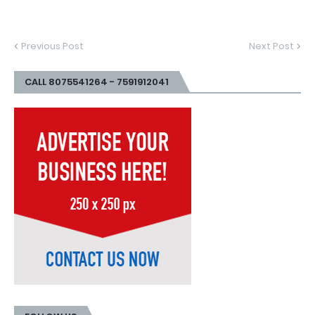
Previous Post
Next Post
CALL 8075541264 - 7591912041