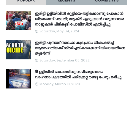
POPULAR
RECENTS
COMMENTS
ഇരിട്ടി ഉളിയിലിൽ കുട്ടിയെ തട്ടിക്കൊണ്ടു പോകാൻ
ശ്രമമെന്ന് പരാതി; ആക്രി എടുക്കാൻ വരുന്നവരെ
നാട്ടുകാർ പിടികൂടി പോലീസിൽ ഏൽപ്പിച്ചു
Saturday, May 04, 2024
ഇരിട്ടി പുന്നാട് നാലംഗ കുടുംബം വിഷംകഴിച്ച്‌
ആത്മഹത്യക്ക് ശ്രമിച്ചത് കടക്കെണിയിലായതിനെ
തുടർന്ന്
Saturday, September 03, 2022
🛑ഉളിയിൽ പാലത്തിനു സമീപമുണ്ടായ
വാഹനാപകടത്തിൽ പരിക്കേറ്റ രണ്ടു പേരും മരിച്ചു
Monday, March 13, 2023