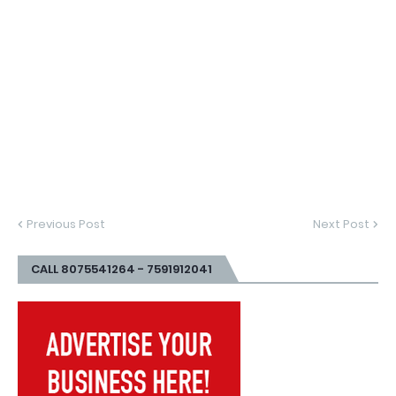
Previous Post
Next Post
CALL 8075541264 - 7591912041